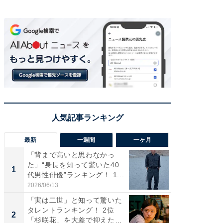
最新
一週間
一ヶ月
「背まで高いと思わなかっ
「癒し系
た」“身長を知って驚いた40
タレント
1
1
代男性俳優”ランキング！ 1...
「井ノ原
2026/06/13
2026/08/0
「実は二世」と知って驚いた
ギャップ
タレントランキング！ 2位
RTO社
2
2
「杉咲花」を大差で抑えた1
キング！