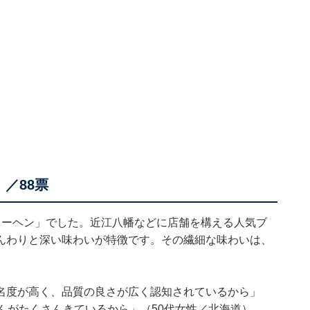
／88票
クーヘン」でした。近江八幡などに店舗を構える人気ブ
んわりと深い味わいが特徴です。その繊細な味わいは、
名度が高く、品質の良さが広く認知されているから」
んがたくさんきているから」（50代女性／北海道）、