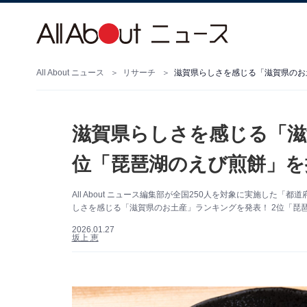
All About ニュース
リサーチ
滋賀県らしさを感じる「滋
位「琵琶湖のえび煎餅」を抑
All About ニュース編集部が全国250人を対象に実施し
しさを感じる「滋賀県のお土産」ランキングを発表！ 2位「琵
2026.01.27
坂上 恵