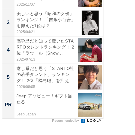
位...
2025/11/07
2026/08/0
美しいと思う「昭和の女優」
癒し系だ
ランキング！ 「吉永小百合」
の若手
3
3
を抑えた1位は？
グ！ 2
2025/04/21
2026/08/0
高学歴だと知って驚いたSTA
「ギャッ
RTOタレントランキング！ 2
RTO社
4
4
位「ラウール（Snow...
グ！ 2
2025/07/13
2026/07/3
癒し系だと思う「STARTO社
「世界で
の若手タレント」ランキン
ARTO
5
5
グ！ 2位「松島聡」を抑え...
グ！ 2
2026/08/05
2026/08/0
Jeep アソビュー！ギフト当
妻「こ
たる
も」老後
PR
PR
Jeep Japan
株式会社
Recommended by