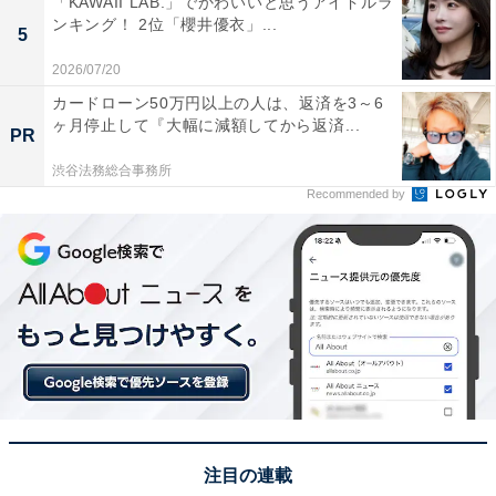
「KAWAII LAB.」でかわいいと思うアイドルラ
ス）／43票
ンキング！ 2位「櫻井優衣」...
5
1位に輝いたのは、名古屋の新名物「ぴよりん」です。
2026/07/20
名古屋コーチンの卵を使用した濃厚なプリンをババロア
カードローン50万円以上の人は、返済を3～6
ヶ月停止して『大幅に減額してから返済...
で包み、クラムをまとわせた、ひよこ型の可愛らしいス
PR
イーツ。崩れやすい繊細な形状を保ったまま持ち帰る
渋谷法務総合事務所
「ぴよりんチャレンジ」も話題になるなど、名古屋を象
Recommended by
徴する人気土産となっています。
回答者からは「季節やイベントでのバリエーションも販
売しているほど、力を入れているし認知度があるので」
（40代女性／神奈川県）、「形を崩さずに持って帰るの
が至難の技ということで超有名」（60代男性／大阪
府）、「全国的に有名になったこともあり、季節によっ
て違うぴよりんに出会うことができるから楽しい」（50
代女性／愛知県）といった声が集まりました。
注目の連載