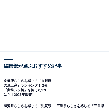
この記事の執筆者：
坂上 恵
All About ニュースの編集者。オールアバウトに入社後、SNSトレン
ドにフォーカスした記事執筆やSEOライティングの経験を経て、の
ちにAll About ニュースチームのメンバーに加入。現在は旅行・カル
...続きを読む
チャー・エンタメなどを中心に企画編集を担当。東京都出身。居酒
屋巡りとスポーツ観戦が生きがい。
調査概要
編集部が選ぶおすすめ記事
調査期間：2026年1月20日
調査方法：インターネット調査
京都府らしさを感じる「京都府
調査対象：全国10〜60代の男女250人
のお土産」ランキング！ 2位
「井筒八ッ橋」を抑えた1位
は？【2026年調査】
※本調査は全国250人を対象に実施したもので、結
果は回答者の意見を集計したものであり、全体の意
滋賀県らしさを感じる「滋賀県
三重県らしさを感じる「三重県
見を断定的に示すものではありません