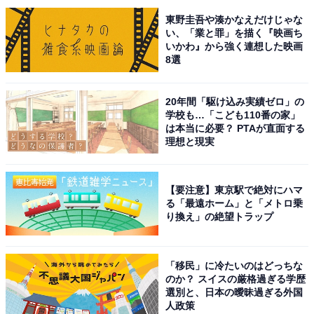
東野圭吾や湊かなえだけじゃな
い、「業と罪」を描く『映画ち
※回答者からのコメントは原文ママです
いかわ』から強く連想した映画
※記事内容は執筆時点のものです。最新の内容をご確認
8選
ください
20年間「駆け込み実績ゼロ」の
学校も…「こども110番の家」
次ページ
15位までのランキング結果を見る
は本当に必要？ PTAが直面する
理想と現実
【要注意】東京駅で絶対にハマ
る「最遠ホーム」と「メトロ乗
り換え」の絶望トラップ
「移民」に冷たいのはどっちな
のか？ スイスの厳格過ぎる学歴
選別と、日本の曖昧過ぎる外国
人政策