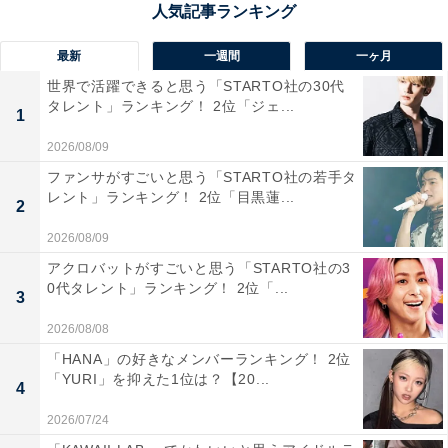
県）、「愛知といえば、やまちゃんは外せない。居酒屋
も有名だから」（40代女性／長崎県）といった声が集ま
最新
一週間
一ヶ月
りました。
世界で活躍できると思う「STARTO社の30代
タレント」ランキング！ 2位「ジェ...
1
2026/08/09
ファンサがすごいと思う「STARTO社の若手タ
レント」ランキング！ 2位「目黒蓮...
2
2026/08/09
アクロバットがすごいと思う「STARTO社の3
0代タレント」ランキング！ 2位「...
3
2026/08/08
「HANA」の好きなメンバーランキング！ 2位
「YURI」を抑えた1位は？【20...
4
2026/07/24
1位：ぴよりん（ジェイアール東海フードサービ