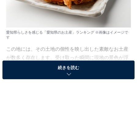
愛知県らしさを感じる「愛知県のお土産」ランキング ※画像はイメージで
す
この地には、その土地の個性を映し出した素敵なお土産
が数多く存在します。受け取った瞬間に現地の景色が浮
かぶような、情緒溢れるラインナップに注目しました。
続きを読む
All About ニュース編集部では、2026年1月20日、全国
10〜60代の男女250人を対象に、「都道府県らしさを感
じるお土産に関するアンケート」を実施しました。その
中から、愛知県らしさを感じる「愛知県のお土産」ラン
キングの結果をご紹介します。
＞15位までの全ランキング結果を見る