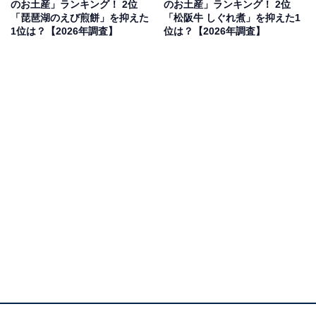
のお土産」ランキング！ 2位
のお土産」ランキング！ 2位
「琵琶湖のえび煎餅」を抑えた
「松阪牛 しぐれ煮」を抑えた1
1位は？【2026年調査】
位は？【2026年調査】
2位：幻の手羽先（世界の山ちゃん）／42票
2位は、名古屋メシの代表格「幻の手羽先」です。スパ
イシーなコショウと秘伝のタレがクセになる味わいは、
お酒のお供に最高。テイクアウトや自宅で楽しめるお土
産用パッケージも充実しており、愛知県の活気ある食文
化を象徴する一品です。
回答者からは「名古屋を代表するソウルフードのひとつ
で、甘辛い醤油ベースに黒胡椒が効いた スパイシーでク
セになる味で、愛知県らしさを感じるから」（60代男性
／愛知県）、「名古屋に行った時に手羽先がとても美味
しかったのでもらったら嬉しいから」（30代女性／宮城