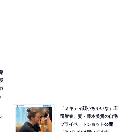
藤
反
ガ
」
「ミキティ顔小ちゃいな」庄
デ
司智春、妻・藤本美貴の自宅
プライベートショット公開