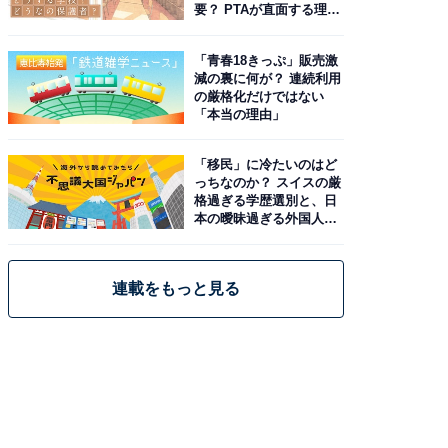
要？ PTAが直面する理想
と現実
「青春18きっぷ」販売激
減の裏に何が？ 連続利用
の厳格化だけではない
「本当の理由」
「移民」に冷たいのはど
っちなのか？ スイスの厳
格過ぎる学歴選別と、日
本の曖昧過ぎる外国人政
策
連載をもっと見る