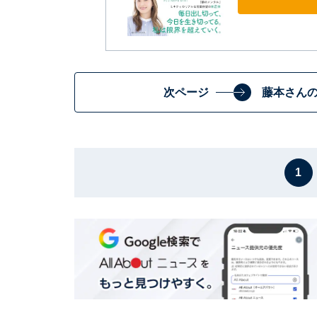
次ページ
藤本さん
1