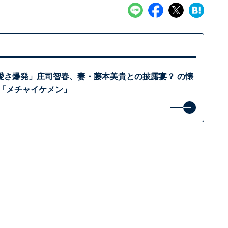
愛さ爆発」庄司智春、妻・藤本美貴との披露宴？ の懐
 「メチャイケメン」