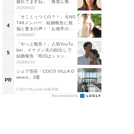
疲れてますね」「無加工無
ムキな姿
表...
刃...
2025/04/22
2026/08/0
「そこくっつくの？！」元NG
「え、
T48メンバー、結婚報告に祝
芸人、2
4
4
福と驚きの声！「お相手の...
エットに
2026/08/07
2026/08/0
「やっと報告！」人気YouTu
「脳がバ
ber、イケメン夫の顔出しで
装姿が話
5
5
結婚報告「明日はショッ...
のお父さ
2026/01/15
2026/08/0
シェア別荘「COCO VILLA O
すべて
wners」3選
るその
PR
PR
COCO VILLA on GOETHE
COCO VIL
Recommended by