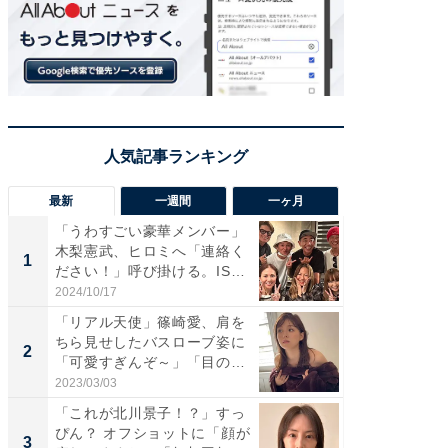
最新
一週間
一ヶ月
「うわすごい豪華メンバー」
「さす
木梨憲武、ヒロミへ「連絡く
は」高
1
1
ださい！」呼び掛ける。IS
災地を
S...
「カ...
2024/10/17
2026/08/0
「リアル天使」篠崎愛、肩を
「女の
ちら見せしたバスローブ姿に
介、バ
2
2
「可愛すぎんぞ～」「目の表
らのプレ
情...
愛...
2023/03/03
2026/08/0
「これが北川景子！？」すっ
「脚が
ぴん？ オフショットに「顔が
横川尚
3
3