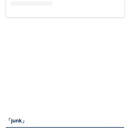
「junk」