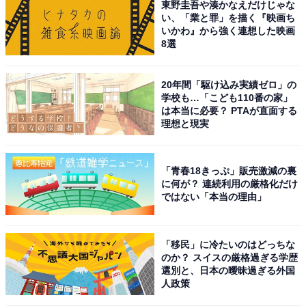
東野圭吾や湊かなえだけじゃな
い、「業と罪」を描く『映画ち
いかわ』から強く連想した映画
8選
20年間「駆け込み実績ゼロ」の
学校も…「こども110番の家」
は本当に必要？ PTAが直面する
理想と現実
「青春18きっぷ」販売激減の裏
に何が？ 連続利用の厳格化だけ
ではない「本当の理由」
「移民」に冷たいのはどっちな
のか？ スイスの厳格過ぎる学歴
選別と、日本の曖昧過ぎる外国
人政策