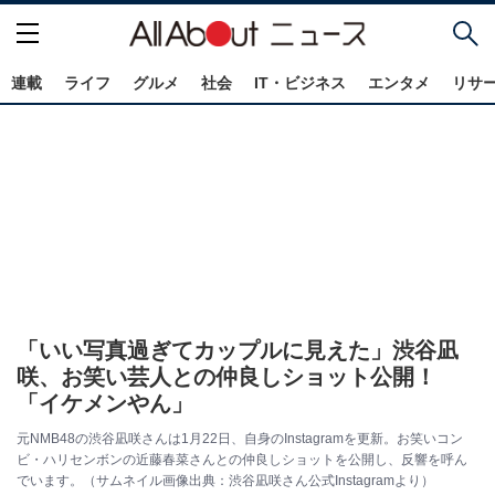
連載
ライフ
グルメ
社会
IT・ビジネス
エンタメ
リサ
「いい写真過ぎてカップルに見えた」渋谷凪
咲、お笑い芸人との仲良しショット公開！
「イケメンやん」
元NMB48の渋谷凪咲さんは1月22日、自身のInstagramを更新。お笑いコン
ビ・ハリセンボンの近藤春菜さんとの仲良しショットを公開し、反響を呼ん
でいます。（サムネイル画像出典：渋谷凪咲さん公式Instagramより）