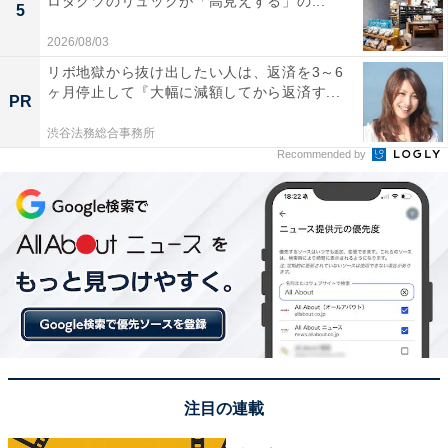
ロダクツのリュックが「高見えする」の...
5
2026/08/03
リボ地獄から抜け出したい人は、返済を3～6
ヶ月停止して『大幅に減額してから返済す...
PR
渋谷法務総合事務所
Recommended by
注目の連載