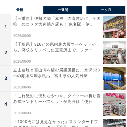
最新
一週間
一ヶ月
【三重県】伊勢名物「赤福」の直営店に、全国
唯一のコメダ大判焼き店も！ 東名阪・伊...
1
2026/08/06
【千葉県】918㎡の県内最大級マーケットか
ら、廃校をリノベした直売所まで。ファー...
2
2026/08/06
立山連峰と富山湾を望む展望風呂に、水深333
mの海洋深層水風呂。富山県の人気日帰...
3
2026/08/06
「これ絶対に便利なやつや」ダイソーの折り畳
み式ランドリーバスケットが高評価「使わ...
4
2026/08/03
「1000円には見えなかった」スタンダードプ