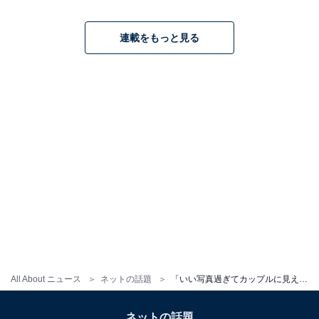
連載をもっと見る
All About ニュース
ネットの話題
「いい写真過ぎてカップルに見えた」渋谷凪咲、お笑い芸人との仲良しショット公開！ 「イケメンやん」
ネットの話題