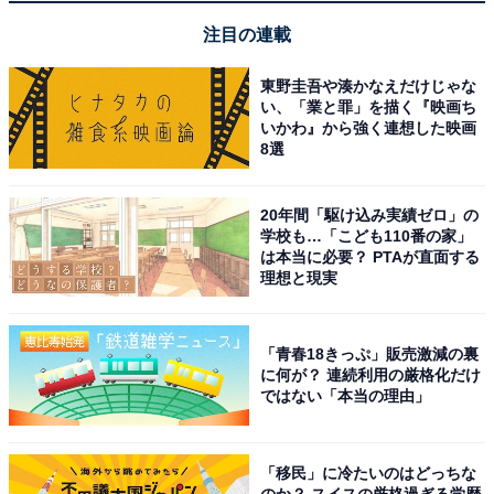
注目の連載
東野圭吾や湊かなえだけじゃな
い、「業と罪」を描く『映画ち
いかわ』から強く連想した映画
8選
20年間「駆け込み実績ゼロ」の
学校も…「こども110番の家」
は本当に必要？ PTAが直面する
理想と現実
「青春18きっぷ」販売激減の裏
に何が？ 連続利用の厳格化だけ
ではない「本当の理由」
「移民」に冷たいのはどっちな
のか？ スイスの厳格過ぎる学歴