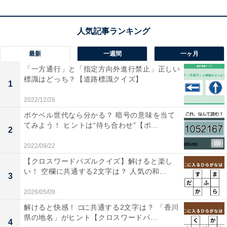
最新
一週間
一ヶ月
1
2
「一方通行」と「指定方向外進行禁止」正しい
標識はどっち？【道路標識クイズ】
1
2022/12/26
ポケベル世代なら分かる？ 暗号の意味を当て
てみよう！ ヒントは“待ち合わせ”【ポ...
2
2022/09/22
【クロスワードパズルクイズ】解けると楽し
い！ 空欄に共通する2文字は？ 人気の和...
3
2026/05/09
解けると快感！ □に共通する2文字は？ 「香川
県の地名」がヒント【クロスワードパ...
4