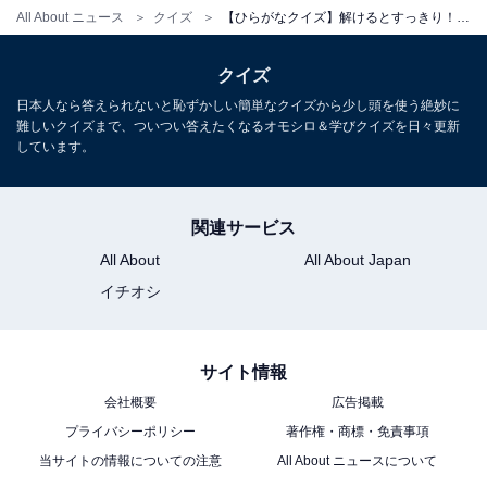
All About ニュース
クイズ
【ひらがなクイズ】解けるとすっきり！ 空欄に共通する2文字は？ 心の温度に関する言葉がヒント
クイズ
日本人なら答えられないと恥ずかしい簡単なクイズから少し頭を使う絶妙に
難しいクイズまで、ついつい答えたくなるオモシロ＆学びクイズを日々更新
しています。
関連サービス
All About
All About Japan
イチオシ
サイト情報
会社概要
広告掲載
プライバシーポリシー
著作権・商標・免責事項
当サイトの情報についての注意
All About ニュースについて