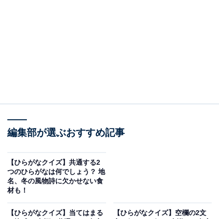
□に共通するひらがなは？
次の言葉に共通して入るひらがなを考えてみましょう。
□□りまえ
□□たかみ
ひ□□り
し□□ー
編集部が選ぶおすすめ記事
ヒント：太陽の光が差し込む様子を何と呼ぶ？
【ひらがなクイズ】共通する2
つのひらがなは何でしょう？ 地
名、冬の風物詩に欠かせない食
次ページ
正解を見る
材も！
【ひらがなクイズ】当てはまる
【ひらがなクイズ】空欄の2文