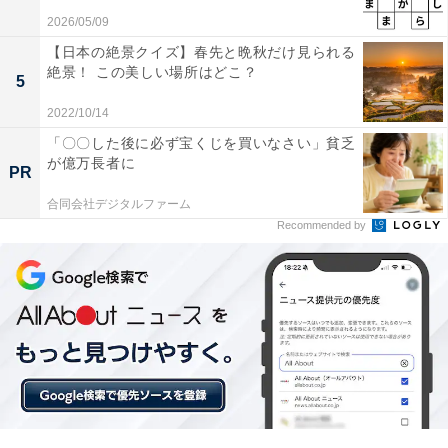
2026/05/09
【日本の絶景クイズ】春先と晩秋だけ見られる
絶景！ この美しい場所はどこ？
5
2022/10/14
「〇〇した後に必ず宝くじを買いなさい」貧乏
が億万長者に
PR
合同会社デジタルファーム
Recommended by