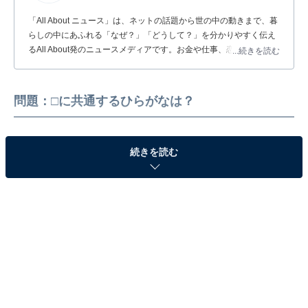
「All About ニュース」は、ネットの話題から世の中の動きまで、暮
らしの中にあふれる「なぜ？」「どうして？」を分かりやすく伝え
るAll About発のニュースメディアです。お金や仕事、恋愛、ITに関
...続きを読む
する疑問に対して専門家が分かりやすく回答するほか、エンタメ情
報やSNSで話題のトピックスを紹介しています。
問題：□に共通するひらがなは？
続きを読む