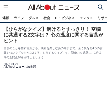
連載
ライフ
グルメ
社会
IT・ビジネス
エンタメ
リサ
【ひらがなクイズ】解けるとすっきり！ 空欄
に共通する2文字は？ 心の温度に関する言葉が
ヒント
当然のことを指す言葉から、映画を楽しむあの場所まで。全く異なる4つの言
葉をつなぐ「ひらがな2文字」を当てるクイズです。語彙力を武器に、1分以
内の全問正解を目指しましょう！
2026.01.24
All About ニュース編集部