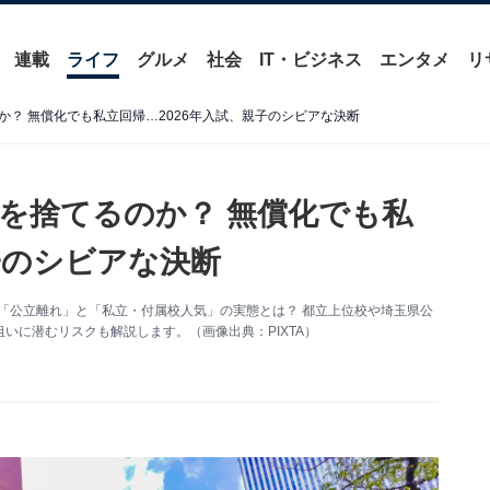
連載
ライフ
グルメ
社会
IT・ビジネス
エンタメ
リ
？ 無償化でも私立回帰…2026年入試、親子のシビアな決断
を捨てるのか？ 無償化でも私
子のシビアな決断
む「公立離れ」と「私立・付属校人気」の実態とは？ 都立上位校や埼玉県公
いに潜むリスクも解説します。（画像出典：PIXTA）