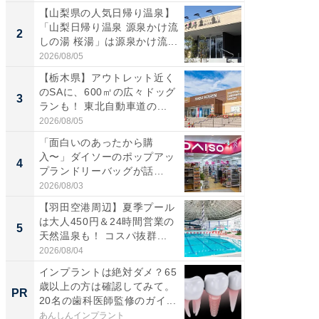
【山梨県の人気日帰り温泉】
【三重
「山梨日帰り温泉 源泉かけ流
「鈴鹿天
2
2
しの湯 桜湯」は源泉かけ流...
は100
2026/08/05
2026/08/0
【栃木県】アウトレット近く
「ミニオ
のSAに、600㎡の広々ドッグ
ッグ！ 
3
3
ランも！ 東北自動車道の...
ど、夏限
2026/08/05
2026/08/0
「面白いのあったから購
【埼玉
入〜」ダイソーのポップアッ
「行田天
4
4
プランドリーバッグが話
は和の
題。“さま...
が...
2026/08/03
2026/08/0
【羽田空港周辺】夏季プール
【石川
は大人450円＆24時間営業の
湯】「天
5
5
天然温泉も！ コスパ抜群...
賀ゆめ
お...
2026/08/04
2026/08/0
インプラントは絶対ダメ？65
すべて
歳以上の方は確認してみて。
るその
PR
PR
20名の歯科医師監修のガイ...
あんしんインプラント
COCO VIL