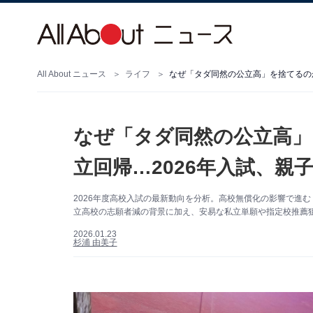
All About ニュース
ライフ
なぜ「タダ同然の公立高」を捨てるのか
なぜ「タダ同然の公立高」
立回帰…2026年入試、親
2026年度高校入試の最新動向を分析。高校無償化の影響で進
立高校の志願者減の背景に加え、安易な私立単願や指定校推薦狙
2026.01.23
杉浦 由美子