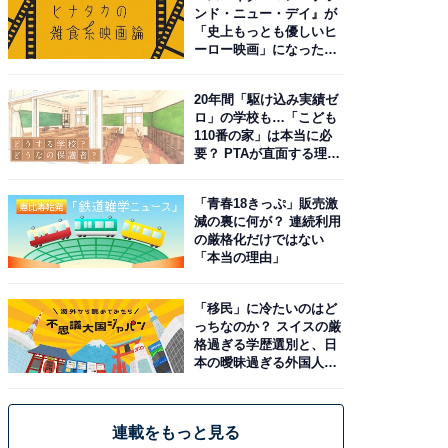
ンド・ニュー・デイ』が
「史上もっとも優しいヒ
ーロー映画」になった理
由。予習したい作品は？
20年間「駆け込み実績ゼ
ロ」の学校も…「こども
110番の家」は本当に必
要？ PTAが直面する理想
と現実
「青春18きっぷ」販売激
減の裏に何が？ 連続利用
の厳格化だけではない
「本当の理由」
「移民」に冷たいのはど
っちなのか？ スイスの厳
格過ぎる学歴選別と、日
本の曖昧過ぎる外国人政
策
連載をもっと見る