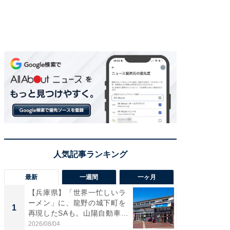
最新
一週間
一ヶ月
【兵庫県】「世界一忙しいラ
「気に
ーメン」に、龍野の城下町を
る〜」3
1
1
再現したSAも。山陽自動車
バー」
道...
好...
2026/08/04
2026/07/3