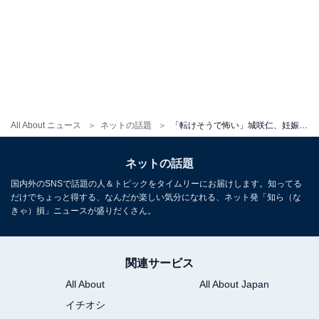
All About ニュース
ネットの話題
「転けそうで怖い」城咲仁、妊娠中妻との「臨月マタニティの舞い」に一部心配の声。「笑うしかない」
ネットの話題
国内外のSNSで話題の人＆トピックをタイムリーにお届けします。知ってる
だけでちょっと得する、なんだか楽しい気分になれる、ネット発「知ら（な
きゃ）損」ニュースが盛りだくさん。
関連サービス
All About
All About Japan
イチオシ