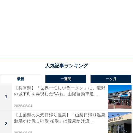
最新
一週間
一ヶ月
【兵庫県】「世界一忙しいラーメン」に、龍野
の城下町を再現したSAも。山陽自動車道...
1
2026/08/04
【山梨県の人気日帰り温泉】「山梨日帰り温泉
源泉かけ流しの湯 桜湯」は源泉かけ流...
2