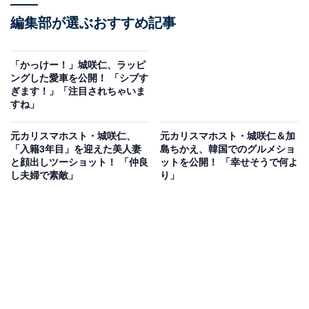
編集部が選ぶおすすめ記事
「かっけー！」城咲仁、ラッピ
ングした愛車を公開！ 「シブす
ぎます！」「注目されちゃいま
すね」
元カリスマホスト・城咲仁、
元カリスマホスト・城咲仁＆加
「入籍3年目」を迎えた美人妻
島ちかえ、韓国でのグルメショ
と顔出しツーショット！ 「仲良
ットを公開！ 「幸せそうで何よ
し夫婦で素敵」
り」