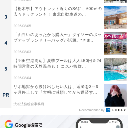
2026/08/05
【栃木県】アウトレット近くのSAに、600㎡の
広々ドッグランも！ 東北自動車道の...
3
2026/08/05
「面白いのあったから購入〜」ダイソーのポッ
プアップランドリーバッグが話題。“さま...
4
2026/08/03
【羽田空港周辺】夏季プールは大人450円＆24
時間営業の天然温泉も！ コスパ抜群...
5
2026/08/04
リボ地獄から抜け出したい人は、返済を3～6
ヶ月停止して『大幅に減額してから返済す...
PR
渋谷法務総合事務所
Recommended by