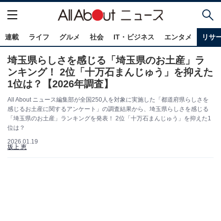
連載
ライフ
グルメ
社会
IT・ビジネス
エンタメ
リサ
埼玉県らしさを感じる「埼玉県のお土産」ラ
ンキング！ 2位「十万石まんじゅう」を抑えた
1位は？【2026年調査】
All About ニュース編集部が全国250人を対象に実施した「都道府県らしさを
感じるお土産に関するアンケート」の調査結果から、埼玉県らしさを感じる
「埼玉県のお土産」ランキングを発表！ 2位「十万石まんじゅう」を抑えた1
位は？
2026.01.19
坂上 恵