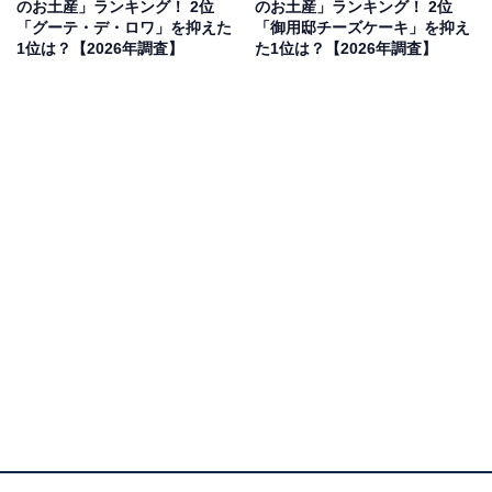
のお土産」ランキング！ 2位
のお土産」ランキング！ 2位
「十万石まんじゅう」です。厳選されたつくね芋と新潟
「グーテ・デ・ロワ」を抑えた
「御用邸チーズケーキ」を抑え
1位は？【2026年調査】
た1位は？【2026年調査】
県産のコシヒカリの粉を使った、ふっくらとした皮が特
徴。中には上品な甘さのこし餡が詰まっており、埼玉を
代表する銘菓として愛されています。
回答者からは「埼玉県民でなくてもこの饅頭の名前だけ
は誰でも知っているのでは…というくらい知名度が高い
と思うので」（40代女性／東京都）、「埼玉県民がよく
『十万石まんじゅう』について話しているので」（50代
女性／神奈川県）、「私は埼玉県に住んでいたことはな
いのですが、CMがとても有名でよく聞いたことがある
からです」（20代女性／東京都）といった声が集まりま
した。