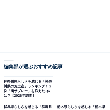
＞7位までの全ランキング結果を見る
調査概要
調査期間：2026年1月9日
調査方法：インターネット調査
調査対象：全国20〜70代の男女250人
※本調査は全国250人を対象に実施したもので、結
編集部が選ぶおすすめ記事
果は回答者の意見を集計したものであり、全体の意
見を断定的に示すものではありません
神奈川県らしさを感じる「神奈
川県のお土産」ランキング！ 2
位「鳩サブレー」を抑えた1位
2位：十万石まんじゅう（十万石ふくさや）／44票
は？【2026年調査】
群馬県らしさを感じる「群馬県
栃木県らしさを感じる「栃木県
2位は「うまい、うますぎる」のフレーズで知られる