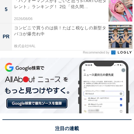
「パフォーマンスがすごいと思うSTARTO社タ
レント」ランキング！ 2位「佐久間...
5
回答者からは「草加せんべいは、全国区で有名な埼玉を
2026/08/06
代表する米菓だと思います」（50代女性／静岡県）、
コンビニで買うのは損！たばこ税なしの新型タ
「埼玉土産なら、出来れば草加せんべいを貰いたいか
バコが爆売れ中
PR
ら」（50代男性／静岡県）、「埼玉の代表的な名物とし
株式会社HAL
て全国的に知られており、素朴な味わいが埼玉らしさを
Recommended by
象徴しているからです」（50代女性／兵庫県）といった
声が集まりました。
※回答者からのコメントは原文ママです
※記事内容は執筆時点のものです。最新の内容をご確認
ください
次ページ
7位までのランキング結果を見る
注目の連載