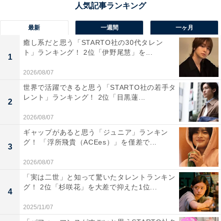
最新
一週間
一ヶ月
癒し系だと思う「STARTO社の30代タレン
ト」ランキング！ 2位「伊野尾慧」を...
1
2026/08/07
世界で活躍できると思う「STARTO社の若手タ
レント」ランキング！ 2位「目黒蓮...
2
2026/08/07
ギャップがあると思う「ジュニア」ランキン
1位：草加せんべい（いけだ屋）／93票
グ！ 「浮所飛貴（ACEes）」を僅差で...
3
2026/08/07
1位に輝いたのは、江戸末期創業の老舗いけだ屋の「草
「実は二世」と知って驚いたタレントランキン
加せんべい」でした。厳選した米としょうゆ、天然地下
グ！ 2位「杉咲花」を大差で抑えた1位...
4
水にこだわり、伝統の製法で一枚一枚丁寧に焼き上げて
います。米のうまみが際立つ香ばしさと食感は、贈答用
2025/11/07
にも最適な「埼玉土産の代名詞」といえる逸品です。