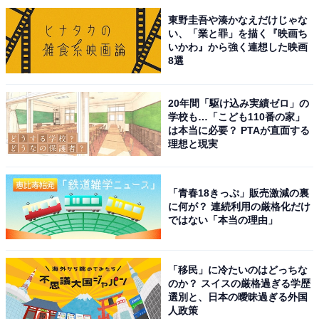
東野圭吾や湊かなえだけじゃな
い、「業と罪」を描く『映画ち
いかわ』から強く連想した映画
8選
20年間「駆け込み実績ゼロ」の
学校も…「こども110番の家」
は本当に必要？ PTAが直面する
理想と現実
「青春18きっぷ」販売激減の裏
に何が？ 連続利用の厳格化だけ
ではない「本当の理由」
こちらもおすすめ
「移民」に冷たいのはどっちな
のか？ スイスの厳格過ぎる学歴
東京都らしさを感じる「東京都のお土産」ラン
選別と、日本の曖昧過ぎる外国
キング！ 2位「東京名菓ひよ子」を抑えた1位
人政策
は？【2026年調査】