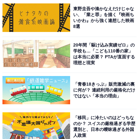
次ページ
10位までのランキング結果を見る
東野圭吾や湊かなえだけじゃな
い、「業と罪」を描く『映画ち
いかわ』から強く連想した映画
8選
20年間「駆け込み実績ゼロ」の
学校も…「こども110番の家」
は本当に必要？ PTAが直面する
理想と現実
「青春18きっぷ」販売激減の裏
に何が？ 連続利用の厳格化だけ
ではない「本当の理由」
「移民」に冷たいのはどっちな
のか？ スイスの厳格過ぎる学歴
こちらもおすすめ
選別と、日本の曖昧過ぎる外国
栃木県らしさを感じる「栃木県のお土産」ラン
人政策
キング！ 2位「御用邸チーズケーキ」を抑えた1