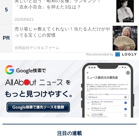
美しいと思う「昭和の女優」ランキング！
「吉永小百合」を抑えた1位は？
です。
5
2025/04/21
回答者からは「下仁田ネギが有名だと群馬出身の友人か
売り場じゃ教えてくれない！当たる人だけがや
らきいたことがあり、このお煎餅がとても美味しいと聞
ってる宝くじの習慣
PR
いたから」（20代女性／東京都）、「煎餅の美味しさが
合同会社デジタルファーム
とてもよく表れているから素晴らしい」（40代男性／神
Recommended by
奈川県）、「誰もが知る名産だから間違いはないと思う
ので」（40代女性／埼玉県）といった声が集まりまし
た。
※回答者からのコメントは原文ママです
※記事内容は執筆時点のものです。最新の内容をご確認
ください
注目の連載