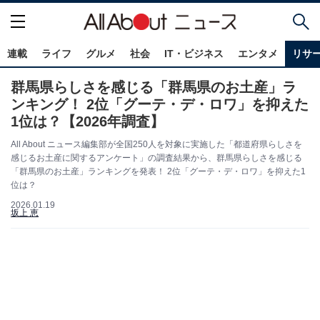
連載
ライフ
グルメ
社会
IT・ビジネス
エンタメ
リサ
群馬県らしさを感じる「群馬県のお土産」ラ
ンキング！ 2位「グーテ・デ・ロワ」を抑えた
1位は？【2026年調査】
All About ニュース編集部が全国250人を対象に実施した「都道府県らしさを
感じるお土産に関するアンケート」の調査結果から、群馬県らしさを感じる
「群馬県のお土産」ランキングを発表！ 2位「グーテ・デ・ロワ」を抑えた1
位は？
2026.01.19
坂上 恵