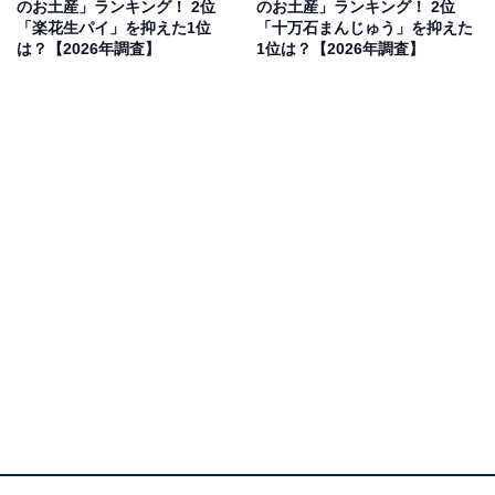
のお土産」ランキング！ 2位
のお土産」ランキング！ 2位
2位は群馬が世界に誇るガトーラスク「グーテ・デ・ロ
「楽花生パイ」を抑えた1位
「十万石まんじゅう」を抑えた
は？【2026年調査】
1位は？【2026年調査】
ワ」です。厳選された小麦粉と高品質なバターをぜいた
くに使用し、サクサクとした食感と芳醇（ほうじゅん）
な香りが楽しめる逸品。上品な味わいと高級感のある包
装で、手土産としても圧倒的な人気を誇ります。
回答者からは「群馬県らしさは、もちろんですが、群馬
と言えばというお菓子だと思います」（50代女性／静岡
県）、「有名すぎます。群馬代表！そして美味しいで
す」（50代女性／その他）、「今や都内はじめ主要都市
部では購入できるものの、群馬を代表するお土産菓子で
あり、味の選択肢も豊富で飽きないため」（40代男性／
東京都）といった声が集まりました。