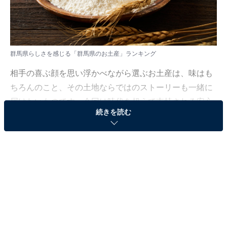
群馬県らしさを感じる「群馬県のお土産」ランキング
相手の喜ぶ顔を思い浮かべながら選ぶお土産は、味はも
ちろんのこと、その土地ならではのストーリーも一緒に
届けたいものです。今回は時代を超えて支持される安心
続きを読む
感と、贈る側のセンスがしっかり伝わるような、地域を
象徴するお土産に注目しました。
All About ニュース編集部では、2026年1月9日の期間、
全国20〜70代の男女250人を対象に、「都道府県らしさ
を感じるお土産に関するアンケート」を実施しました。
その中から、群馬県らしさを感じる「群馬県のお土産」
ランキングの結果をご紹介します。