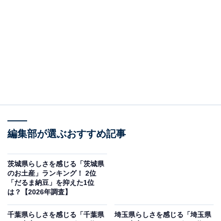
＞10位までの全ランキング結果を見る
調査概要
調査期間：2026年1月9日
調査方法：インターネット調査
調査対象：全国20〜70代の男女250人
※本調査は全国250人を対象に実施したもので、結
編集部が選ぶおすすめ記事
果は回答者の意見を集計したものであり、全体の意
見を断定的に示すものではありません
茨城県らしさを感じる「茨城県
のお土産」ランキング！ 2位
「だるま納豆」を抑えた1位
2位：グーテ・デ・ロワ（ガトーフェスタ ハラ
は？【2026年調査】
ダ）／51票
千葉県らしさを感じる「千葉県
埼玉県らしさを感じる「埼玉県