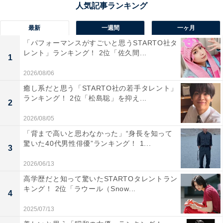
最新
一週間
一ヶ月
「パフォーマンスがすごいと思うSTARTO社タ
レント」ランキング！ 2位「佐久間...
1
2026/08/06
癒し系だと思う「STARTO社の若手タレント」
ランキング！ 2位「松島聡」を抑え...
2
2026/08/05
「背まで高いと思わなかった」“身長を知って
1位：下仁田ねぎ煎餅（つつじ庵）／55票
驚いた40代男性俳優”ランキング！ 1...
3
2026/06/13
1位に輝いたのは、「下仁田ねぎ煎餅」でした。群馬が
高学歴だと知って驚いたSTARTOタレントラン
誇るブランド野菜、下仁田ねぎをふんだんに使用したこ
キング！ 2位「ラウール（Snow...
4
の煎餅は、下仁田町・甘楽郡産のねぎを練り込み、香ば
しいみその風味とねぎ本来の甘みが絶妙にマッチ。サク
2025/07/13
サクとした食感で、老若男女に愛される群馬の定番土産