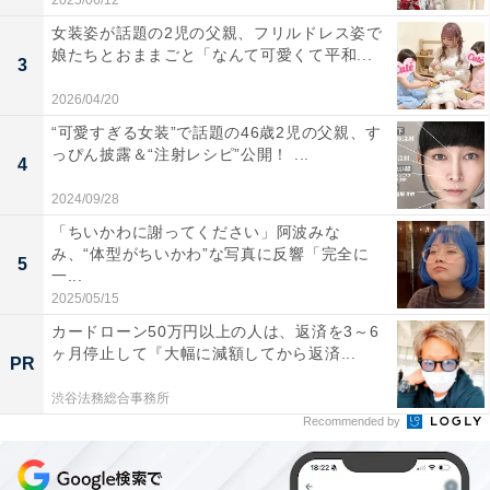
2025/06/12
女装姿が話題の2児の父親、フリルドレス姿で
娘たちとおままごと「なんて可愛くて平和...
3
2026/04/20
“可愛すぎる女装”で話題の46歳2児の父親、す
っぴん披露＆“注射レシピ”公開！ ...
4
2024/09/28
「ちいかわに謝ってください」阿波みな
み、“体型がちいかわ”な写真に反響「完全に
5
一...
2025/05/15
カードローン50万円以上の人は、返済を3～6
ヶ月停止して『大幅に減額してから返済...
PR
渋谷法務総合事務所
Recommended by