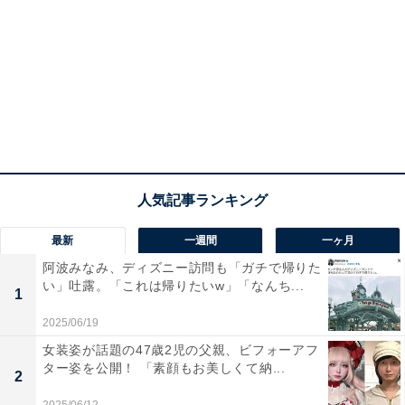
最新
一週間
一ヶ月
阿波みなみ、ディズニー訪問も「ガチで帰りた
い」吐露。「これは帰りたいw」「なんち...
1
2025/06/19
女装姿が話題の47歳2児の父親、ビフォーアフ
ター姿を公開！ 「素顔もお美しくて納...
2