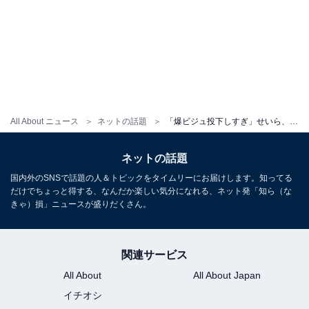
All About ニュース
ネットの話題
「爆ビジュ投下しすぎ」せいら、激変ヘア＆圧巻スタイルを披露！「どタイプすぎる︎」「破壊力！」の声
ネットの話題
国内外のSNSで話題の人＆トピックをタイムリーにお届けします。知ってる
だけでちょっと得する、なんだか楽しい気分になれる、ネット発「知ら（な
きゃ）損」ニュースが盛りだくさん。
関連サービス
All About
All About Japan
イチオシ