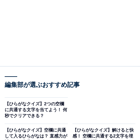
□に共通するひらがなは？
次の言葉に共通して入るひらがなを考えてみましょう。
かい□□
□□ぐん
□□げーむ
ざい□□
編集部が選ぶおすすめ記事
ヒント：この中に大金持ちが隠れています！
【ひらがなクイズ】2つの空欄
関連記事
に共通する文字を当てよう！ 何
秒でクリアできる？
【ひらがなクイズ】解けると楽しい！ 共通する2文字を
埋めてみよう！ 丸いものから食卓の定番まで
【ひらがなクイズ】空欄に共通
【ひらがなクイズ】解けると快
して入るひらがなは？ 直感力が
感！ 空欄に共通する2文字を埋