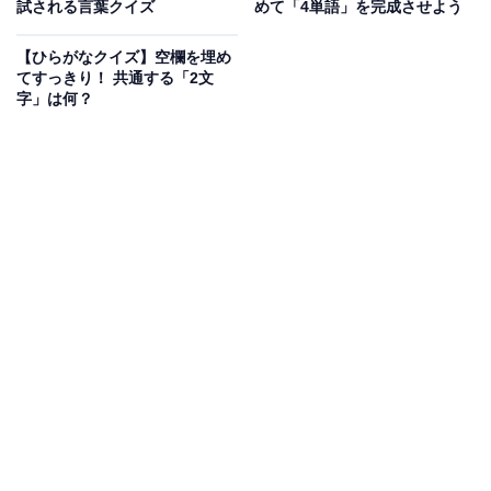
試される言葉クイズ
めて「4単語」を完成させよう
【ひらがなクイズ】空欄を埋め
てすっきり！ 共通する「2文
字」は何？
【ひらがなクイズ】4語に共通する2文字は？ 日常の風景
に隠れた言葉がヒントです