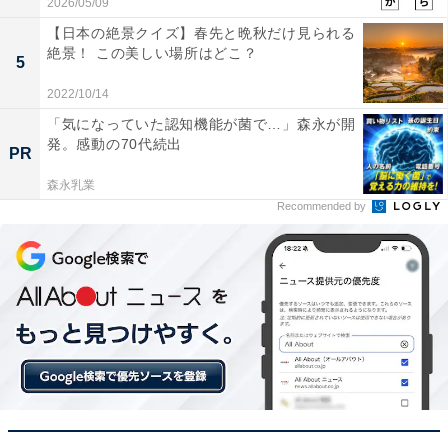
2026/05/09
【日本の絶景クイズ】春先と晩秋だけ見られる
絶景！ この美しい場所はどこ？
5
2022/10/14
「気になっていた認知機能が菌で…」森永が開
発。感動の70代続出
PR
森永乳業
Recommended by
【ひらがなクイズ】解けると爽快！ 空欄に共通する「2
文字」を1分以内で埋めてみよう