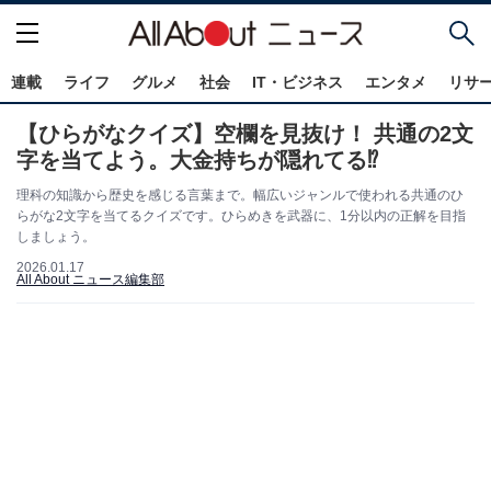
連載
ライフ
グルメ
社会
IT・ビジネス
エンタメ
リサ
【ひらがなクイズ】空欄を見抜け！ 共通の2文
字を当てよう。大金持ちが隠れてる⁉︎
理科の知識から歴史を感じる言葉まで。幅広いジャンルで使われる共通のひ
らがな2文字を当てるクイズです。ひらめきを武器に、1分以内の正解を目指
しましょう。
2026.01.17
All About ニュース編集部