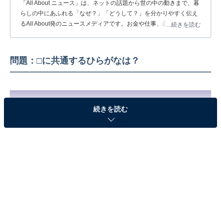
「All About ニュース」は、ネットの話題から世の中の動きまで、暮
らしの中にあふれる「なぜ？」「どうして？」を分かりやすく伝え
るAll About発のニュースメディアです。お金や仕事、恋愛、ITに関
...続きを読む
する疑問に対して専門家が分かりやすく回答するほか、エンタメ情
報やSNSで話題のトピックスを紹介しています。
問題：□に共通するひらがなは？
続きを読む