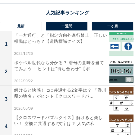
最新
一週間
一ヶ月
「一方通行」と「指定方向外進行禁止」正しい
標識はどっち？【道路標識クイズ】
1
2022/12/26
ポケベル世代なら分かる？ 暗号の意味を当て
てみよう！ ヒントは“待ち合わせ”【ポ...
2
2022/09/22
【ひらがなクイズ】共通する2文字を埋めてみよう！ キ
解けると快感！ □に共通する2文字は？ 「香川
ッチンで見かけるものや街の名前もヒント
県の地名」がヒント【クロスワードパ...
3
2026/05/09
【クロスワードパズルクイズ】解けると楽し
い！ 空欄に共通する2文字は？ 人気の和...
4