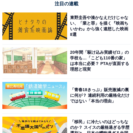
注目の連載
東野圭吾や湊かなえだけじゃな
い、「業と罪」を描く『映画ち
いかわ』から強く連想した映画
8選
20年間「駆け込み実績ゼロ」の
学校も…「こども110番の家」
は本当に必要？ PTAが直面する
理想と現実
次ページ
正解を見る
「青春18きっぷ」販売激減の裏
に何が？ 連続利用の厳格化だけ
ではない「本当の理由」
「移民」に冷たいのはどっちな
のか？ スイスの厳格過ぎる学歴
選別と、日本の曖昧過ぎる外国