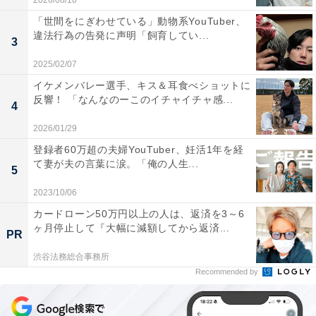
2026/08/10
「世間をにぎわせている」動物系YouTuber、
違法行為の告発に声明「飼育してい...
3
2025/02/07
イケメンバレー選手、キス＆耳食べショットに
反響！ 「なんなのーこのイチャイチャ感...
4
2026/01/29
登録者60万超の夫婦YouTuber、妊活1年を経
て妻が夫の言葉に涙。「俺の人生...
5
2023/10/06
カードローン50万円以上の人は、返済を3～6
ヶ月停止して『大幅に減額してから返済...
PR
渋谷法務総合事務所
Recommended by