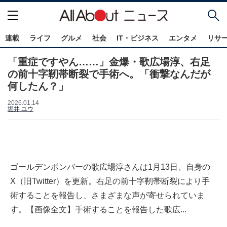
連載
ライフ
グルメ
社会
IT・ビジネス
エンタメ
リサ
「重症ですやん……」金爆・歌広場淳、右足
の前十字靭帯断裂で手術へ。「衝撃なんだが
何したん？」
2026.01.14
堀井 ユウ
ゴールデンボンバーの歌広場淳さんは1月13日、自身の
X（旧Twitter）を更新。右足の前十字靭帯断裂により手
術することを報告し、さまざまな声が寄せられていま
す。【画像全文】手術することを報告した歌広...