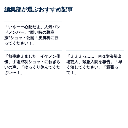
編集部が選ぶおすすめ記事
「いやーー心配だよ」人気バン
ドメンバー、“酷い時の蕁麻
疹”ショット公開「皮膚科に行
ってください！」
「無事終えました」イケメン俳
「えええっ……」M-1準決勝出
優、手術成功ショットにねぎら
場芸人、緊急入院を報告。「早
いの声。「ゆっくり休んでくだ
く治してください」「頑張っ
さい〜！」
て！」