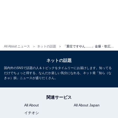
All About ニュース
ネットの話題
「重症ですやん……」金爆・歌広場淳、右足の前十字靭帯断裂で手術へ。「衝撃なんだが何したん？」
ネットの話題
国内外のSNSで話題の人＆トピックをタイムリーにお届けします。知ってる
だけでちょっと得する、なんだか楽しい気分になれる、ネット発「知ら（な
きゃ）損」ニュースが盛りだくさん。
関連サービス
All About
All About Japan
イチオシ