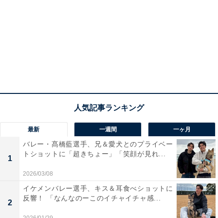
最新
一週間
一ヶ月
バレー・髙橋藍選手、兄＆愛犬とのプライベー
トショットに「超きちょー」「笑顔が見れ...
1
2026/03/08
イケメンバレー選手、キス＆耳食べショットに
反響！ 「なんなのーこのイチャイチャ感...
2