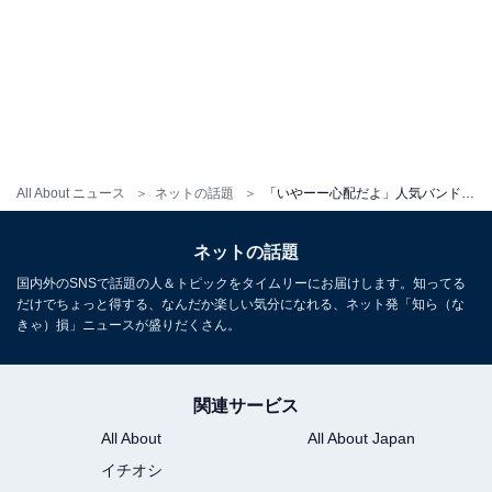
All About ニュース
ネットの話題
「いやーー心配だよ」人気バンドメンバー、“酷い時の蕁麻疹”ショット公開「皮膚科に行ってください！」
ネットの話題
国内外のSNSで話題の人＆トピックをタイムリーにお届けします。知ってる
だけでちょっと得する、なんだか楽しい気分になれる、ネット発「知ら（な
きゃ）損」ニュースが盛りだくさん。
関連サービス
All About
All About Japan
イチオシ