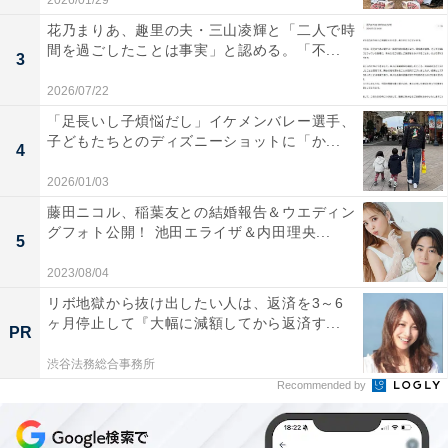
2026/01/29
花乃まりあ、趣里の夫・三山凌輝と「二人で時
間を過ごしたことは事実」と認める。「不...
3
2026/07/22
「足長いし子煩悩だし」イケメンバレー選手、
子どもたちとのディズニーショットに「か...
4
2026/01/03
藤田ニコル、稲葉友との結婚報告＆ウエディン
グフォト公開！ 池田エライザ＆内田理央...
5
2023/08/04
リボ地獄から抜け出したい人は、返済を3～6
ヶ月停止して『大幅に減額してから返済す...
PR
渋谷法務総合事務所
Recommended by