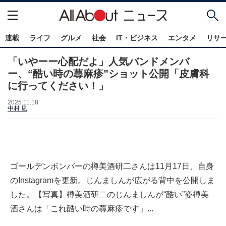
連載
ライフ
グルメ
社会
IT・ビジネス
エンタメ
リサ
「いやーー心配だよ」人気バンドメンバ
ー、“酷い時の蕁麻疹”ショット公開「皮膚科
に行ってください！」
2025.11.18
中村 凪
ゴールデンボンバーの樽美酒研二さんは11月17日、自身
のInstagramを更新。じんましんが広がる背中を公開しま
した。【写真】樽美酒研二のじんましんが“酷い”姿樽美
酒さんは「これ酷い時の蕁麻疹です」...