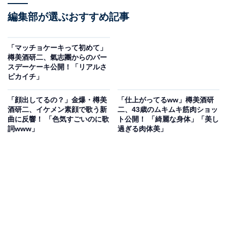
編集部が選ぶおすすめ記事
「マッチョケーキって初めて」
樽美酒研二、氣志團からのバー
スデーケーキ公開！「リアルさ
ピカイチ」
「顔出してるの？」金爆・樽美
「仕上がってるww」樽美酒研
酒研二、イケメン素顔で歌う新
二、43歳のムキムキ筋肉ショッ
曲に反響！ 「色気すごいのに歌
ト公開！ 「綺麗な身体」「美し
詞www」
過ぎる肉体美」