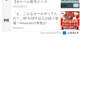
【ポケベル暗号クイズ...
層水風
帰...
2023/08/14
2026/08/0
「え、こんなセールやってた
「え、
の？」80％OFF以上が続々登
の？」8
PR
PR
場！Amazonの本気が...
場！Ama
Amazon
Amazon
Recommended by