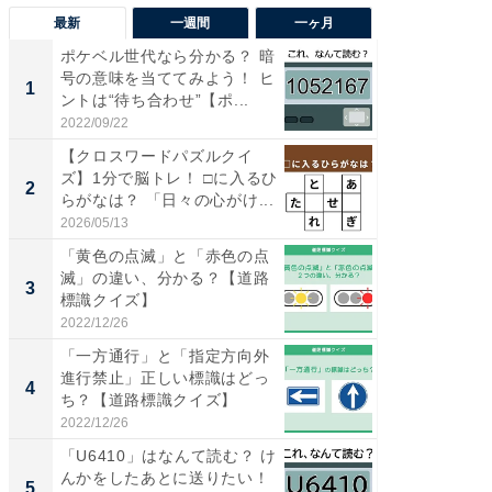
最新
一週間
一ヶ月
ポケベル世代なら分かる？ 暗
【兵庫
号の意味を当ててみよう！ ヒ
ーメン
1
1
ントは“待ち合わせ”【ポ...
再現した
道...
2022/09/22
2026/08/0
【クロスワードパズルクイ
【三重
ズ】1分で脳トレ！ □に入るひ
の直営
2
2
らがなは？ 「日々の心がけ...
ダ大判焼
伊...
2026/05/13
2026/08/0
「黄色の点滅」と「赤色の点
【千葉県
滅」の違い、分かる？【道路
級マー
3
3
標識クイズ】
ノベし
ー...
2022/12/26
2026/08/0
「一方通行」と「指定方向外
ステラ
進行禁止」正しい標識はどっ
詰め放題
4
4
ち？【道路標識クイズ】
00円で「
2022/12/26
2026/08/0
「U6410」はなんて読む？ け
立山連
んかをしたあとに送りたい！
風呂に、
5
5