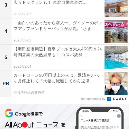
広々ドッグランも！ 東北自動車道の...
3
2026/08/05
「面白いのあったから購入〜」ダイソーのポッ
プアップランドリーバッグが話題。“さま...
4
2026/08/03
【羽田空港周辺】夏季プールは大人450円＆24
時間営業の天然温泉も！ コスパ抜群...
5
2026/08/04
カードローン50万円以上の人は、返済を3～6
ヶ月停止して『大幅に減額してから返済...
PR
渋谷法務総合事務所
Recommended by