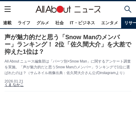
連載
ライフ
グルメ
社会
IT・ビジネス
エンタメ
リサ
声が魅力的だと思う「Snow Manのメンバ
ー」ランキング！ 2位「佐久間大介」を大差で
抑えた1位は？
All About ニュース編集部は「パーツ別×Snow Man」に関するアンケート調査
を実施。「声が魅力的だと思うSnow Manのメンバー」ランキングで1位に選
ばれたのは？（サムネイル画像出典：佐久間大介さん公式Instagramより）
2026.01.21
くま なかこ