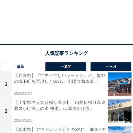
最新
一週間
一ヶ月
【兵庫県】「世界一忙しいラーメン」に、龍野
の城下町を再現したSAも。山陽自動車道...
1
2026/08/04
【山梨県の人気日帰り温泉】「山梨日帰り温泉
源泉かけ流しの湯 桜湯」は源泉かけ流...
2
2026/08/05
【栃木県】アウトレット近くのSAに、600㎡の