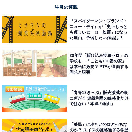
注目の連載
『スパイダーマン：ブランド・
ニュー・デイ』が「史上もっと
も優しいヒーロー映画」になっ
た理由。予習したい作品は？
20年間「駆け込み実績ゼロ」の
学校も…「こども110番の家」
は本当に必要？ PTAが直面する
理想と現実
「青春18きっぷ」販売激減の裏
に何が？ 連続利用の厳格化だけ
ではない「本当の理由」
「移民」に冷たいのはどっちな
のか？ スイスの厳格過ぎる学歴