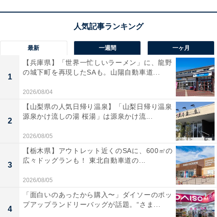
最新
一週間
一ヶ月
【兵庫県】「世界一忙しいラーメン」に、龍野
の城下町を再現したSAも。山陽自動車道...
1
2026/08/04
【山梨県の人気日帰り温泉】「山梨日帰り温泉
源泉かけ流しの湯 桜湯」は源泉かけ流...
2
2026/08/05
【栃木県】アウトレット近くのSAに、600㎡の
広々ドッグランも！ 東北自動車道の...
3
2026/08/05
「面白いのあったから購入〜」ダイソーのポッ
プアップランドリーバッグが話題。“さま...
4