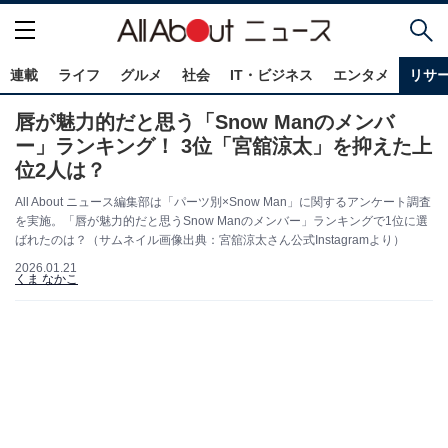
連載
ライフ
グルメ
社会
IT・ビジネス
エンタメ
リサ
唇が魅力的だと思う「Snow Manのメンバ
ー」ランキング！ 3位「宮舘涼太」を抑えた上
位2人は？
All About ニュース編集部は「パーツ別×Snow Man」に関するアンケート調査
を実施。「唇が魅力的だと思うSnow Manのメンバー」ランキングで1位に選
ばれたのは？（サムネイル画像出典：宮舘涼太さん公式Instagramより）
2026.01.21
くま なかこ