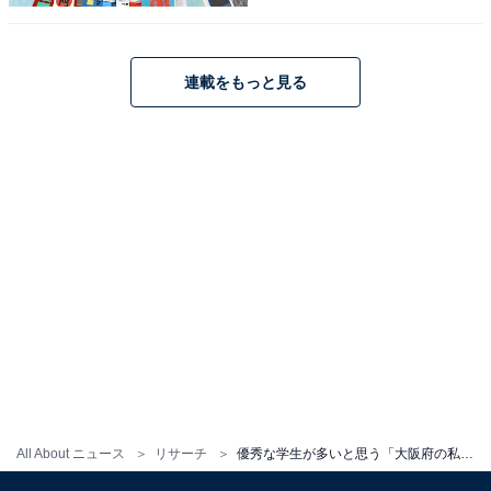
こちらもおすすめ
文武両道だと思う「兵庫県の私立進学校」ラン
連載をもっと見る
キング！ 2位「報徳学園高等学校」を抑えた1位
は？【2025年調査】
1
2
All About ニュース
リサーチ
優秀な学生が多いと思う「大阪府の私立進学校」ランキング！ 2位「四天王寺高等学校」を抑えた1位は？【2025年調査】