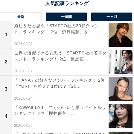
太子をイメージしてしまうし、実際それなりに偏差値が
高いから」（40代女性／神奈川県）といった声が集まり
最新
一週間
一ヶ月
ました。
癒し系だと思う「STARTO社の30代タレン
ト」ランキング！ 2位「伊野尾慧」を...
1
2026/08/07
世界で活躍できると思う「STARTO社の若手タ
レント」ランキング！ 2位「目黒蓮...
2
2026/08/07
「HANA」の好きなメンバーランキング！ 2位
「YURI」を抑えた1位は？【20...
3
2026/07/24
「KAWAII LAB.」でかわいいと思うアイドルラ
ンキング！ 2位「櫻井優衣」...
4
2026/07/20
1位：大阪星光学院高等学校／98票