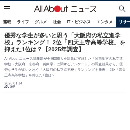
連載
ライフ
グルメ
社会
IT・ビジネス
エンタメ
リサ
優秀な学生が多いと思う「大阪府の私立進学
校」ランキング！ 2位「四天王寺高等学校」を
抑えた1位は？【2025年調査】
All About ニュース編集部が全国300人を対象に実施した「関西地方の私立進
学校（大阪府・京都府・兵庫県）に関するアンケート」の調査結果から、優
秀な学生が多いと思う「大阪府の私立進学校」ランキングを発表！ 2位「四天
王寺高等学校」を抑えた1位は？
2026.01.14
綾乃岬