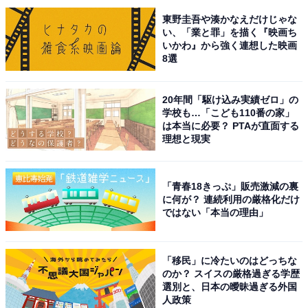
※回答者からのコメントは原文ママです
東野圭吾や湊かなえだけじゃな
い、「業と罪」を描く『映画ち
いかわ』から強く連想した映画
次ページ
10位までのランキング結果を見る
8選
20年間「駆け込み実績ゼロ」の
学校も…「こども110番の家」
は本当に必要？ PTAが直面する
理想と現実
「青春18きっぷ」販売激減の裏
に何が？ 連続利用の厳格化だけ
ではない「本当の理由」
「移民」に冷たいのはどっちな
のか？ スイスの厳格過ぎる学歴
選別と、日本の曖昧過ぎる外国
人政策