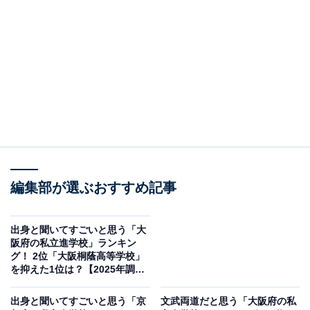
介します。
＞10位までの全ランキング結果を見る
この記事の執筆者：
綾乃岬
All About・All About ニュースの編集者。神奈川県出身。青山学院大
学で英語を専攻し、英語系のサークルにも所属。オールアバウトに
新卒で入社した後、主にAll About・All About ニュースでの企画編集
...続きを読む
を行う。現在はライフスタイル・カルチャー・エンタメなどを中心
編集部が選ぶおすすめ記事
に企画編集を担当。とある男性アイドルのファン歴は10年以上。
調査概要
出身と聞いてすごいと思う「大
調査期間：2025年12月5〜19日
阪府の私立進学校」ランキン
グ！ 2位「大阪桐蔭高等学校」
調査方法：インターネット調査
を抑えた1位は？【2025年調
調査対象：全国10〜70代の男女300人
査】
出身と聞いてすごいと思う「京
文武両道だと思う「大阪府の私