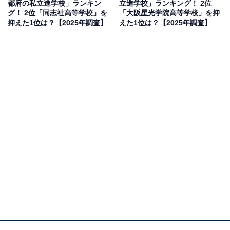
都府の私立進学校」ランキン
立進学校」ランキング！ 2位
※本調査は全国300人を対象に実施したもので、結
グ！ 2位「同志社高等学校」を
「大阪星光学院高等学校」を抑
果は回答者の意見を集計したものであり、全体の意
抑えた1位は？【2025年調査】
えた1位は？【2025年調査】
見を断定的に示すものではありません
2位：四天王寺高等学校／58票
大阪市天王寺区にある四天王寺高等学校は、女子校とし
て西日本トップクラスの進学実績を誇ります。仏教の教
えに基づく人格形成を重視しながら、医・歯・薬系学部
への合格者数は全国でも屈指の規模です。
回答者からは「府内トップクラスの偏差値高校というこ
ともあり優秀な生徒が多いと思います」（40代男性／埼
玉県）、「グローバル社会で活躍できる人材育成を目指
しているから優秀そう」（40代女性／長崎県）、「聖徳