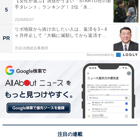
【女性が選ぶ】演技がうまい「STARTO社の若
手タレント」ランキング！ 2位「永...
5
大阪市天王寺区の大阪星光学院高等学校が1位に選ばれ
2026/05/27
ました。入試の難易度が極めて高く、府内の最優秀層の
リボ地獄から抜け出したい人は、返済を3～6
男子学生が集まることで知られています。東大や京大へ
ヶ月停止して『大幅に減額してから返済す...
PR
の安定した合格実績はもちろん、医学部への進学率も非
渋谷法務総合事務所
常に高く、その学力の高さは全国区です。
Recommended by
回答者からは「合格する時点で学力水準が非常に高い生
徒が揃う。まさに 優秀な学生が集まる学校の象徴」（50
代男性／東京都）、「切磋琢磨できる仲間が多く、学力
や能力を高め合う雰囲気があるから」（30代女性／東京
都）、「東大・京大・医学部への合格者が多いので優れ
た生徒は多いと思います」（50代女性／広島県）といっ
た声が集まりました。
注目の連載