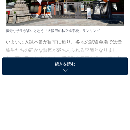
優秀な学生が多いと思う「大阪府の私立進学校」ランキング
いよいよ入試本番が目前に迫り、各地の試験会場では受
験生たちの静かな熱気が満ちあふれる季節となりまし
た。高い学力だけでなく、部活動や行事を通じて培われ
続きを読む
る精神力や体力を重視する校風は、多くの家庭から信頼
を寄せられる大きな理由となっています。
All About ニュース編集部では、2025年12月5〜19日の期
間、全国10〜70代の男女300人を対象に、「関西地方の
私立進学校（大阪府・京都府・兵庫県）に関するアンケ
ート」を実施しました。その中から、優秀な学生が多い
と思う「大阪府の私立進学校」ランキングの結果をご紹