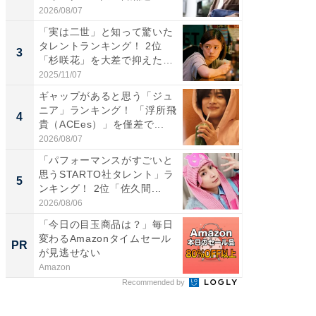
2026/08/07
2026/08/0
「実は二世」と知って驚いた
「世界で
タレントランキング！ 2位
ARTO
3
3
「杉咲花」を大差で抑えた1
グ！ 2
位...
2025/11/07
2026/08/0
ギャップがあると思う「ジュ
身長を知
ニア」ランキング！ 「浮所飛
性俳優」
4
4
貴（ACEes）」を僅差で...
「鈴木
倒...
2026/08/07
2026/08/0
「パフォーマンスがすごいと
「ファン
思うSTARTO社タレント」ラ
ARTO
5
5
ンキング！ 2位「佐久間...
グ！ 2
2026/08/06
2026/08/0
「今日の目玉商品は？」毎日
【8/2
変わるAmazonタイムセール
高い探
PR
PR
が見逃せない
学習指導
Amazon
COMPAS
Recommended by