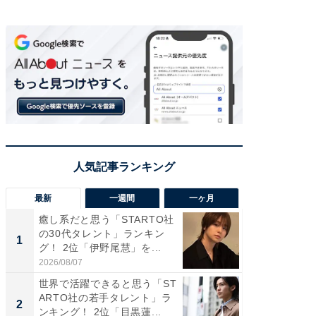
最新
一週間
一ヶ月
癒し系だと思う「STARTO社
癒し系だ
の30代タレント」ランキン
の若手
1
1
グ！ 2位「伊野尾慧」を...
グ！ 2
2026/08/07
2026/08/0
世界で活躍できると思う「ST
ギャップ
ARTO社の若手タレント」ラ
RTO社
2
2
ンキング！ 2位「目黒蓮...
キング！