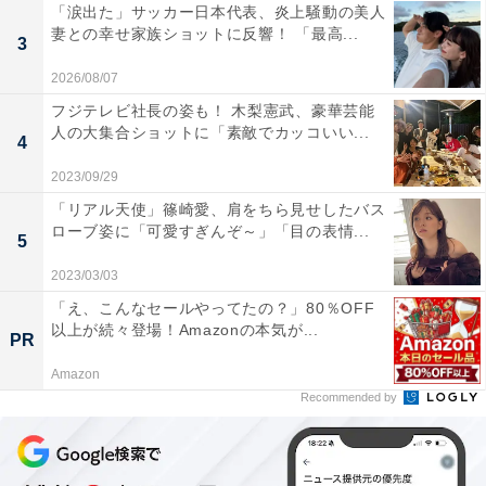
「涙出た」サッカー日本代表、炎上騒動の美人
妻との幸せ家族ショットに反響！ 「最高...
3
2026/08/07
フジテレビ社長の姿も！ 木梨憲武、豪華芸能
人の大集合ショットに「素敵でカッコいい...
4
2023/09/29
「リアル天使」篠崎愛、肩をちら見せしたバス
ローブ姿に「可愛すぎんぞ～」「目の表情...
5
2023/03/03
「え、こんなセールやってたの？」80％OFF
以上が続々登場！Amazonの本気が...
PR
Amazon
Recommended by