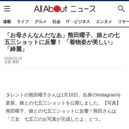
連載
ライフ
グルメ
社会
IT・ビジネス
エンタメ
リサ
「お母さんなんだなあ」熊田曜子、娘との七
五三ショットに反響！ 「着物姿が美しい」
「綺麗」
2026.01.12
古原 美咲
タレントの熊田曜子さんは1月10日、自身のInstagramを
更新。娘との七五三ショットを公開しました。【写真】
熊田曜子、娘との七五三ショットに反響！熊田さんは
「三女 七五三のお写真が完成したよ」とつ...