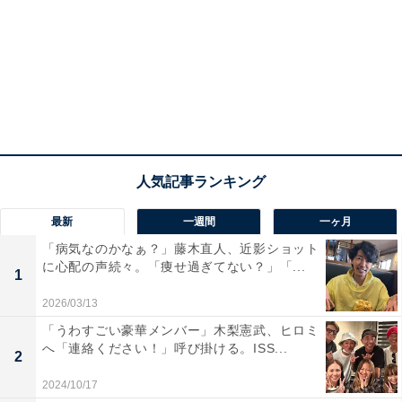
最新
一週間
一ヶ月
「病気なのかなぁ？」藤木直人、近影ショット
に心配の声続々。「痩せ過ぎてない？」「...
1
2026/03/13
「うわすごい豪華メンバー」木梨憲武、ヒロミ
へ「連絡ください！」呼び掛ける。ISS...
2
2024/10/17