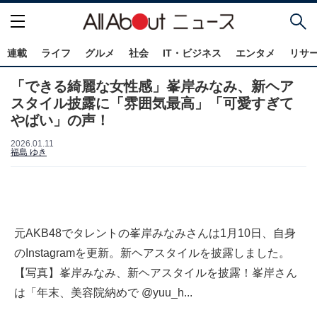
連載
ライフ
グルメ
社会
IT・ビジネス
エンタメ
リサ
「できる綺麗な女性感」峯岸みなみ、新ヘア
スタイル披露に「雰囲気最高」「可愛すぎて
やばい」の声！
2026.01.11
福島 ゆき
元AKB48でタレントの峯岸みなみさんは1月10日、自身
のInstagramを更新。新ヘアスタイルを披露しました。
【写真】峯岸みなみ、新ヘアスタイルを披露！峯岸さん
は「年末、美容院納めで @yuu_h...