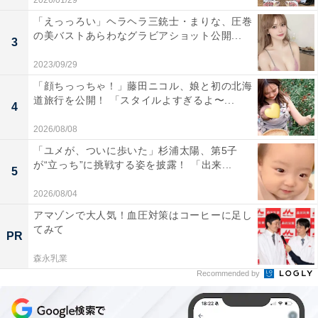
2026/01/29
「えっっろい」ヘラヘラ三銃士・まりな、圧巻
の美バストあらわなグラビアショット公開...
3
2023/09/29
「顔ちっっちゃ！」藤田ニコル、娘と初の北海
道旅行を公開！ 「スタイルよすぎるよ〜...
4
2026/08/08
「ユメが、ついに歩いた」杉浦太陽、第5子
が“立っち”に挑戦する姿を披露！ 「出来...
5
2026/08/04
アマゾンで大人気！血圧対策はコーヒーに足し
てみて
PR
森永乳業
Recommended by