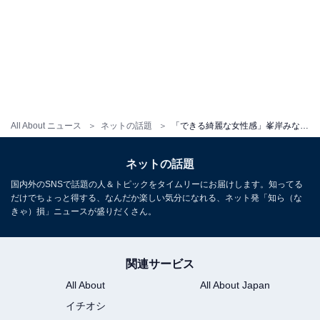
All About ニュース
ネットの話題
「できる綺麗な女性感」峯岸みなみ、新ヘアスタイル披露に「雰囲気最高」「可愛すぎてやばい」の声！
ネットの話題
国内外のSNSで話題の人＆トピックをタイムリーにお届けします。知ってる
だけでちょっと得する、なんだか楽しい気分になれる、ネット発「知ら（な
きゃ）損」ニュースが盛りだくさん。
関連サービス
All About
All About Japan
イチオシ