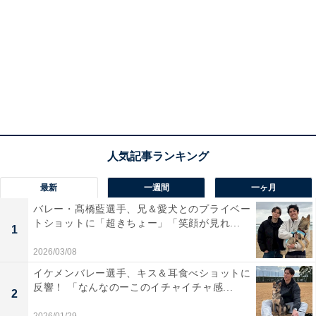
最新
一週間
一ヶ月
バレー・髙橋藍選手、兄＆愛犬とのプライベー
トショットに「超きちょー」「笑顔が見れ...
1
2026/03/08
イケメンバレー選手、キス＆耳食べショットに
反響！ 「なんなのーこのイチャイチャ感...
2