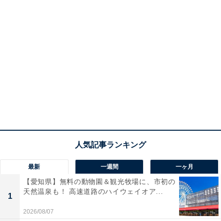
最新
一週間
一ヶ月
【愛知県】無料の動物園＆観光牧場に、市初の
天然温泉も！ 高速道路のハイウェイオア...
1
2026/08/07