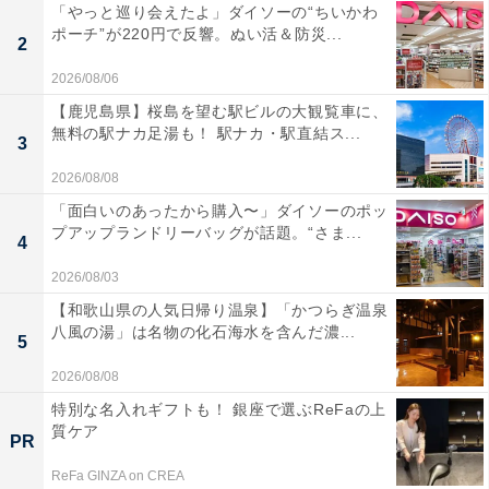
「やっと巡り会えたよ」ダイソーの“ちいかわ
ポーチ”が220円で反響。ぬい活＆防災...
2
2026/08/06
【鹿児島県】桜島を望む駅ビルの大観覧車に、
無料の駅ナカ足湯も！ 駅ナカ・駅直結ス...
3
2026/08/08
「面白いのあったから購入〜」ダイソーのポッ
プアップランドリーバッグが話題。“さま...
4
2026/08/03
【和歌山県の人気日帰り温泉】「かつらぎ温泉
八風の湯」は名物の化石海水を含んだ濃...
5
2026/08/08
特別な名入れギフトも！ 銀座で選ぶReFaの上
質ケア
PR
ReFa GINZA on CREA