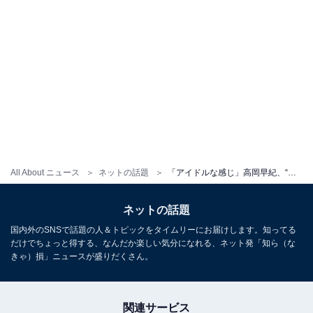
All About ニュース
ネットの話題
「アイドルな感じ」高岡早紀、“ぶりっ子”ポーズ披露に「乙女チックで可愛い」「ずーっとタイプ」の声
ネットの話題
国内外のSNSで話題の人＆トピックをタイムリーにお届けします。知ってる
だけでちょっと得する、なんだか楽しい気分になれる、ネット発「知ら（な
きゃ）損」ニュースが盛りだくさん。
関連サービス