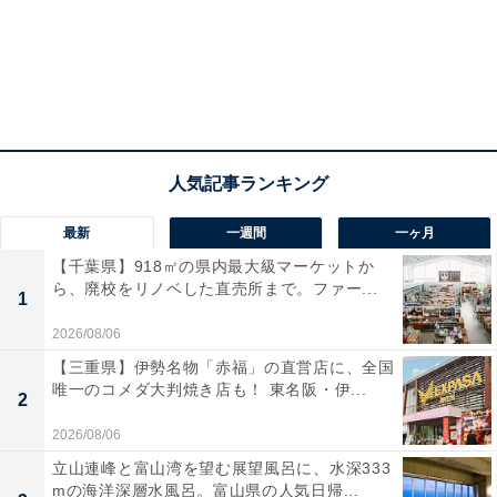
最新
一週間
一ヶ月
【千葉県】918㎡の県内最大級マーケットか
ら、廃校をリノベした直売所まで。ファー...
1
2026/08/06
【三重県】伊勢名物「赤福」の直営店に、全国
唯一のコメダ大判焼き店も！ 東名阪・伊...
2
2026/08/06
立山連峰と富山湾を望む展望風呂に、水深333
mの海洋深層水風呂。富山県の人気日帰...