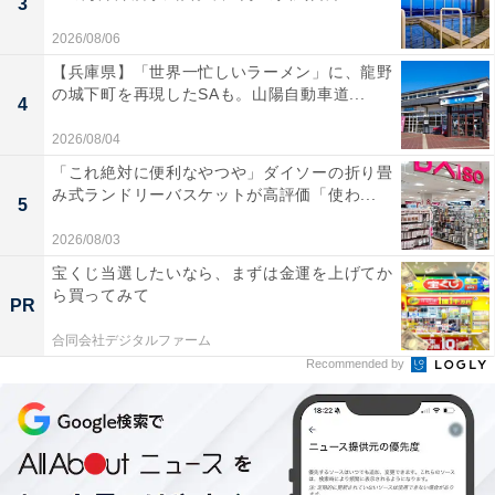
3
2026/08/06
【兵庫県】「世界一忙しいラーメン」に、龍野
の城下町を再現したSAも。山陽自動車道...
4
2026/08/04
「これ絶対に便利なやつや」ダイソーの折り畳
み式ランドリーバスケットが高評価「使わ...
5
2026/08/03
宝くじ当選したいなら、まずは金運を上げてか
ら買ってみて
PR
合同会社デジタルファーム
Recommended by