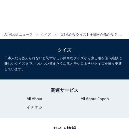
All About ニュース
クイズ
【ひらがなクイズ】全部分かるかな？ 空欄を埋めて言葉を完成させよう！ 食事に関係する言葉も？
クイズ
日本人なら答えられないと恥ずかしい簡単なクイズから少し頭を使う絶妙に
難しいクイズまで、ついつい答えたくなるオモシロ＆学びクイズを日々更新
しています。
関連サービス
All About
All About Japan
イチオシ
サイト情報