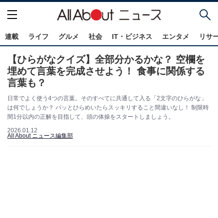
連載
ライフ
グルメ
社会
IT・ビジネス
エンタメ
リサ
【ひらがなクイズ】全部分かるかな？ 空欄を
埋めて言葉を完成させよう！ 食事に関係する
言葉も？
日常でよく使う4つの言葉。そのすべてに共通して入る「2文字のひらがな」
は何でしょうか？ パッとひらめいたらスッキリすること間違いなし！ 制限時
間1分以内の正解を目指して、頭の体操をスタートしましょう。
2026.01.12
All About ニュース編集部