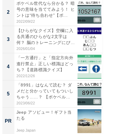
ポケベル世代なら分かる？ 暗
【三重
号の意味を当ててみよう！ ヒ
「鈴鹿天
2
2
ントは“待ち合わせ”【ポ...
は100
2022/09/22
2026/08/0
【ひらがなクイズ】空欄に入
「ミニオ
る共通のひらがな2文字は
ッグ！ 
3
3
何？ 脳のトレーニングにぴっ
ど、夏限
た...
2026/01/04
2026/08/0
「一方通行」と「指定方向外
ステラ
進行禁止」正しい標識はどっ
詰め放題
4
4
ち？【道路標識クイズ】
00円で「
2022/12/26
2026/08/0
「8991」はなんて読む？ ダ
【埼玉
メだと分かっていてもついし
「行田天
5
5
ちゃう……？ 【ポケベル...
は和の
が...
2023/06/22
2026/08/0
Jeep アソビュー！ギフト当
すべて
たる
るその
PR
PR
Jeep Japan
COCO VIL