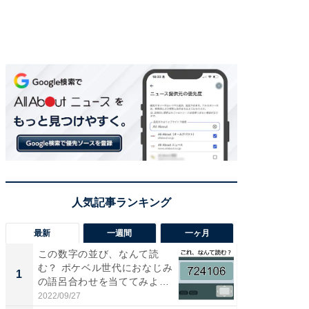
最新
一週間
一ヶ月
この数字の並び、なんて読
「気に
む？ ポケベル世代におなじみ
る〜」3
1
1
の語呂合わせを当ててみよう
バー」
【...
好...
2022/09/27
2026/07/3