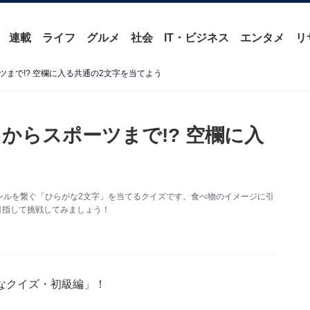
連載
ライフ
グルメ
社会
IT・ビジネス
エンタメ
リ
まで!? 空欄に入る共通の2文字を当てよう
からスポーツまで!? 空欄に入
ンルを繋ぐ「ひらがな2文字」を当てるクイズです。食べ物のイメージに引
目指して挑戦してみましょう！
なクイズ・初級編」！