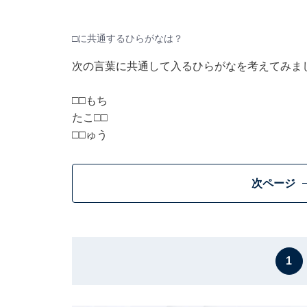
□に共通するひらがなは？
次の言葉に共通して入るひらがなを考えてみま
□□もち
たこ□□
□□ゅう
次ページ
1