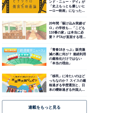
ンド・ニュー・デイ』が
「史上もっとも優しいヒ
ーロー映画」になった理
由。予習したい作品は？
20年間「駆け込み実績ゼ
ロ」の学校も…「こども
110番の家」は本当に必
要？ PTAが直面する理想
と現実
「青春18きっぷ」販売激
減の裏に何が？ 連続利用
の厳格化だけではない
「本当の理由」
「移民」に冷たいのはど
っちなのか？ スイスの厳
格過ぎる学歴選別と、日
本の曖昧過ぎる外国人政
策
連載をもっと見る