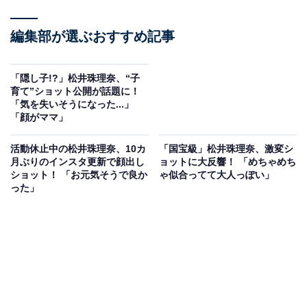
編集部が選ぶおすすめ記事
「隠し子!?」松井珠理奈、“子
育て”ショット公開が話題に！
「気を失いそうになった...」
「顔がママ」
活動休止中の松井珠理奈、10カ
「国宝級」松井珠理奈、激変シ
月ぶりのインスタ更新で顔出し
ョットに大反響！ 「めちゃめち
ショット！ 「お元気そうで良か
ゃ似合ってて大人っぽい」
った」