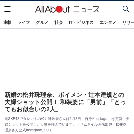
連載
ライフ
グルメ
社会
IT・ビジネス
エンタメ
リサ
新婚の松井珠理奈、ボイメン・辻本達規との
夫婦ショット公開！ 和装姿に「男前」「とっ
てもお似合いの2人」
元SKE48でタレントの松井珠理奈さんは1月8日、自身のInstagramを更新。夫
婦ショットを公開し、反響を呼んでいます。（サムネイル画像出典：松井珠
理奈さん公式Instagramより）