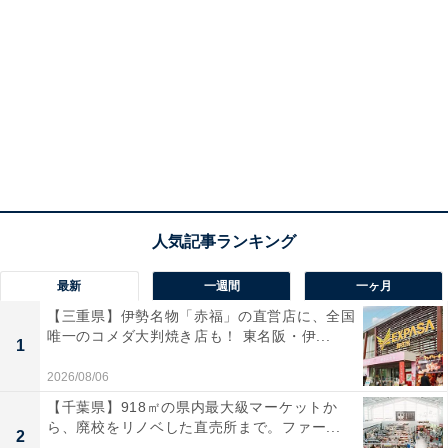
最新
一週間
一ヶ月
【三重県】伊勢名物「赤福」の直営店に、全国
唯一のコメダ大判焼き店も！ 東名阪・伊...
1
2026/08/06
【千葉県】918㎡の県内最大級マーケットか
ら、廃校をリノベした直売所まで。ファー...
2