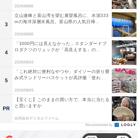
2026/08/06
立山連峰と富山湾を望む展望風呂に、水深333
mの海洋深層水風呂。富山県の人気日帰...
3
2026/08/06
「1000円には見えなかった」スタンダードプ
ロダクツのリュックが「高見えする」の...
4
2026/08/03
「これ絶対に便利なやつや」ダイソーの折り畳
み式ランドリーバスケットが高評価「使わ...
5
2026/08/03
【宝くじ】このままの買い方で、本当に当たる
と思いますか
PR
合同会社デジタルファーム
Recommended by