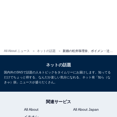
All About ニュース
ネットの話題
新婚の松井珠理奈、ボイメン・辻本達規との夫婦ショット公開！ 和装姿に「男前」「とってもお似合いの2人」
ネットの話題
国内外のSNSで話題の人＆トピックをタイムリーにお届けします。知ってる
だけでちょっと得する、なんだか楽しい気分になれる、ネット発「知ら（な
きゃ）損」ニュースが盛りだくさん。
関連サービス
All About
All About Japan
イチオシ