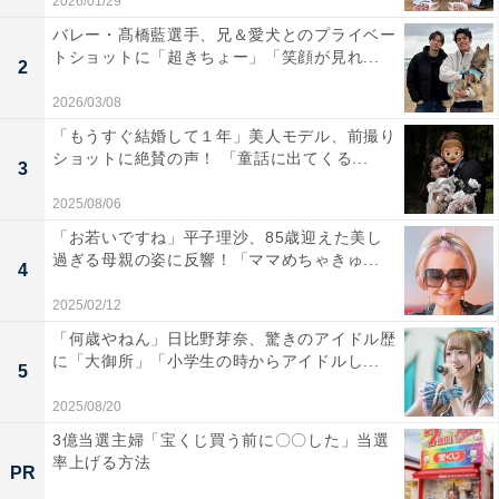
2026/01/29
バレー・髙橋藍選手、兄＆愛犬とのプライベー
トショットに「超きちょー」「笑顔が見れ...
2
2026/03/08
「もうすぐ結婚して１年」美人モデル、前撮り
ショットに絶賛の声！ 「童話に出てくる...
3
2025/08/06
「お若いですね」平子理沙、85歳迎えた美し
過ぎる母親の姿に反響！「ママめちゃきゅ...
4
2025/02/12
「何歳やねん」日比野芽奈、驚きのアイドル歴
に「大御所」「小学生の時からアイドルし...
5
2025/08/20
3億当選主婦「宝くじ買う前に〇〇した」当選
率上げる方法
PR