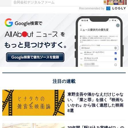
合同会社デジタルファーム
Recommended by
注目の連載
東野圭吾や湊かなえだけじゃな
い、「業と罪」を描く『映画ち
いかわ』から強く連想した映画
8選
20年間「駆け込み実績ゼロ」の