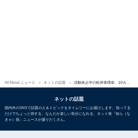
All About ニュース
ネットの話題
活動休止中の松井珠理奈、10カ月ぶりのインスタ更新で顔出しショット！ 「お元気そうで良かった」
ネットの話題
国内外のSNSで話題の人＆トピックをタイムリーにお届けします。知ってる
だけでちょっと得する、なんだか楽しい気分になれる、ネット発「知ら（な
きゃ）損」ニュースが盛りだくさん。