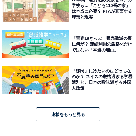
学校も…「こども110番の家」
は本当に必要？ PTAが直面する
理想と現実
「青春18きっぷ」販売激減の裏
に何が？ 連続利用の厳格化だけ
ではない「本当の理由」
「移民」に冷たいのはどっちな
のか？ スイスの厳格過ぎる学歴
選別と、日本の曖昧過ぎる外国
人政策
連載をもっと見る