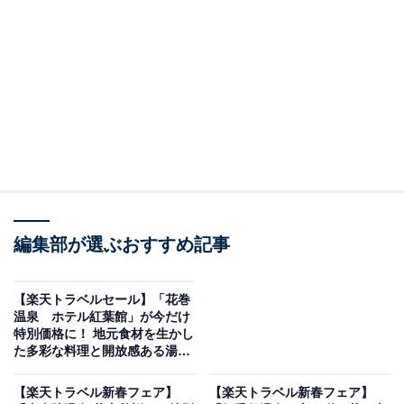
編集部が選ぶおすすめ記事
画像出典：楽天トラベル
【楽天トラベルセール】「花巻
「富士河口湖温泉 富士山の見える温泉旅館 大池ホテ
温泉 ホテル紅葉館」が今だけ
ル」は現在特別価格で宿泊可能です。
特別価格に！ 地元食材を生かし
た多彩な料理と開放感ある湯巡
り【1月8日】
【楽天トラベル新春フェア】
【楽天トラベル新春フェア】