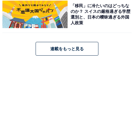
「移民」に冷たいのはどっちな
のか？ スイスの厳格過ぎる学歴
こちらもおすすめ
選別と、日本の曖昧過ぎる外国
【楽天トラベルセール】「白浜温泉 紀州半
人政策
島」が特別価格で登場中
連載をもっと見る