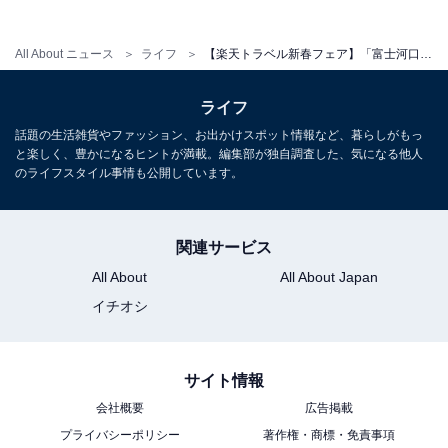
All About ニュース
ライフ
【楽天トラベル新春フェア】「富士河口湖温泉 富士山の見える温泉旅館 大池ホテル」が今だけ特別価格に！ 富士山を望む客室と湖畔の静けさに癒やされる滞在【1月8日】
ライフ
話題の生活雑貨やファッション、お出かけスポット情報など、暮らしがもっ
と楽しく、豊かになるヒントが満載。編集部が独自調査した、気になる他人
のライフスタイル事情も公開しています。
関連サービス
All About
All About Japan
イチオシ
サイト情報
会社概要
広告掲載
プライバシーポリシー
著作権・商標・免責事項