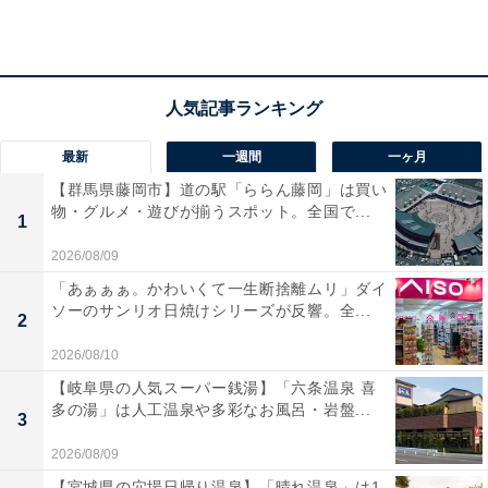
宿泊者からは「お部屋から富士山がとても綺麗に見えて
嬉しかった」「お料理、温泉、お部屋も大変よしです」
という声があがっています。圧倒的な富士山の眺望を温
泉と一緒に楽しみたい人や、多彩な客室から自分たちに
最新
一週間
一ヶ月
ぴったりの滞在を選びたい人におすすめの宿です。
【群馬県藤岡市】道の駅「ららん藤岡」は買い
物・グルメ・遊びが揃うスポット。全国で...
1
2026/08/09
「あぁぁぁ。かわいくて一生断捨離ムリ」ダイ
ソーのサンリオ日焼けシリーズが反響。全...
2
2026/08/10
【岐阜県の人気スーパー銭湯】「六条温泉 喜
多の湯」は人工温泉や多彩なお風呂・岩盤...
3
2026/08/09
【宮城県の穴場日帰り温泉】「晴れ温泉」は1