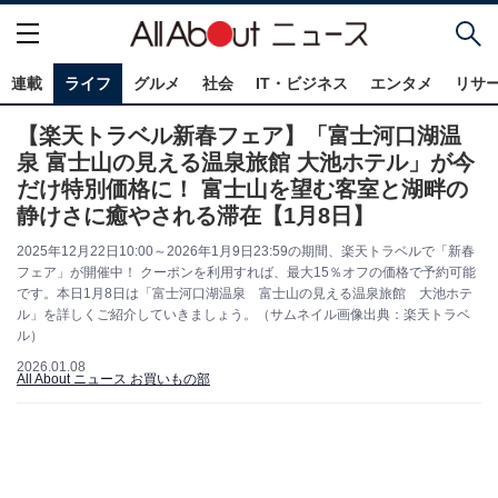
連載
ライフ
グルメ
社会
IT・ビジネス
エンタメ
リサ
【楽天トラベル新春フェア】「富士河口湖温
泉 富士山の見える温泉旅館 大池ホテル」が今
だけ特別価格に！ 富士山を望む客室と湖畔の
静けさに癒やされる滞在【1月8日】
2025年12月22日10:00～2026年1月9日23:59の期間、楽天トラベルで「新春
フェア」が開催中！ クーポンを利用すれば、最大15％オフの価格で予約可能
です。本日1月8日は「富士河口湖温泉 富士山の見える温泉旅館 大池ホテ
ル」を詳しくご紹介していきましょう。（サムネイル画像出典：楽天トラベ
ル）
2026.01.08
All About ニュース お買いもの部