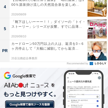
00％源泉掛け流しの天然混合泉を楽しめ...
4
2026/08/09
楽天トラベルの「新春フェア」とは？
「靴下ほしいーーー！！」ダイソーの「トイ・
ストーリー」シリーズが反響。すでに品薄...
5
楽天トラベルでは、2025年12月22日10:00～2026年1月9
2026/08/10
日23:59の期間で「新春フェア」を開催中。国内宿泊が最
カードローン50万円以上の人は、返済を3～6
大15％オフになるほか、遊び・体験、楽パック（交通＋
ヶ月停止して『大幅に減額してから返済...
PR
宿）、レンタカー、高速バスもお得に予約できます。ク
渋谷法務総合事務所
ーポンはどれも枚数限定なので、気になる人は早めにチ
Recommended by
ェックしてくださいね。
楽天トラベルで新春フェアを見る