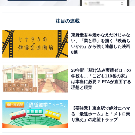
注目の連載
東野圭吾や湊かなえだけじゃな
い、「業と罪」を描く『映画ち
※掲載されている情報は記事公開時のものです。あらか
いかわ』から強く連想した映画
8選
じめご了承ください。
また、記事中の宿泊プランを予約すると、売上の一部が
オールアバウトに還元されることがあります。
20年間「駆け込み実績ゼロ」の
学校も…「こども110番の家」
は本当に必要？ PTAが直面する
理想と現実
この記事の執筆者：
All About ニュース お買
いもの部
【要注意】東京駅で絶対にハマ
Amazonのセール商品から売れ筋ランキングまで、毎日のお買いも
る「最遠ホーム」と「メトロ乗
のがもっと楽しく、もっとお得になる情報をお届け。編集部員によ
り換え」の絶望トラップ
る独自レビューなど、ここでしか手に入らない情報も満載です。
...続きを読む