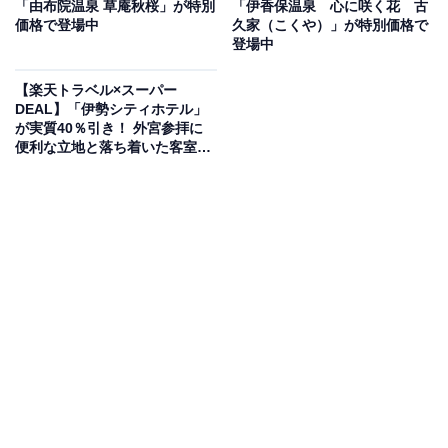
「由布院温泉 草庵秋桜」が特別
「伊香保温泉 心に咲く花 古
価格で登場中
久家（こくや）」が特別価格で
登場中
楽天トラベルでホテルを見る
【楽天トラベル×スーパー
DEAL】「伊勢シティホテル」
が実質40％引き！ 外宮参拝に
便利な立地と落ち着いた客室で
快適ステイ【1月8日】
この宿泊施設のおすすめポイントは？
山梨県・富士河口湖温泉にある「大池ホテル」は、雄大
な富士山を間近に望む絶景の宿です。最上階にある富士
展望大浴場や満天の星空を仰ぐ露天風呂など、多彩な湯
処で富士河口湖温泉を心ゆくまで堪能できます。客室は
露天風呂付きやユニバーサルデザインなど、宿泊スタイ
ルに合わせて選べる豊富なタイプを用意。旬の味覚を活
かした料理と、静かな環境での真心込めたおもてなし
が、心安らぐひとときを演出します。