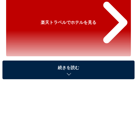
楽天トラベルでホテルを見る
※以下のセール情報は2026年1月8日21時現在のもので
続きを読む
す。料金の変更、満室の場合もあります。
※本記事で紹介している商品の購入やサービスの利用により、売上の一部が
オールアバウトに還元されることがあります。
「富士河口湖温泉 富士山の見える温泉旅館 大
池ホテル」が特別価格で登場中！