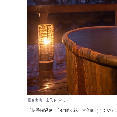
画像出典：楽天トラベル
「伊香保温泉 心に咲く花 古久家（こくや）