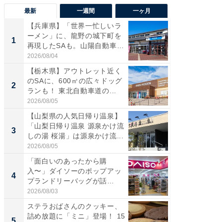
最新
一週間
一ヶ月
【兵庫県】「世界一忙しいラ
「気に
ーメン」に、龍野の城下町を
る〜」3
1
1
再現したSAも。山陽自動車
バー」
道...
好...
2026/08/04
2026/07/3
【栃木県】アウトレット近く
【三重
のSAに、600㎡の広々ドッグ
「鈴鹿天
2
2
ランも！ 東北自動車道の...
は100
2026/08/05
2026/08/0
【山梨県の人気日帰り温泉】
「ミニオ
「山梨日帰り温泉 源泉かけ流
ッグ！ 
3
3
しの湯 桜湯」は源泉かけ流...
ど、夏限
2026/08/05
2026/08/0
「面白いのあったから購
ステラ
入〜」ダイソーのポップアッ
詰め放題
4
4
プランドリーバッグが話
00円で「
題。“さま...
2026/08/03
2026/08/0
ステラおばさんのクッキー、
【埼玉
詰め放題に「ミニ」登場！ 15
「行田天
5
5