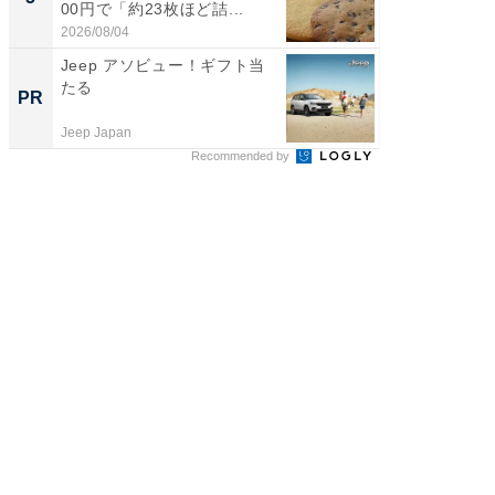
00円で「約23枚ほど詰...
は和の
が...
2026/08/04
2026/08/0
Jeep アソビュー！ギフト当
管理職に
たる
最低限や
PR
PR
と、NG
Jeep Japan
ビズヒン
Recommended by