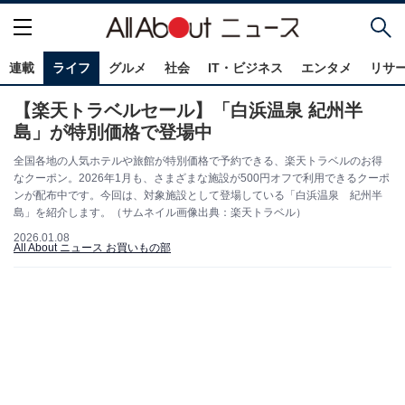
連載
ライフ
グルメ
社会
IT・ビジネス
エンタメ
リサ
【楽天トラベルセール】「白浜温泉 紀州半
島」が特別価格で登場中
全国各地の人気ホテルや旅館が特別価格で予約できる、楽天トラベルのお得
なクーポン。2026年1月も、さまざまな施設が500円オフで利用できるクーポ
ンが配布中です。今回は、対象施設として登場している「白浜温泉 紀州半
島」を紹介します。（サムネイル画像出典：楽天トラベル）
2026.01.08
All About ニュース お買いもの部