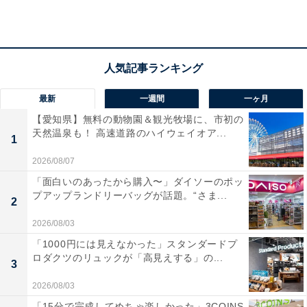
気で、家族連れやカップルで昔ながらの温かな旅を楽し
みたい人におすすめの宿です。
最新
一週間
一ヶ月
【愛知県】無料の動物園＆観光牧場に、市初の
天然温泉も！ 高速道路のハイウェイオア...
1
2026/08/07
「面白いのあったから購入〜」ダイソーのポッ
プアップランドリーバッグが話題。“さま...
2
2026/08/03
「1000円には見えなかった」スタンダードプ
ロダクツのリュックが「高見えする」の...
3
楽天トラベルの「クーポン祭」とは？
2026/08/03
「15分で完成してめちゃ楽しかった」3COINS