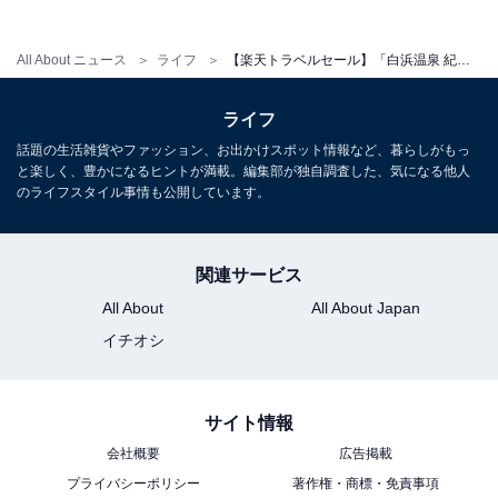
All About ニュース
ライフ
【楽天トラベルセール】「白浜温泉 紀州半島」が特別価格で登場中
ライフ
話題の生活雑貨やファッション、お出かけスポット情報など、暮らしがもっ
と楽しく、豊かになるヒントが満載。編集部が独自調査した、気になる他人
のライフスタイル事情も公開しています。
関連サービス
All About
All About Japan
イチオシ
サイト情報
会社概要
広告掲載
プライバシーポリシー
著作権・商標・免責事項