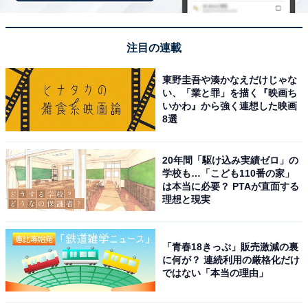
注目の連載
※掲載されている情報は記事公開時のものです。あらか
東野圭吾や湊かなえだけじゃな
い、「業と罪」を描く『映画ち
じめご了承ください。
いかわ』から強く連想した映画
また、記事中の宿泊プランを予約すると、売上の一部が
8選
オールアバウトに還元されることがあります。
20年間「駆け込み実績ゼロ」の
学校も…「こども110番の家」
この記事の執筆者：
All About ニュース お買
は本当に必要？ PTAが直面する
いもの部
理想と現実
Amazonのセール商品から売れ筋ランキングまで、毎日のお買いも
のがもっと楽しく、もっとお得になる情報をお届け。編集部員によ
「青春18きっぷ」販売激減の裏
る独自レビューなど、ここでしか手に入らない情報も満載です。
...続きを読む
に何が？ 連続利用の厳格化だけ
ではない「本当の理由」