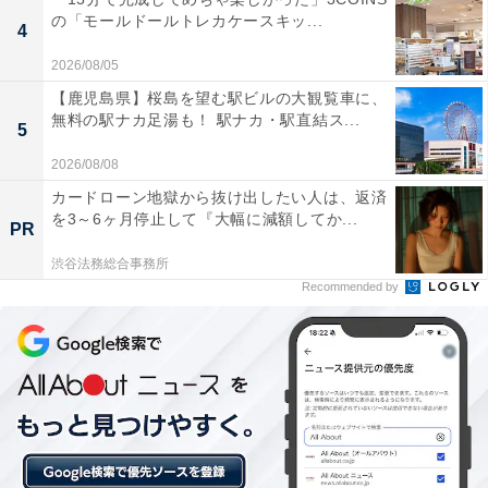
楽天トラベルでは、定期的に「クーポン祭」を開催。人
の「モールドールトレカケースキッ...
4
気の宿やホテルを対象に、宿泊予約で使えるお得な割引
2026/08/05
クーポンを配布します。
【鹿児島県】桜島を望む駅ビルの大観覧車に、
無料の駅ナカ足湯も！ 駅ナカ・駅直結ス...
5
クーポンは、国内宿泊や海外ツアー、レンタカーなど、
2026/08/08
さまざまな旅行商品で利用可能。複数のクーポンを組み
カードローン地獄から抜け出したい人は、返済
合わせて、さらに割引率をアップできる場合もありま
を3～6ヶ月停止して『大幅に減額してか...
PR
す。賢く旅の計画を立てて、お得に旅行を楽しみましょ
う。
渋谷法務総合事務所
Recommended by
楽天トラベルでクーポン祭を見る