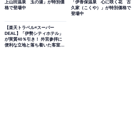
上山田温泉 玉の湯」が特別価
「伊香保温泉 心に咲く花 古
格で登場中
久家（こくや）」が特別価格で
登場中
【楽天トラベル×スーパー
DEAL】「伊勢シティホテル」
この宿泊施設のおすすめポイントは？
が実質40％引き！ 外宮参拝に
便利な立地と落ち着いた客室で
和歌山県・白浜温泉にある「紀州半島」は、50年以上続
快適ステイ【1月8日】
く伝統とぬくもりに癒やされる海辺の隠れ宿です。万葉
の時代から愛される由緒ある「湯崎の源泉」を、加水や
循環なしの自然放流で贅沢に堪能できるのが自慢。食事
は地元の旬を大切にした手作りの和食膳で、卓球やキッ
ズスペースなど大人も子どもも飽きずに過ごせる設備も
充実しています。
宿泊者からは「食事も美味しく、味も量も満足でした」
「お風呂も時間制で貸切で入れました！」という声があ
がっています。気兼ねなく温泉を楽しめる貸切風呂も人