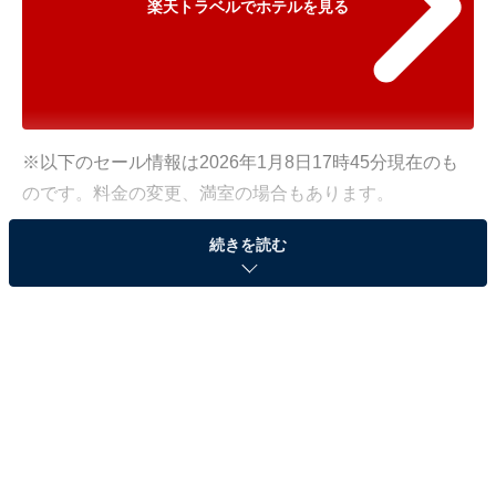
楽天トラベルでホテルを見る
※以下のセール情報は2026年1月8日17時45分現在のも
のです。料金の変更、満室の場合もあります。
※本記事で紹介している商品の購入やサービスの利用により、売上の一部が
続きを読む
オールアバウトに還元されることがあります。
「白浜温泉 紀州半島」が500円オフで登場！