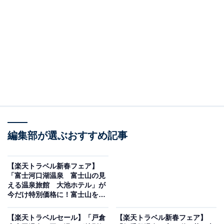
画像出典：楽天トラベル
「白浜温泉 紀州半島」は現在特別価格で宿泊可能で
編集部が選ぶおすすめ記事
す。
【楽天トラベル新春フェア】
「富士河口湖温泉 富士山の見
える温泉旅館 大池ホテル」が
今だけ特別価格に！富士山を望
む客室と湖畔の静けさに癒やさ
楽天トラベルでホテルを見る
れる滞在【1月8日】
【楽天トラベルセール】「戸倉
【楽天トラベル新春フェア】