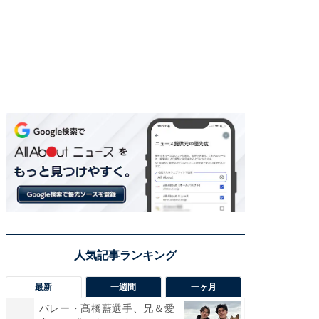
最新
一週間
一ヶ月
バレー・髙橋藍選手、兄＆愛
「さす