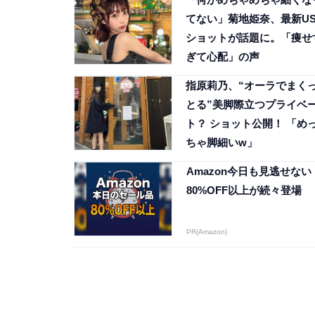
てない」菊地姫奈、最新US
ショットが話題に。「痩せ
ぎて心配」の声
指原莉乃、“オーラでまく
とる”美脚際立つプライベ
ト？ ショット公開！ 「め
ちゃ脚細いw」
Amazon今日も見逃せない
80%OFF以上が続々登場
PR(Amazon)