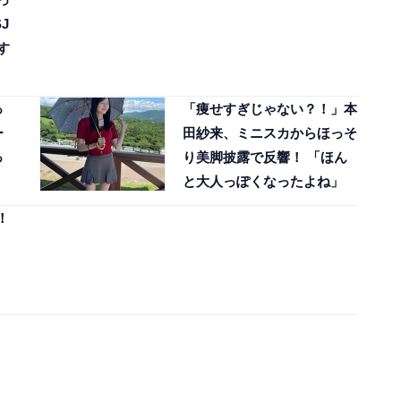
J
す
っ
「痩せすぎじゃない？！」本
ー
田紗来、ミニスカからほっそ
っ
り美脚披露で反響！ 「ほん
と大人っぽくなったよね」
！