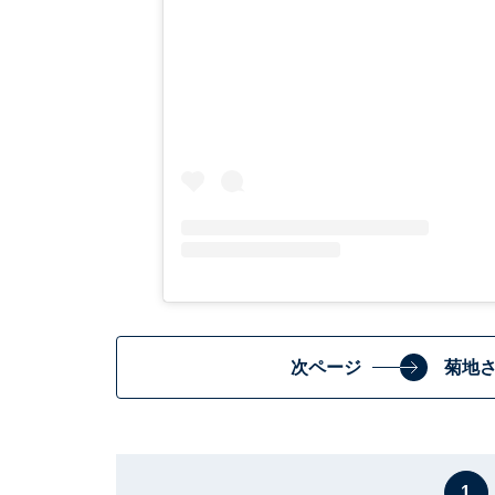
次ページ
菊地
1