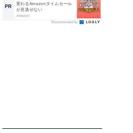
変わるAmazonタイムセール
を組み
PR
PR
が見逃せない
Amazon
FINCHI o
Recommended by