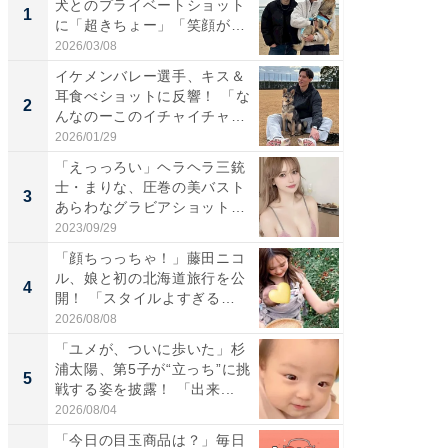
犬とのプライベートショット
は」高
1
1
に「超きちょー」「笑顔が見
災地を
れ...
「カ...
2026/03/08
2026/08/0
イケメンバレー選手、キス＆
「え、
耳食べショットに反響！ 「な
芸人、2
2
2
んなのーこのイチャイチャ
エットに
感...
2026/01/29
2026/08/0
「えっっろい」ヘラヘラ三銃
「脚が
士・まりな、圧巻の美バスト
横川尚
3
3
あらわなグラビアショット公
ムキな姿
開...
刃...
2023/09/29
2026/08/0
「顔ちっっちゃ！」藤田ニコ
「脳がバ
ル、娘と初の北海道旅行を公
装姿が話
4
4
開！ 「スタイルよすぎる
のお父さ
よ〜...
2026/08/08
2026/08/0
「ユメが、ついに歩いた」杉
「急に
浦太陽、第5子が“立っち”に挑
る」広
5
5
戦する姿を披露！ 「出来...
ョット
た」の..
2026/08/04
2026/08/0
「今日の目玉商品は？」毎日
GOETH