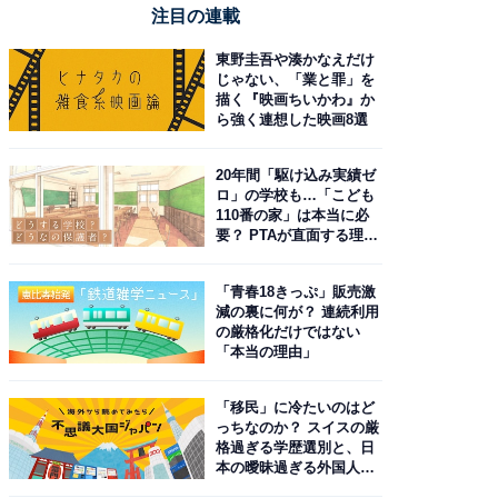
注目の連載
東野圭吾や湊かなえだけ
じゃない、「業と罪」を
描く『映画ちいかわ』か
ら強く連想した映画8選
20年間「駆け込み実績ゼ
ロ」の学校も…「こども
110番の家」は本当に必
要？ PTAが直面する理想
と現実
「青春18きっぷ」販売激
減の裏に何が？ 連続利用
の厳格化だけではない
「本当の理由」
「移民」に冷たいのはど
っちなのか？ スイスの厳
格過ぎる学歴選別と、日
本の曖昧過ぎる外国人政
策