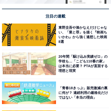
注目の連載
東野圭吾や湊かなえだけじゃな
い、「業と罪」を描く『映画ち
いかわ』から強く連想した映画
8選
20年間「駆け込み実績ゼロ」の
学校も…「こども110番の家」
は本当に必要？ PTAが直面する
理想と現実
「青春18きっぷ」販売激減の裏
に何が？ 連続利用の厳格化だけ
ではない「本当の理由」