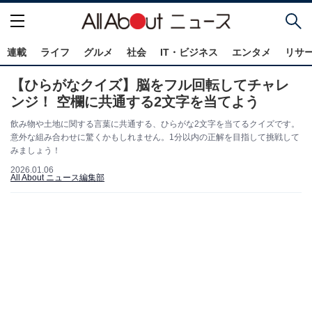
連載
ライフ
グルメ
社会
IT・ビジネス
エンタメ
リサ
【ひらがなクイズ】脳をフル回転してチャレ
ンジ！ 空欄に共通する2文字を当てよう
飲み物や土地に関する言葉に共通する、ひらがな2文字を当てるクイズです。
意外な組み合わせに驚くかもしれません。1分以内の正解を目指して挑戦して
みましょう！
2026.01.06
All About ニュース編集部