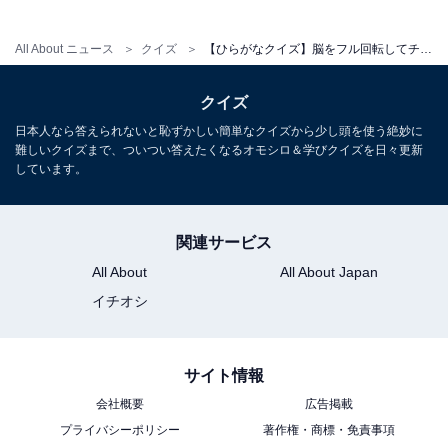
All About ニュース
クイズ
【ひらがなクイズ】脳をフル回転してチャレンジ！ 空欄に共通する2文字を当てよう
クイズ
日本人なら答えられないと恥ずかしい簡単なクイズから少し頭を使う絶妙に
難しいクイズまで、ついつい答えたくなるオモシロ＆学びクイズを日々更新
しています。
関連サービス
All About
All About Japan
イチオシ
サイト情報
会社概要
広告掲載
プライバシーポリシー
著作権・商標・免責事項