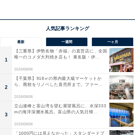
最新
一週間
一ヶ月
【三重県】伊勢名物「赤福」の直営店に、全国
唯一のコメダ大判焼き店も！ 東名阪・伊...
1
2026/08/06
【千葉県】918㎡の県内最大級マーケットか
ら、廃校をリノベした直売所まで。ファー...
2
2026/08/06
立山連峰と富山湾を望む展望風呂に、水深333
mの海洋深層水風呂。富山県の人気日帰...
3
2026/08/06
「1000円には見えなかった」スタンダードプ