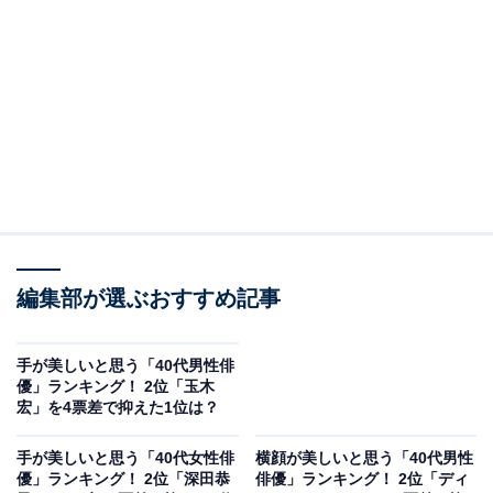
View this post on Instagram
編集部が選ぶおすすめ記事
2位にランクインしたのは、玉木宏さんです。声の演技
にも定評があり、映画『ジュラシックワールド』シリー
手が美しいと思う「40代男性俳
ズの日本語吹替や『ブラックナイトパレード』（2022
優」ランキング！ 2位「玉木
年）の声の出演など、渋くて深みのあるイケボが存在感
宏」を4票差で抑えた1位は？
を放っています。
手が美しいと思う「40代女性俳
横顔が美しいと思う「40代男性
優」ランキング！ 2位「深田恭
俳優」ランキング！ 2位「ディ