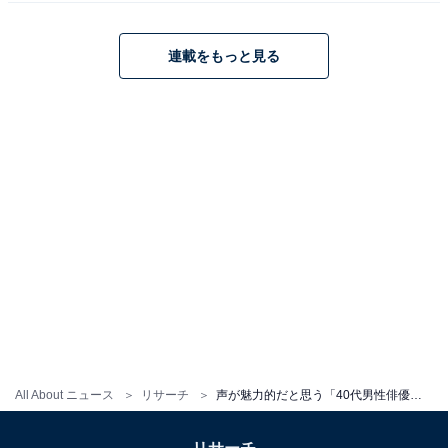
集まりました。
連載をもっと見る
鈴木亮平さんに関する商品をAmazonで見る
※回答コメントは原文ママです
この記事の執筆者：
くま なかこ
編プロ出身のフリーランスエディター。編集・執筆・校閲・SNS運
用担当として月間120本以上のコンテンツ制作に携わっています。
得意なジャンルはライフスタイル・金融・育児・エンタメ関連。
...続きを読む
All About ニュース
リサーチ
声が魅力的だと思う「40代男性俳優」ランキング！ 2位「玉木宏」をわずか1票差で抑えた1位は？