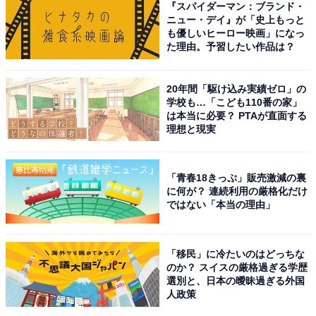
『スパイダーマン：ブランド・
ニュー・デイ』が「史上もっと
1位にランクインしたのは、鈴木亮平さんです。1月18日
も優しいヒーロー映画」になっ
スタートのドラマ『リブート』で、『TOKYO MER〜走
た理由。予習したい作品は？
る緊急救命室〜』（2021年）と『下剋上球児』（2023
年）に続き、3度目となるTBS日曜劇場の主演を務めま
20年間「駆け込み実績ゼロ」の
す。
学校も…「こども110番の家」
は本当に必要？ PTAが直面する
理想と現実
多彩な演技力が魅力の鈴木さんですが、過去には声の演
技でも活躍。米国US本社のオーディションで主役の座を
「青春18きっぷ」販売激減の裏
射止め、2022年公開の映画『バズ・ライトイヤー』のバ
に何が？ 連続利用の厳格化だけ
ズ・ライトイヤー役で日本版声優を担当しています。
ではない「本当の理由」
回答コメントでは「低くて遠くまで通る声がかっこいい
「移民」に冷たいのはどっちな
です」（40代女性／岐阜県）、「落ち着きのあるカッコ
のか？ スイスの厳格過ぎる学歴
良い声だから」（30代女性／奈良県）、「色々な役にな
選別と、日本の曖昧過ぎる外国
人政策
れるし、声がいい」（40代女性／神奈川県）などの声が