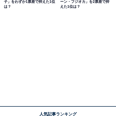
俳優としては、約9年ぶりのフジテレビ系連ドラ主演と
子」をわずか1票差で抑えた1位
ーン・フジオカ」を2票差で抑
は？
えた1位は？
なる『プロフェッショナル 保険調査員・天音蓮』が1月8
日にスタート。玉木さんは、保険金詐欺の真相を解明す
る保険調査員役を演じます。
回答者からは「完全に低いのではなく、アルトよりの声
だからか、爽やかでかっこいい」（30代女性／栃木
県）、「低くて落ち着いた声が魅力」（30代女性／愛知
県）、「元祖いい声しててセクシーな声」（20代男性／
福岡県）といったコメントが寄せられています。
玉木宏さんに関する商品をAmazonで見る