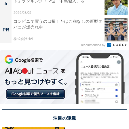
ト」ランキング！ 2位「中島健人」を...
5
2026/08/05
コンビニで買うのは損！たばこ税なしの新型タ
バコが爆売れ中
PR
株式会社HAL
Recommended by
View this post on Instagram
注目の連載