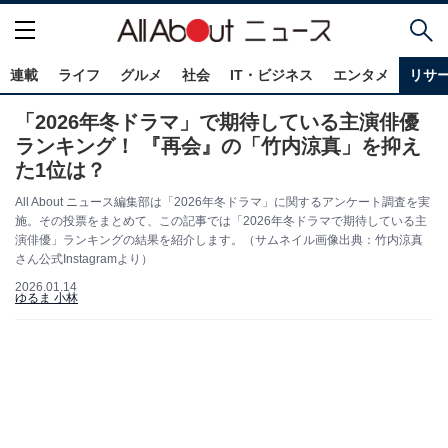
連載
ライフ
グルメ
社会
IT・ビジネス
エンタメ
リサ
「2026年冬ドラマ」で期待している主演俳優
ランキング！ 『再会』の「竹内涼真」を抑え
た1位は？
All About ニュース編集部は「2026年冬ドラマ」に関するアンケート調査を実
施。その投票をまとめて、この記事では「2026年冬ドラマで期待している主
演俳優」ランキングの結果を紹介します。（サムネイル画像出典：竹内涼真
さん公式Instagramより）
2026.01.14
ゆるま 小林