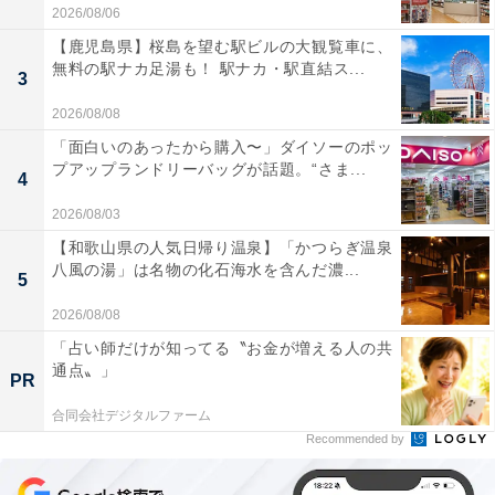
2026/08/06
【鹿児島県】桜島を望む駅ビルの大観覧車に、
無料の駅ナカ足湯も！ 駅ナカ・駅直結ス...
3
2026/08/08
「面白いのあったから購入〜」ダイソーのポッ
プアップランドリーバッグが話題。“さま...
4
2026/08/03
【和歌山県の人気日帰り温泉】「かつらぎ温泉
八風の湯」は名物の化石海水を含んだ濃...
5
2026/08/08
「占い師だけが知ってる〝お金が増える人の共
通点〟」
PR
合同会社デジタルファーム
Recommended by