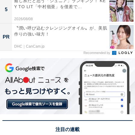
癒し系だと思う「ジュニア」ランキング！ KE
Y TO LIT「中村嶺亜」を僅差で...
5
2026/08/08
〝潤い呼び込むクレンジングオイル〟が、美肌
作りの強い味方！
PR
DHC｜CanCam.jp
1位：『相棒 season24』（テレビ朝日系）／
Recommended by
47票
注目の連載