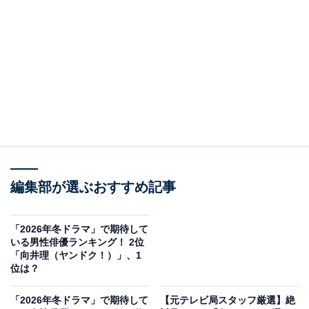
View this post on Instagram
編集部が選ぶおすすめ記事
「2026年冬ドラマ」で期待して
2位に選ばれたのは『ヤンドク！』（フジテレビ系）で
いる男性俳優ランキング！ 2位
した。橋本環奈さんが主演のドラマで、2026年1月12日
「向井理（ヤンドク！）」、1
位は？
からスタートした月9ドラマとなります。
「2026年冬ドラマ」で期待して
【元テレビ局スタッフ厳選】絶