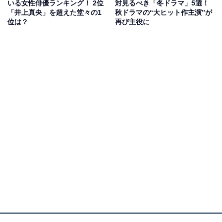
月9作品で初主演を務める橋本さんは、新米ドクター・
いる女性俳優ランキング！ 2位
対見るべき「冬ドラマ」5選！
「井上真央」を超えた堂々の1
秋ドラマの“大ヒット作主演”が
田上湖音波を担当。「外科手術」と「血管内治療」がで
位は？
再び主役に
きるスゴ腕ドクターの湖音波は、学生時代にバリバリの
ヤンキーだった変わった経歴を持つドクターです。そん
な湖音波が、病気に苦しむ患者に寄り添いながら、旧態
依然とした医療現場をパワフルに改革していく「痛快医
療エンターテインメント」作品となります。
橋本さんのほかには、向井理さん、宮世琉弥さん、吉田
鋼太郎さんなどが出演。新感覚の医療ドラマとして、高
い注目を集めています。
回答者からは、「設定もおもしろそうで、橋本環奈の演
技にも期待しています」（40代女性／群馬県）、「医療
系ドラマが好きだからです。主演の橋本環奈さんが元ヤ
ンで、脳神経外科医というのもおもしろそう」（40代女