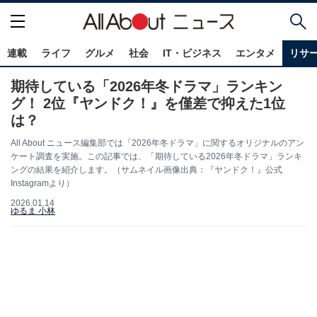
連載
ライフ
グルメ
社会
IT・ビジネス
エンタメ
リサ
期待している「2026年冬ドラマ」ランキン
グ！ 2位『ヤンドク！』を僅差で抑えた1位
は？
All About ニュース編集部では「2026年冬ドラマ」に関するオリジナルのアン
ケート調査を実施。この記事では、「期待している2026年冬ドラマ」ランキ
ングの結果を紹介します。（サムネイル画像出典：『ヤンドク！』公式
Instagramより）
2026.01.14
ゆるま 小林