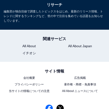
リサーチ
編集部が独自目線で調査したトピックスをはじめ、最新のリリース情報、ト
レンドに関するランキングなど、世の中で注目を集めている話題をお知らせ
『相棒 season24』に関する商品をAmazonで見る
しています。
※回答者コメントは原文ママです
関連サービス
All About
All About Japan
イチオシ
この記事の執筆者：
ゆるま 小林
元テレビ局スタッフ
長年に渡ってテレビ局でバラエティー番組、情報番組などを制作。
サイト情報
その後、フリーランスの編集・ライターに転身。芸能情報に精通
会社概要
広告掲載
し、週刊誌、ネットニュースでテレビや芸能人に関するコラムなど
...続きを読む
プライバシーポリシー
著作権・商標・免責事項
を執筆。編集プロダクション「ゆるま」を立ち上げる。
当サイトの情報についての注意
All About ニュースについて
15位までの全ランキング結果を見
次ページ
る