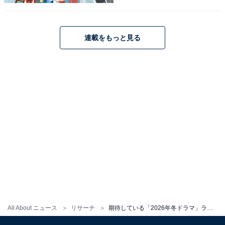
下右京を水谷豊さん、亀山薫を寺脇康文さんが担当。元
日スペシャルとして放送された第10話「フィナーレ」も
大人気となり、高い評価を得ているドラマです。
連載をもっと見る
今回も、石坂浩二さん、仲間由紀恵さん、森口瑤子さ
ん、鈴木砂羽さんなどおなじみの俳優陣が登場。日本を
代表するドラマシリーズとして、『相棒 season24』も
幅広い世代から人気を集めています。
回答者からは、「水谷豊さんと寺脇康文さんの黄金コン
ビが復活してから、やっぱり安定のおもしろさがあるな
と思って観ています」（20代男性／沖縄県）、「長年続
いているシリーズで信頼しているからです」（30代女性
／東京都）、「右京さんと亀山刑事の軽妙な掛け合いと
推理を楽しめる」（50代男性／愛知県）などの意見が寄
All About ニュース
リサーチ
期待している「2026年冬ドラマ」ランキング！ 2位『ヤンドク！』を僅差で抑えた1位は？
せられました。