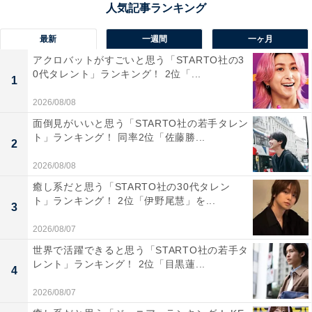
性／滋賀県）、「橋本さんが好きなのと、自分も医療従
事者なので医療系のドラマで迫力がある異端児系は興味
最新
一週間
一ヶ月
があります」（30代女性／神奈川県）などの意見が寄せ
アクロバットがすごいと思う「STARTO社の3
られました。
0代タレント」ランキング！ 2位「...
1
2026/08/08
面倒見がいいと思う「STARTO社の若手タレン
『ヤンドク！』に関する商品をAmazonで見る
ト」ランキング！ 同率2位「佐藤勝...
2
2026/08/08
癒し系だと思う「STARTO社の30代タレン
ト」ランキング！ 2位「伊野尾慧」を...
3
2026/08/07
世界で活躍できると思う「STARTO社の若手タ
レント」ランキング！ 2位「目黒蓮...
4
2026/08/07