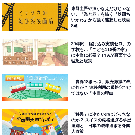
東野圭吾や湊かなえだけじゃな
い、「業と罪」を描く『映画ち
View this post on Instagram
いかわ』から強く連想した映画
8選
20年間「駆け込み実績ゼロ」の
学校も…「こども110番の家」
は本当に必要？ PTAが直面する
理想と現実
「青春18きっぷ」販売激減の裏
に何が？ 連続利用の厳格化だけ
ではない「本当の理由」
1位に選ばれたのは『相棒 season24』（テレビ朝日系）
でした。人気ドラマシリーズの新シーズンで、2025年10
「移民」に冷たいのはどっちな
月にスタートしています。
のか？ スイスの厳格過ぎる学歴
選別と、日本の曖昧過ぎる外国
シリーズ誕生25周年となり、今作でも警視庁特命係の杉
人政策