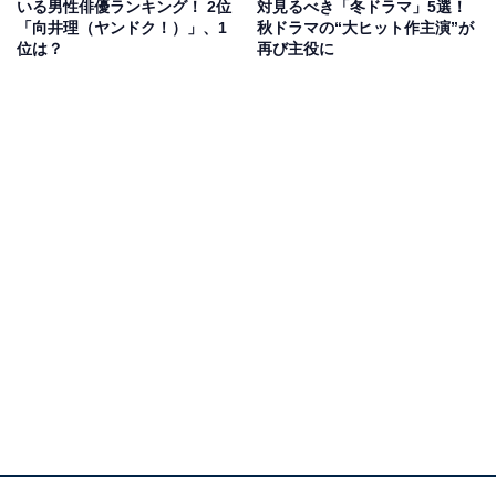
いる男性俳優ランキング！ 2位
対見るべき「冬ドラマ」5選！
「向井理（ヤンドク！）」、1
秋ドラマの“大ヒット作主演”が
位は？
再び主役に
井上さんが演じる万季子は、美容室「Ma saison」を経
営する美容師で、結婚して一人息子に恵まれるも離婚し
た女性。ある日、殺人事件の容疑者として警察からマー
クされ、淳一と思わぬ再会を果たすことになります。井
上さんは、テレビ朝日のドラマに出演するのは16年ぶり
で竹内さんとは初共演。どんな演技を見せてくれるのか
楽しみです。
回答者からは、「久しぶりにドラマに出ると思うので演
技が楽しみです」（50代女性／神奈川県）、「最近はな
かなかドラマで見る機会がなかったので、久しぶりに安
定した演技を見られるのがとても楽しみです」（20代女
性／北海道）、「繊細で説得力のある演技が、物語の感
情面をしっかり支えてくれそう」（40代男性／東京都）
などの意見が寄せられました。