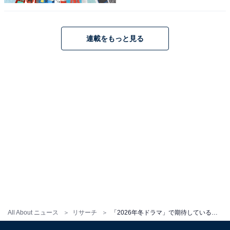
す。
今作では、ポジティブで負けず嫌いの湖音波が、病気に
連載をもっと見る
苦しむ患者に寄り添い、旧態依然とした医療現場をパワ
フルに改革していく姿が描かれます。「痛快医療エンタ
ーテインメント」作品として、橋本さんが魅力あるドク
ターを演じてくれそうです。
回答者からは、「毎回でるドラマでいろいろな顔を見せ
てくれるので今度も期待している」（40代女性／滋賀
県）、「元ヤンの役が似合っていて楽しみだから」（30
代女性／山口県）、「かわいいし、華があるから。テレ
ビに出ているとつい見てしまうし、元気な役が似合うの
でドラマも明るい雰囲気になりそう」（30代男性／佐賀
県）などの意見が寄せられました。
All About ニュース
リサーチ
「2026年冬ドラマ」で期待している女性俳優ランキング！ 2位「井上真央」を超えた堂々の1位は？