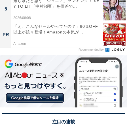
癒し系だと思う「ジュニア」ランキング！ KE
Y TO LIT「中村嶺亜」を僅差で...
5
2026/08/08
1位：橋本環奈（ヤンドク！）／71票
「え、こんなセールやってたの？」80％OFF
以上が続々登場！Amazonの本気が...
PR
Amazon
Recommended by
View this post on Instagram
注目の連載