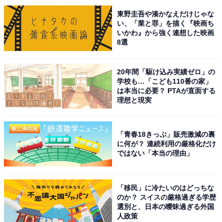
東野圭吾や湊かなえだけじゃな
い、「業と罪」を描く『映画ち
いかわ』から強く連想した映画
8選
20年間「駆け込み実績ゼロ」の
学校も…「こども110番の家」
は本当に必要？ PTAが直面する
1位には、2026年1月12日からスタートした『ヤンド
理想と現実
ク！』（フジテレビ系）で主演を務める橋本環奈さんが
選ばれました。月9ドラマとして放送される作品で、橋
「青春18きっぷ」販売激減の裏
本さんは同枠で初主演を担当します。
に何が？ 連続利用の厳格化だけ
ではない「本当の理由」
橋本さんは、駆け出しの脳神経外科医・田上湖音波（た
がみ・ことは）を担当。湖音波は「外科手術」と「血管
「移民」に冷たいのはどっちな
内治療」ができるスゴ腕ドクターでありながら、バリバ
のか？ スイスの厳格過ぎる学歴
選別と、日本の曖昧過ぎる外国
リのヤンキーだった過去を持つ「元ヤンドクター」で
人政策