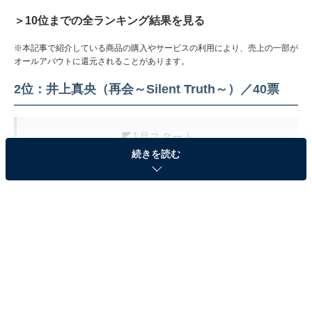
＞10位までの全ランキング結果を見る
※本記事で紹介している商品の購入やサービスの利用により、売上の一部が
オールアバウトに還元されることがあります。
2位：井上真央（再会～Silent Truth～）／40票
◤1月スタート
続きを読む
「再会〜Silent Truth〜」 ◢
主演
#竹内涼真
✖️
ヒロイン
#井上真央
23年ぶりに再会した《初恋の相手》は
殺人事件の《容疑者》だった！