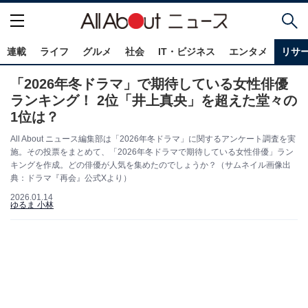
連載
ライフ
グルメ
社会
IT・ビジネス
エンタメ
リサ
「2026年冬ドラマ」で期待している女性俳優
ランキング！ 2位「井上真央」を超えた堂々の
1位は？
All About ニュース編集部は「2026年冬ドラマ」に関するアンケート調査を実
施。その投票をまとめて、「2026年冬ドラマで期待している女性俳優」ラン
キングを作成。どの俳優が人気を集めたのでしょうか？（サムネイル画像出
典：ドラマ『再会』公式Xより）
2026.01.14
ゆるま 小林