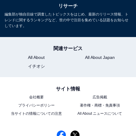
リサーチ
編集部が独自目線で調査したトピックスをはじめ、最新のリリース情報、ト
橋本環奈さんに関する商品をAmazonで見る
レンドに関するランキングなど、世の中で注目を集めている話題をお知らせ
しています。
※回答者コメントは原文ママです
関連サービス
All About
All About Japan
この記事の執筆者：
ゆるま 小林
イチオシ
元テレビ局スタッフ
長年に渡ってテレビ局でバラエティー番組、情報番組などを制作。
サイト情報
その後、フリーランスの編集・ライターに転身。芸能情報に精通
会社概要
広告掲載
し、週刊誌、ネットニュースでテレビや芸能人に関するコラムなど
...続きを読む
プライバシーポリシー
著作権・商標・免責事項
を執筆。編集プロダクション「ゆるま」を立ち上げる。
当サイトの情報についての注意
All About ニュースについて
10位までの全ランキング結果を見
次ページ
る