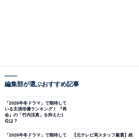
大切な人への想いが
思いがけない真実につながっていく…
宿命的な再会から始まる
この冬1番切ないヒューマンラブミステリー
#ドラマ再会
pic.twitter.com/YHQUScMzyJ
— 『再会〜Silent Truth〜』火曜よる９時【公式】
(@saikai_ex)
November 20, 2025
編集部が選ぶおすすめ記事
2位には、2026年1月13日からスタートした『再会～
Silent Truth～』（テレビ朝日系）へ出演する井上真央さ
「2026年冬ドラマ」で期待して
いる主演俳優ランキング！ 『再
んが選ばれました。横関大さんの『再会』（講談社）を
会』の「竹内涼真」を抑えた1
原作とするドラマで、竹内涼真さんが主演を担当。井上
位は？
さんは、主人公・飛奈淳一の「初恋の相手」となる岩本
「2026年冬ドラマ」で期待して
【元テレビ局スタッフ厳選】絶
万季子を演じます。