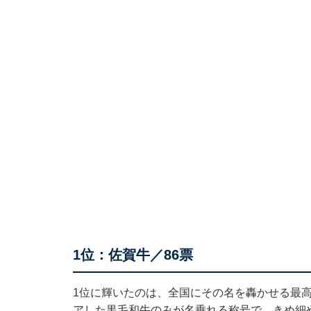
1位：佐賀牛／86票
1位に輝いたのは、全国にその名を轟かせる最
アした黒毛和牛のみが名乗れる称号で、きめ細