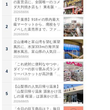
の直営店に、全国唯一のコメ
ーメン
1
1
ダ大判焼き店も！ 東名阪・
再現した
伊...
道...
2026/08/06
2026/08/0
【千葉県】918㎡の県内最大
【三重
級マーケットから、廃校をリ
「鈴鹿天
2
2
ノベした直売所まで。ファ
は100
ー...
2026/08/06
2026/08/0
立山連峰と富山湾を望む展望
ステラ
風呂に、水深333mの海洋深
詰め放題
3
3
層水風呂。富山県の人気日
00円で「
帰...
2026/08/06
2026/08/0
「これ絶対に便利なやつや」
「ミニオ
ダイソーの折り畳み式ランド
ッグ！ 
4
4
リーバスケットが高評価「使
ど、夏限
わ...
2026/08/03
2026/08/0
【山梨県の人気日帰り温泉】
【埼玉
「山梨日帰り温泉 源泉かけ流
「行田天
5
5
しの湯 桜湯」は源泉かけ流...
は和の
が...
2026/08/05
2026/08/0
「今日の目玉商品は？」毎日
【毎日変