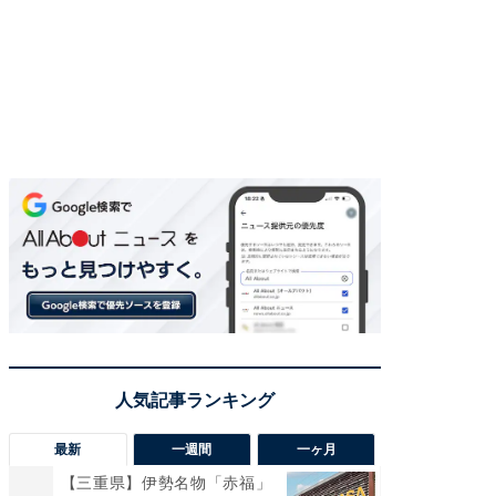
最新
一週間
一ヶ月
【三重県】伊勢名物「赤福」
【兵庫