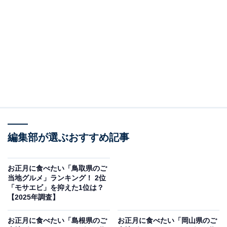
この記事の執筆者：
坂上 恵
All About ニュースの編集者。オールアバウトに入社後、SNSトレン
ドにフォーカスした記事執筆やSEOライティングの経験を経て、の
ちにAll About ニュースチームのメンバーに加入。現在は旅行・カル
...続きを読む
チャー・エンタメなどを中心に企画編集を担当。東京都出身。居酒
屋巡りとスポーツ観戦が生きがい。
調査概要
編集部が選ぶおすすめ記事
調査期間：2025年12月11日
調査方法：インターネット調査
調査対象：全国10〜60代の男女250人
お正月に食べたい「鳥取県のご
当地グルメ」ランキング！ 2位
「モサエビ」を抑えた1位は？
※本調査は全国250人を対象に実施したもので、結
【2025年調査】
果は回答者の意見を集計したものであり、全体の意
お正月に食べたい「島根県のご
お正月に食べたい「岡山県のご
見を断定的に示すものではありません