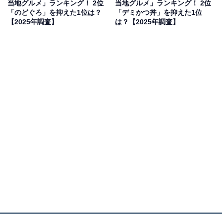
当地グルメ」ランキング！ 2位
当地グルメ」ランキング！ 2位
「のどぐろ」を抑えた1位は？
「デミかつ丼」を抑えた1位
【2025年調査】
は？【2025年調査】
2位：天理ラーメン／42票
2位にランクインしたのは、奈良県を代表するスタミナ
系「天理ラーメン」です。炒めた白菜や豚肉をたっぷり
使い、ニンニクや豆板醤を効かせた醤油ベースのスープ
は、一度食べたら癖になるパンチの効いた味わい。冬の
寒さが厳しいお正月の時期に、身体を芯から温め、一年
のスタートを切るためのパワーを蓄えたいという層から
熱い支持を受けました。地元ならではの活気溢れるこの
味は、帰省の際や家族での外食など、新年の賑やかな食
卓を彩る人気の選択肢です。
回答者からは「天理ラーメンの辛いスープを飲むと、寒
い時期に体がポカポカと温まるため」（40代男性／東京