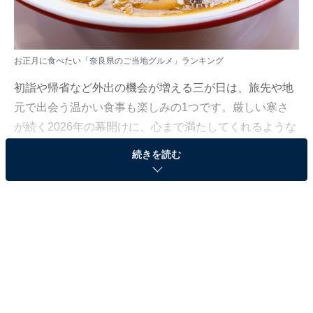
お正月に食べたい「奈良県のご当地グルメ」ランキング
初詣や帰省など外出の機会が増える三が日は、旅先や地
元で出会う温かい食事も楽しみの1つです。厳しい寒さ
が続く2026年の幕開けに、心まで満たしてくれるような
冬の名物料理に改めて注目が集まっています。
続きを読む
All About ニュース編集部では、2025年12月11日の期
間、全国10〜60代の男女250人を対象に、ご当地グルメ
に関するアンケートを実施しました。その中から、お正
月に食べたい「奈良県のご当地グルメ」ランキングの結
果をご紹介します。
＞11位までの全ランキング結果を見る