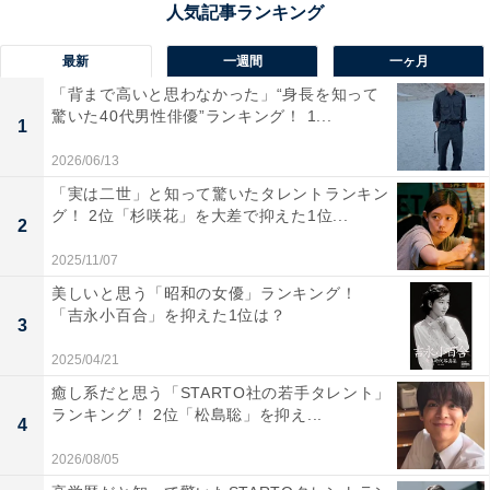
都）、「ラーメンが元々好きで、ご当地ラーメンに興味
があるから」（20代女性／新潟県）、「年越しそばの代
最新
一週間
一ヶ月
わりとして」（30代女性／東京都）といった声が集まり
「背まで高いと思わなかった」“身長を知って
驚いた40代男性俳優”ランキング！ 1...
ました。
1
2026/06/13
「実は二世」と知って驚いたタレントランキン
グ！ 2位「杉咲花」を大差で抑えた1位...
2
2025/11/07
美しいと思う「昭和の女優」ランキング！
「吉永小百合」を抑えた1位は？
3
2025/04/21
癒し系だと思う「STARTO社の若手タレント」
ランキング！ 2位「松島聡」を抑え...
4
2026/08/05