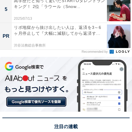
高学歴だと知って驚いたSTARTOタレントラン
キング！ 2位「ラウール（Snow...
1位：柿の葉寿司／87票
5
2025/07/13
1位に輝いたのは、奈良が世界に誇る伝統の味「柿の葉
リボ地獄から抜け出したい人は、返済を3～6
寿司」でした！サバやサケの切り身をのせたひと口サイ
ヶ月停止して『大幅に減額してから返済す...
PR
ズの酢飯を、殺菌効果のある柿の葉で包んだ押し寿司で
渋谷法務総合事務所
す。海のない奈良県で古くから祭礼の日の馳走として受
Recommended by
け継がれてきたこの料理は、まさに「おめでたいハレの
日」にふさわしい逸品。柿の葉の爽やかな香りが染み込
んだお寿司は、日持ちもするためお正月の保存食として
も重宝されます。奈良の悠久の歴史と豊かな知恵が詰ま
った伝統美溢れる味が、堂々の首位に輝きました。
回答者からは「少量でもお腹がいっぱいになり、柿の葉
の香りもいいから」（30代女性／神奈川県）、「酢飯の
さっぱりとした味わいがお正月らしくて好きだから」
注目の連載