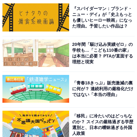
（20代女性／長野県）、「冬は軽く炙って『炙り柿の葉
『スパイダーマン：ブランド・
寿司』として食べるのが最高です」（40代男性／神奈川
ニュー・デイ』が「史上もっと
県）といった声が集まりました。
も優しいヒーロー映画」になっ
た理由。予習したい作品は？
※回答者からのコメントは原文ママです
20年間「駆け込み実績ゼロ」の
学校も…「こども110番の家」
は本当に必要？ PTAが直面する
次ページ
11位までのランキング結果を見る
理想と現実
「青春18きっぷ」販売激減の裏
に何が？ 連続利用の厳格化だけ
ではない「本当の理由」
「移民」に冷たいのはどっちな
のか？ スイスの厳格過ぎる学歴
選別と、日本の曖昧過ぎる外国
人政策