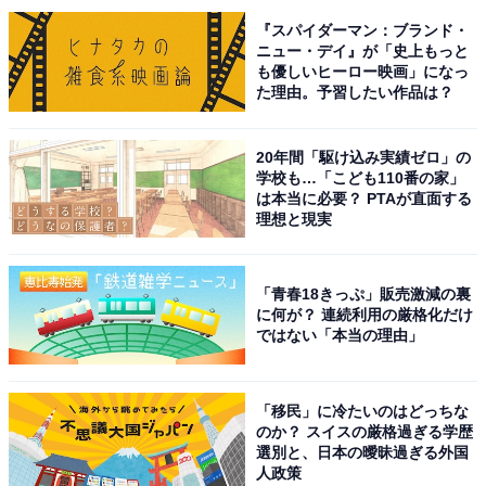
りとして」（30代女性／東京都）、「仕事もなくのんび
『スパイダーマン：ブランド・
りしてる時に和歌山ラーメンのカップラーメンを食べた
ニュー・デイ』が「史上もっと
いです」（20代女性／大阪府）といった声が集まりまし
も優しいヒーロー映画」になっ
た。
た理由。予習したい作品は？
20年間「駆け込み実績ゼロ」の
※回答者からのコメントは原文ママです
学校も…「こども110番の家」
は本当に必要？ PTAが直面する
理想と現実
次ページ
13位までのランキング結果を見る
「青春18きっぷ」販売激減の裏
に何が？ 連続利用の厳格化だけ
ではない「本当の理由」
「移民」に冷たいのはどっちな
のか？ スイスの厳格過ぎる学歴
選別と、日本の曖昧過ぎる外国
人政策