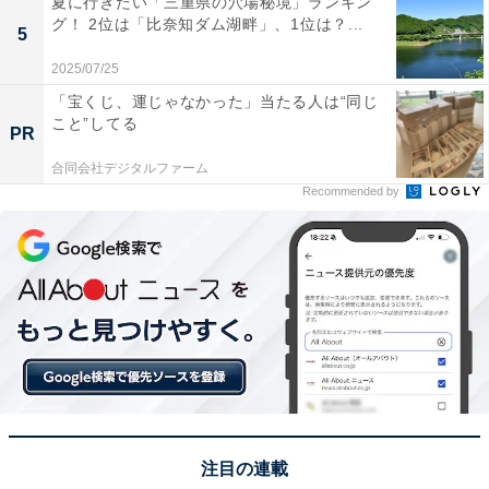
夏に行きたい「三重県の穴場秘境」ランキン
グ！ 2位は「比奈知ダム湖畔」、1位は？...
5
1位：和歌山ラーメン／51票
2025/07/25
「宝くじ、運じゃなかった」当たる人は“同じ
1位に輝いたのは、県内外に熱狂的なファンを持つ「和
こと”してる
PR
歌山ラーメン」でした！醤油をベースに豚骨をじっくり
合同会社デジタルファーム
炊き出した「豚骨醤油」の濃厚なスープと、喉ごしの良
Recommended by
い細麺の組み合わせはまさに至福の味わい。お正月の慌
ただしさが一段落した際や、親戚との団らんの中でサッ
と食べられる満足度の高い一杯として支持されました。
地元では「中華そば」の愛称で親しまれ、新年の始まり
をこの慣れ親しんだ力強い味でスタートさせたいという
願いが、堂々の首位に繋がりました。
回答者からは「さっぱりとした味わいで心地よい気分に
なるため」（30代男性／千葉県）、「年越しそばの代わ
注目の連載