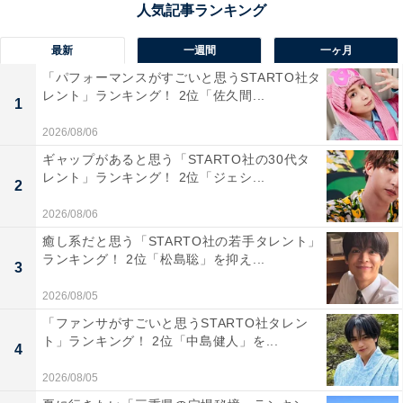
みが広がります」（60代男性／広島県）、「正月は海の
幸が美味しく感じるシーズンであり、鋭気を養えそうな
最新
一週間
一ヶ月
ため」、「お正月の特別感もあり、鍋として家族で楽し
「パフォーマンスがすごいと思うSTARTO社タ
レント」ランキング！ 2位「佐久間...
めるごちそうとして選びました」（20代男性／静岡県）
1
といった声が集まりました。
2026/08/06
ギャップがあると思う「STARTO社の30代タ
レント」ランキング！ 2位「ジェシ...
2
2026/08/06
癒し系だと思う「STARTO社の若手タレント」
ランキング！ 2位「松島聡」を抑え...
3
2026/08/05
「ファンサがすごいと思うSTARTO社タレン
ト」ランキング！ 2位「中島健人」を...
4
2026/08/05