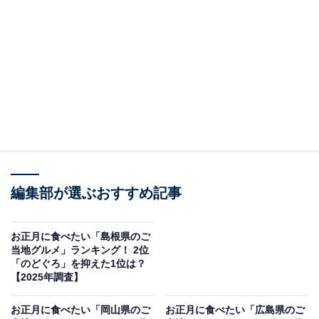
この記事の執筆者：
坂上 恵
All About ニュースの編集者。オールアバウトに入社後、SNSトレン
ドにフォーカスした記事執筆やSEOライティングの経験を経て、の
ちにAll About ニュースチームのメンバーに加入。現在は旅行・カル
...続きを読む
チャー・エンタメなどを中心に企画編集を担当。東京都出身。居酒
屋巡りとスポーツ観戦が生きがい。
調査概要
編集部が選ぶおすすめ記事
調査期間：2025年12月11日
調査方法：インターネット調査
調査対象：全国10〜60代の男女250人
お正月に食べたい「島根県のご
当地グルメ」ランキング！ 2位
「のどぐろ」を抑えた1位は？
※本調査は全国250人を対象に実施したもので、結
【2025年調査】
果は回答者の意見を集計したものであり、全体の意
お正月に食べたい「岡山県のご
お正月に食べたい「広島県のご
見を断定的に示すものではありません