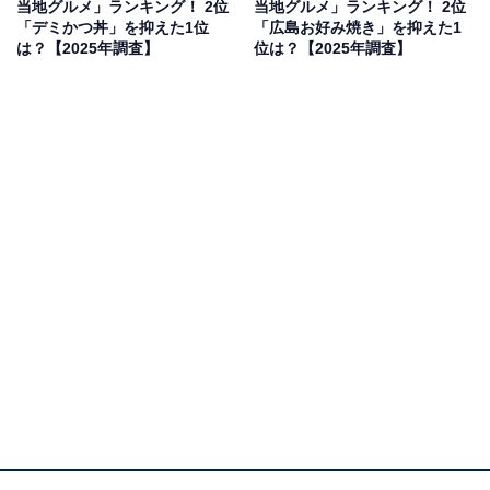
当地グルメ」ランキング！ 2位
当地グルメ」ランキング！ 2位
「デミかつ丼」を抑えた1位
「広島お好み焼き」を抑えた1
は？【2025年調査】
位は？【2025年調査】
2位：クエ鍋／39票
2位にランクインしたのは、冬の紀州を代表する高級魚
「クエ」を贅沢に使った「クエ鍋」です。「一度食べた
ら他の魚は食べられない」と言われるほど濃厚な旨み
と、コラーゲンたっぷりのぷるぷるした食感が特徴。和
歌山県は全国的にも有名なクエの産地であり、お正月と
いうハレの日にふさわしい「憧れのごちそう」として多
くの票を集めました。脂が乗っていながらもしつこくな
い上品な白身は、冷え込む新年の夜に家族で囲む特別な
鍋料理に最適です。
回答者からは「冬の味覚の王様・クエは、お正月のごち
そうにぴったり。脂がのった身はぷりぷりで、上品な旨