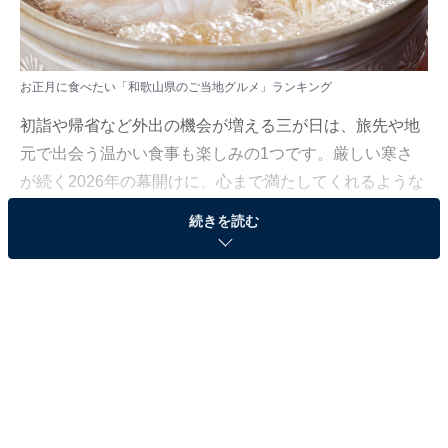
お正月に食べたい「和歌山県のご当地グルメ」ランキング
初詣や帰省など外出の機会が増える三が日は、旅先や地
元で出会う温かい食事も楽しみの1つです。厳しい寒さ
が続く2026年の幕開けに、心まで満たしてくれるような
冬の名物料理に改めて注目が集まっています。
続きを読む
All About ニュース編集部では、2025年12月11日の期
間、全国10〜60代の男女250人を対象に、ご当地グルメ
に関するアンケートを実施しました。その中から、お正
月に食べたい「和歌山県のご当地グルメ」ランキングの
結果をご紹介します。
＞13位までの全ランキング結果を見る