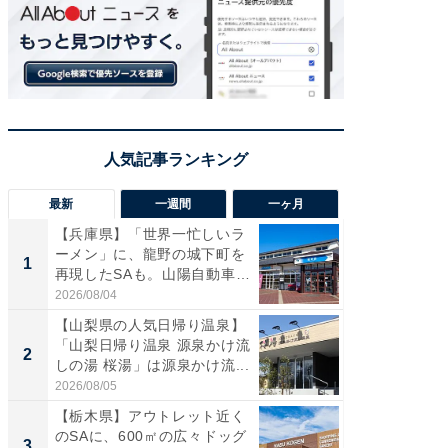
最新
一週間
一ヶ月
【兵庫県】「世界一忙しいラ
「気に
ーメン」に、龍野の城下町を
る〜」3
1
1
再現したSAも。山陽自動車
バー」
道...
好...
2026/08/04
2026/07/3
【山梨県の人気日帰り温泉】
【三重
「山梨日帰り温泉 源泉かけ流
「鈴鹿天
2
2
しの湯 桜湯」は源泉かけ流...
は100
2026/08/05
2026/08/0
【栃木県】アウトレット近く
「ミニオ
のSAに、600㎡の広々ドッグ
ッグ！ 
3
3