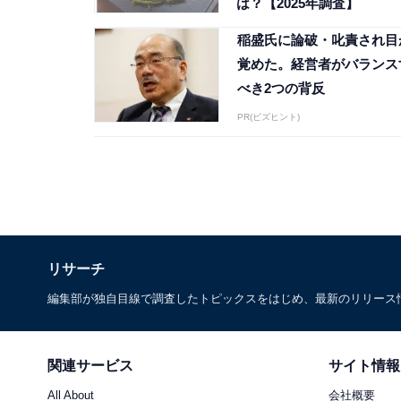
は？【2025年調査】
稲盛氏に論破・叱責され目
覚めた。経営者がバランス
べき2つの背反
PR(ビズヒント)
リサーチ
編集部が独自目線で調査したトピックスをはじめ、最新のリリース
関連サービス
サイト情報
All About
会社概要