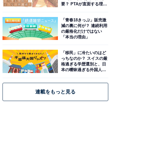
要？ PTAが直面する理想
と現実
「青春18きっぷ」販売激
減の裏に何が？ 連続利用
の厳格化だけではない
「本当の理由」
「移民」に冷たいのはど
っちなのか？ スイスの厳
格過ぎる学歴選別と、日
本の曖昧過ぎる外国人政
策
連載をもっと見る