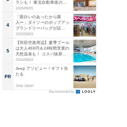
ランも！ 東北自動車道の...
ど、夏限
2026/08/05
2026/08/0
「面白いのあったから購
ステラ
入〜」ダイソーのポップアッ
詰め放題
4
4
プランドリーバッグが話
00円で「
題。“さま...
2026/08/03
2026/08/0
【羽田空港周辺】夏季プール
【埼玉
は大人450円＆24時間営業の
「行田天
5
5
天然温泉も！ コスパ抜群...
は和の
が...
2026/08/04
2026/08/0
Jeep アソビュー！ギフト当
すべて
たる
るその
PR
PR
Jeep Japan
COCO VIL
Recommended by