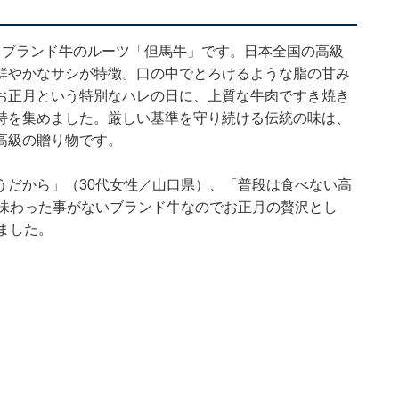
るブランド牛のルーツ「但馬牛」です。日本全国の高級
鮮やかなサシが特徴。口の中でとろけるような脂の甘み
お正月という特別なハレの日に、上質な牛肉ですき焼き
持を集めました。厳しい基準を守り続ける伝統の味は、
高級の贈り物です。
うだから」（30代女性／山口県）、「普段は食べない高
「味わった事がないブランド牛なのでお正月の贅沢とし
ました。