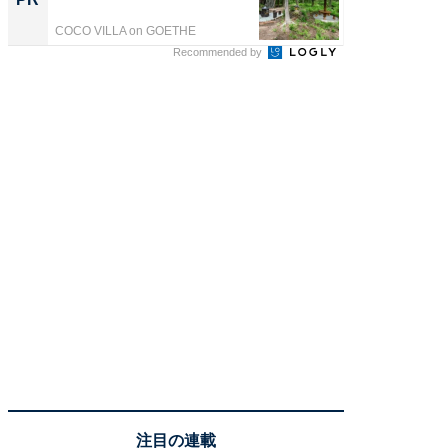
COCO VILLA on GOETHE
COCO VIL
Recommended by
注目の連載