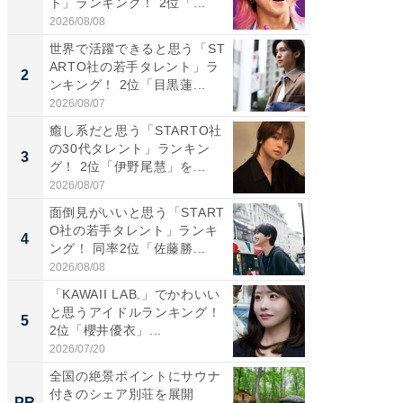
ト」ランキング！ 2位「...
グ！ 2
2026/08/08
2026/08/0
世界で活躍できると思う「ST
癒し系だ
ARTO社の若手タレント」ラ
の30代
2
2
ンキング！ 2位「目黒蓮...
グ！ 2
2026/08/07
2026/08/0
癒し系だと思う「STARTO社
「パフ
の30代タレント」ランキン
思うST
3
3
グ！ 2位「伊野尾慧」を...
ンキング
2026/08/07
2026/08/0
面倒見がいいと思う「START
ギャップ
O社の若手タレント」ランキ
RTO社
4
4
ング！ 同率2位「佐藤勝...
キング！
2026/08/08
2026/08/0
「KAWAII LAB.」でかわいい
世界で活
と思うアイドルランキング！
ARTO
5
5
2位「櫻井優衣」...
ンキング
2026/07/20
2026/08/0
全国の絶景ポイントにサウナ
シェア別荘
付きのシェア別荘を展開
wners
PR
PR