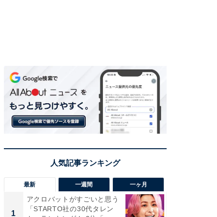
最新
一週間
一ヶ月
アクロバットがすごいと思う
癒し系だ
「STARTO社の30代タレン
の若手
1
1