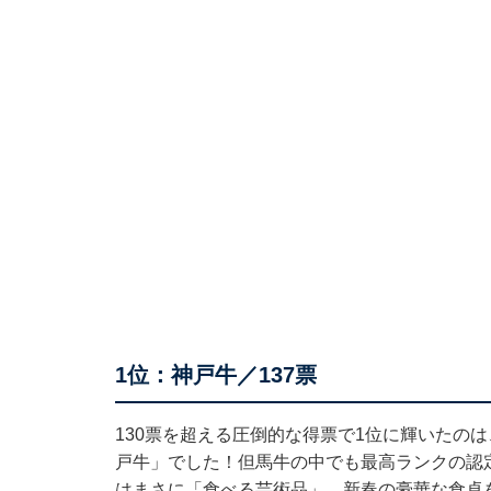
1位：神戸牛／137票
130票を超える圧倒的な得票で1位に輝いたの
戸牛」でした！但馬牛の中でも最高ランクの認
はまさに「食べる芸術品」。新春の豪華な食卓