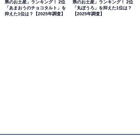
県のお土産」ランキング！ 2位
県のお土産」ランキング！ 2位
「あまおうのチョコタルト」を
「丸ぼうろ」を抑えた1位は？
抑えた1位は？【2025年調査】
【2025年調査】
2位：手さげ半生うどん（さぬき麺業）／55票
2位は、さぬき麺業の「手さげ半生うどん」でした。“う
どん県”として名高い香川において、自宅でも本場のコシ
を楽しめるお土産は鉄板。特に「さぬき麺業」は伝統の
足踏み・熟成にこだわり、専門店のような喉越しを再現
しています。日持ちのする半生タイプは、帰省時の持ち
運びにも便利。金刀比羅宮への参拝や、栗林公園、小豆
島の観光を楽しんだ後、その「コシ」の感動を家族や友
人と分かち合いたいという方に支持されています。手さ
げ型のパッケージも持ちやすく、お土産としての佇まい
も申し分ありません。
回答者からは「香川らしいものを選びたいから」（30代