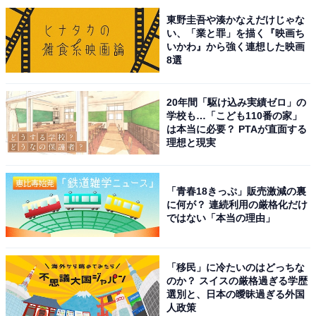
和菓子ながら、ハズレないため。お茶菓子としても最適
東野圭吾や湊かなえだけじゃな
なため」（40代男性／東京都）、「もちもち食感で上品
い、「業と罪」を描く『映画ち
な甘さ、老若男女に喜ばれる一品」（30代女性／秋田
いかわ』から強く連想した映画
県）といった声が集まりました。
8選
20年間「駆け込み実績ゼロ」の
※回答者からのコメントは原文ママです
学校も…「こども110番の家」
は本当に必要？ PTAが直面する
理想と現実
次ページ
10位までのランキング結果を見る
「青春18きっぷ」販売激減の裏
に何が？ 連続利用の厳格化だけ
ではない「本当の理由」
「移民」に冷たいのはどっちな
のか？ スイスの厳格過ぎる学歴
選別と、日本の曖昧過ぎる外国
人政策