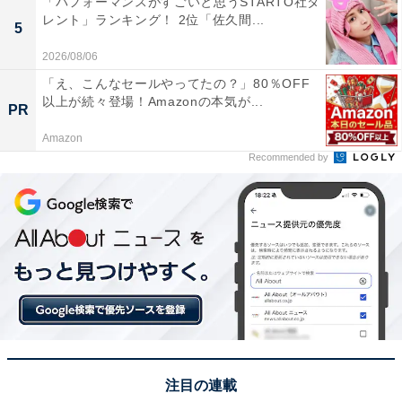
「パフォーマンスがすごいと思うSTARTO社タ
レント」ランキング！ 2位「佐久間...
1位：わらび餅（かねすえ）／59票
5
2026/08/06
1位は、かねすえの「わらび餅」でした。香川の特産品
「え、こんなセールやってたの？」80％OFF
である「和三盆糖」を贅沢に使用し、独自の製法で炊き
以上が続々登場！Amazonの本気が...
PR
上げたわらび餅は、これまでの概念を覆すほどの強い弾
Amazon
力と滑らかさが特徴。たっぷりとまぶされたきな粉と、
Recommended by
別添えの黒蜜が合わさることで、和三盆特有の品のある
甘さがより一層引き立ちます。高松駅やサービスエリ
ア、さらには全国の催事でも大行列ができるほどの人気
を誇り、「香川に行ったら必ず買う」というリピーター
も多数。うどんのイメージが強い香川において、和スイ
ーツの真髄を感じさせる一品として1位に輝きました。
回答者からは「やわらかくて年配の方にも喜ばれそうだ
からです」（40代女性／福井県）、「シンプルで定番の
注目の連載