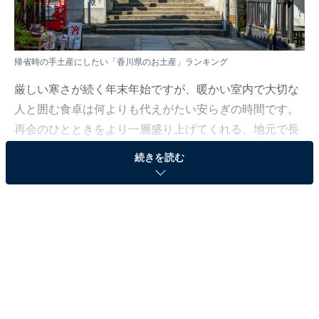
帰省時の手土産にしたい「香川県のお土産」ランキング
厳しい寒さが続く年末年始ですが、暖かい室内で大切な
人と囲む食卓は何よりも代えがたい安らぎの時間です。
再会のひとときをより一層盛り上げてくれる、地元で長
く親しまれているこだわりの品々が揃っています。
続きを読む
All About ニュース編集部では、2025年12月10日の期
間、全国10〜70代の男女250人を対象に、帰省時の手土
産にしたいお土産に関するアンケートを実施しました。
その中から、「香川県のお土産」ランキングの結果をご
紹介します。
＞10位までの全ランキング結果を見る