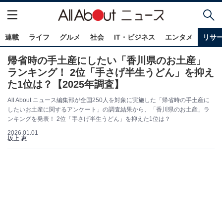
連載
ライフ
グルメ
社会
IT・ビジネス
エンタメ
リサ
帰省時の手土産にしたい「香川県のお土産」
ランキング！ 2位「手さげ半生うどん」を抑え
た1位は？【2025年調査】
All About ニュース編集部が全国250人を対象に実施した「帰省時の手土産に
したいお土産に関するアンケート」の調査結果から、「香川県のお土産」ラ
ンキングを発表！ 2位「手さげ半生うどん」を抑えた1位は？
2026.01.01
坂上 恵