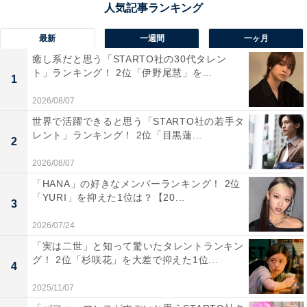
女性／愛知県）、「お土産で購入したことがあり、感動
したから」（20代女性／埼玉県）、「香川名物の本格う
最新
一週間
一ヶ月
どんで家庭でも手軽に楽しめるため」（20代女性／東京
癒し系だと思う「STARTO社の30代タレン
ト」ランキング！ 2位「伊野尾慧」を...
都）といった声が集まりました。
1
2026/08/07
世界で活躍できると思う「STARTO社の若手タ
レント」ランキング！ 2位「目黒蓮...
2
2026/08/07
「HANA」の好きなメンバーランキング！ 2位
「YURI」を抑えた1位は？【20...
3
2026/07/24
「実は二世」と知って驚いたタレントランキン
グ！ 2位「杉咲花」を大差で抑えた1位...
4
2025/11/07