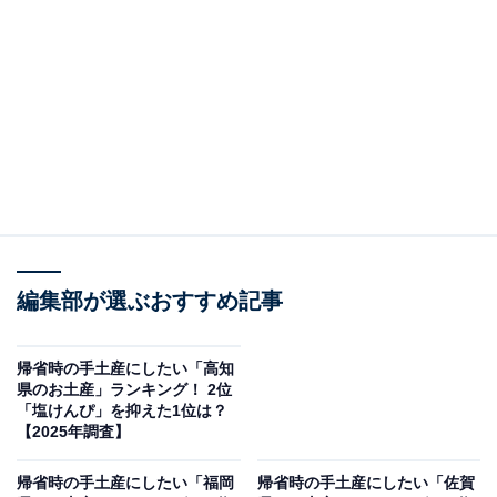
この記事の執筆者：
坂上 恵
All About ニュースの編集者。オールアバウトに入社後、SNSトレン
ドにフォーカスした記事執筆やSEOライティングの経験を経て、の
ちにAll About ニュースチームのメンバーに加入。現在は旅行・カル
...続きを読む
チャー・エンタメなどを中心に企画編集を担当。東京都出身。居酒
屋巡りとスポーツ観戦が生きがい。
調査概要
編集部が選ぶおすすめ記事
調査期間：2025年12月10日
調査方法：インターネット調査
調査対象：全国10〜70代の男女250人
帰省時の手土産にしたい「高知
県のお土産」ランキング！ 2位
「塩けんぴ」を抑えた1位は？
※本調査は全国250人を対象に実施したもので、結
【2025年調査】
果は回答者の意見を集計したものであり、全体の意
帰省時の手土産にしたい「福岡
帰省時の手土産にしたい「佐賀
見を断定的に示すものではありません