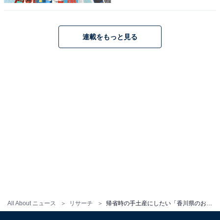
連載をもっと見る
こちらもおすすめ
帰省時の手土産にしたい「愛媛県のお土産」ラ
ンキング！ 2位「宇和島じゃこ天」を抑えた1位
は？【2025年調査】
All About ニュース
リサーチ
帰省時の手土産にしたい「香川県のお土産」ランキング！ 2位「手さげ半生うどん」を抑えた1位は？【2025年調査】
1
2