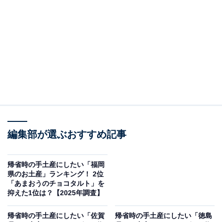
この記事の執筆者：
坂上 恵
All About ニュースの編集者。オールアバウトに入社後、SNSトレン
ドにフォーカスした記事執筆やSEOライティングの経験を経て、の
ちにAll About ニュースチームのメンバーに加入。現在は旅行・カル
...続きを読む
チャー・エンタメなどを中心に企画編集を担当。東京都出身。居酒
屋巡りとスポーツ観戦が生きがい。
調査概要
編集部が選ぶおすすめ記事
調査期間：2025年12月10日
調査方法：インターネット調査
調査対象：全国10〜70代の男女250人
帰省時の手土産にしたい「福岡
県のお土産」ランキング！ 2位
「あまおうのチョコタルト」を
※本調査は全国250人を対象に実施したもので、結
抑えた1位は？【2025年調査】
果は回答者の意見を集計したものであり、全体の意
帰省時の手土産にしたい「佐賀
帰省時の手土産にしたい「徳島
見を断定的に示すものではありません