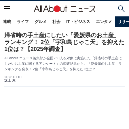
連載
ライフ
グルメ
社会
IT・ビジネス
エンタメ
リサ
帰省時の手土産にしたい「愛媛県のお土産」
ランキング！ 2位「宇和島じゃこ天」を抑えた
1位は？【2025年調査】
All About ニュース編集部が全国250人を対象に実施した「帰省時の手土産に
したいお土産に関するアンケート」の調査結果から、「愛媛県のお土産」ラ
ンキングを発表！ 2位「宇和島じゃこ天」を抑えた1位は？
2026.01.01
坂上 恵