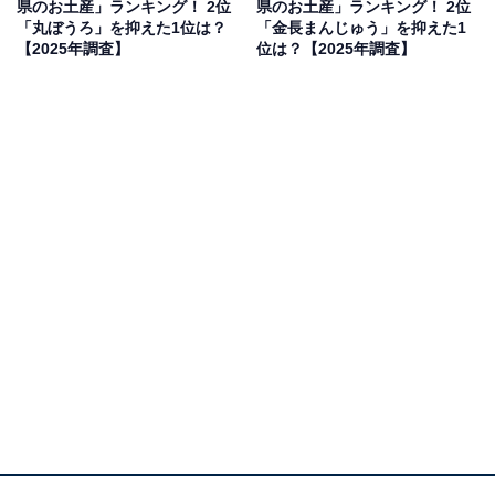
県のお土産」ランキング！ 2位
県のお土産」ランキング！ 2位
「丸ぼうろ」を抑えた1位は？
「金長まんじゅう」を抑えた1
【2025年調査】
位は？【2025年調査】
2位：宇和島じゃこ天（安岡蒲鉾）／33票
2位は、安岡蒲鉾の「宇和島じゃこ天」でした。愛媛県
は瀬戸内海と宇和海に面し、豊かな漁場に恵まれていま
す。宇和島名物のじゃこ天は、近海で獲れた小魚を骨ご
とすり身にして揚げた、カルシウムたっぷりの名産品。
安岡蒲鉾のじゃこ天は、魚本来の旨味が凝縮されてお
り、軽く炙ると香ばしさが引き立ち、酒の肴や食卓の一
品として最高のご馳走になります。道後温泉での湯上が
りや、松山城観光のお供としても親しまれる「愛媛の
味」は、甘いものが苦手な方への手土産としても非常に
喜ばれる一品です。
回答者からは「愛媛を代表する郷土料理です。温めて食