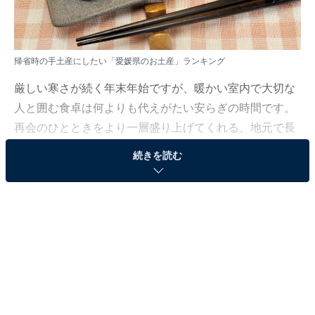
帰省時の手土産にしたい「愛媛県のお土産」ランキング
厳しい寒さが続く年末年始ですが、暖かい室内で大切な
人と囲む食卓は何よりも代えがたい安らぎの時間です。
再会のひとときをより一層盛り上げてくれる、地元で長
く親しまれているこだわりの品々が揃っています。
続きを読む
All About ニュース編集部では、2025年12月10日の期
間、全国10〜70代の男女250人を対象に、帰省時の手土
産にしたいお土産に関するアンケートを実施しました。
その中から、「愛媛県のお土産」ランキングの結果をご
紹介します。
＞12位までの全ランキング結果を見る