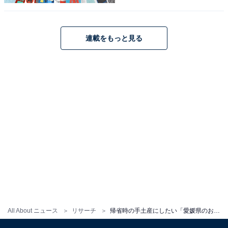
連載をもっと見る
こちらもおすすめ
帰省時の手土産にしたい「高知県のお土産」ラ
ンキング！ 2位「塩けんぴ」を抑えた1位は？
【2025年調査】
All About ニュース
リサーチ
帰省時の手土産にしたい「愛媛県のお土産」ランキング！ 2位「宇和島じゃこ天」を抑えた1位は？【2025年調査】