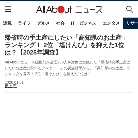
連載
ライフ
グルメ
社会
IT・ビジネス
エンタメ
リサ
帰省時の手土産にしたい「高知県のお土産」
ランキング！ 2位「塩けんぴ」を抑えた1位
は？【2025年調査】
All About ニュース編集部が全国250人を対象に実施した「帰省時の手土産に
したいお土産に関するアンケート」の調査結果から、「高知県のお土産」ラ
ンキングを発表！ 2位「塩けんぴ」を抑えた1位は？
2026.01.01
坂上 恵