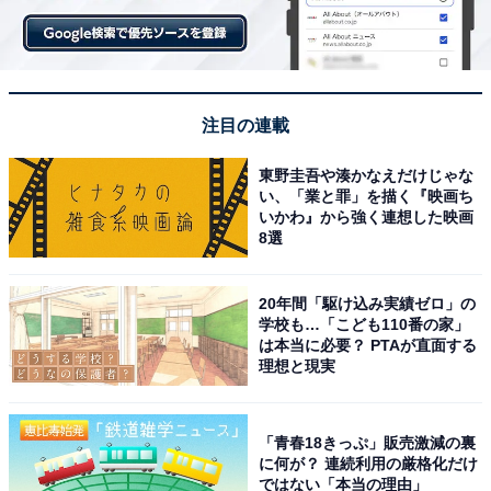
注目の連載
東野圭吾や湊かなえだけじゃな
い、「業と罪」を描く『映画ち
いかわ』から強く連想した映画
8選
20年間「駆け込み実績ゼロ」の
学校も…「こども110番の家」
は本当に必要？ PTAが直面する
理想と現実
「青春18きっぷ」販売激減の裏
に何が？ 連続利用の厳格化だけ
ではない「本当の理由」