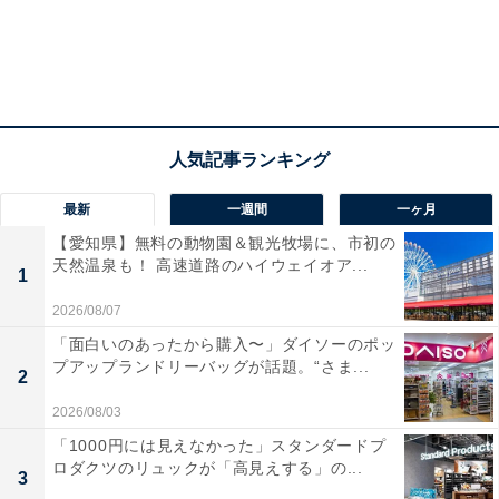
最新
一週間
一ヶ月
【愛知県】無料の動物園＆観光牧場に、市初の
天然温泉も！ 高速道路のハイウェイオア...
1
2026/08/07
「面白いのあったから購入〜」ダイソーのポッ
プアップランドリーバッグが話題。“さま...
2
2026/08/03
「1000円には見えなかった」スタンダードプ
ロダクツのリュックが「高見えする」の...
3