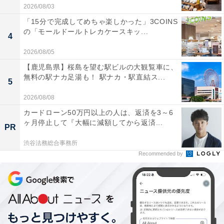
2026/08/03
「15分で完成してめちゃ楽しかった」3COINS
の「モールドールトレカケースキッ...
4
2026/08/05
【鹿児島県】桜島を望む駅ビルの大観覧車に、
無料の駅ナカ足湯も！ 駅ナカ・駅直結ス...
5
2026/08/08
カードローン50万円以上の人は、返済を3～6
ヶ月停止して『大幅に減額してから返済...
PR
渋谷法務総合事務所
Recommended by