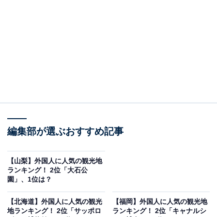
調査対象：訪日ラボが選出した奈良県の観光スポッ
ト（計2,506件）のGoogleマップ口コミ
有効口コミ数：3,530件（うち外国語口コミ数：905
件）
調査方法：「口コミコム（インバウンドオプショ
ン）」を利用した独自分析
第2位：東大寺
編集部が選ぶおすすめ記事
2位は「東大寺」でした。奈良時代に創建された代表的
な寺院で、世界文化遺産にも登録されています。
【山梨】外国人に人気の観光地
ランキング！ 2位「大石公
園」、1位は？
世界最大級の木造建築物である大仏殿と、その中に鎮座
する巨大な仏像は圧倒的な存在感を放ちます。日本の歴
【北海道】外国人に人気の観光
【福岡】外国人に人気の観光地
史と文化を象徴する場所として知名度が高く、多くの旅
地ランキング！ 2位「サッポロ
ランキング！ 2位「キャナルシ