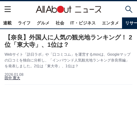
連載
ライフ
グルメ
社会
IT・ビジネス
エンタメ
リサ
【奈良】外国人に人気の観光地ランキング！ 2
位「東大寺」、1位は？
Webサイト「訪日ラボ」や「口コミコム」を運営するmovは、Googleマップ
の口コミを独自に分析し、「インバウンド人気観光地ランキング奈良県編」
を発表しました。2位は「東大寺」、1位は？
2026.01.08
田中 寛大