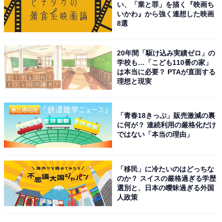
い、「業と罪」を描く『映画ち
いかわ』から強く連想した映画
8選
1
2
20年間「駆け込み実績ゼロ」の
学校も…「こども110番の家」
は本当に必要？ PTAが直面する
理想と現実
「青春18きっぷ」販売激減の裏
に何が？ 連続利用の厳格化だけ
ではない「本当の理由」
「移民」に冷たいのはどっちな
のか？ スイスの厳格過ぎる学歴
選別と、日本の曖昧過ぎる外国
人政策