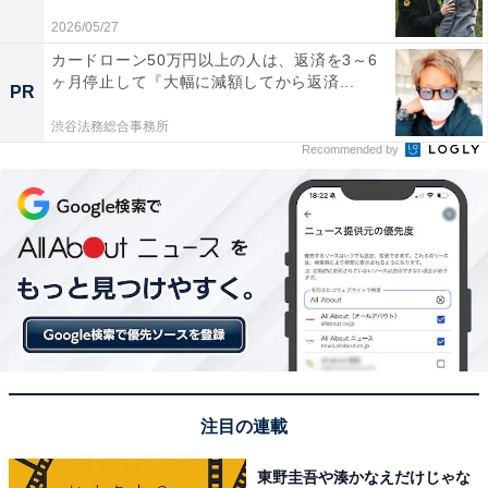
2026/05/27
カードローン50万円以上の人は、返済を3～6
ヶ月停止して『大幅に減額してから返済...
PR
渋谷法務総合事務所
Recommended by
こちらもおすすめ
【山形】外国人に人気の観光地ランキング！ 2
位「蔵王の樹氷」、1位は？
注目の連載
東野圭吾や湊かなえだけじゃな