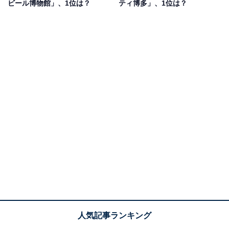
ビール博物館」、1位は？
ティ博多」、1位は？
行者が日本の伝統建築や仏教美術を鑑賞するために訪れ
ています。
第1位：奈良公園