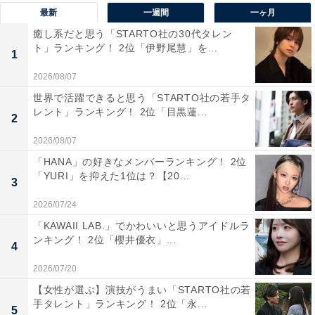
1位は「奈良公園」でした。市街地に隣接する広大な公
最新
一週間
一ヶ月
園で、国の天然記念物に指定されている野生のシカが生
癒し系だと思う「STARTO社の30代タレン
ト」ランキング！ 2位「伊野尾慧」を...
息していることで有名です。
1
2026/08/07
園内には歴史的な寺社仏閣が点在しており、雄大な自然
世界で活躍できると思う「STARTO社の若手タ
と歴史が調和した景観を楽しむことができます。特に、
レント」ランキング！ 2位「目黒蓮...
2
貴重な歴史的建造物と野生のシカが共存する風景は珍し
2026/08/07
く、写真撮影スポットとしても海外からの観光客に注目
「HANA」の好きなメンバーランキング！ 2位
されています。
「YURI」を抑えた1位は？【20...
3
2026/07/24
10位までの全ランキング結果を見
次ページ
「KAWAII LAB.」でかわいいと思うアイドルラ
る
ンキング！ 2位「櫻井優衣」...
4
2026/07/20
【女性が選ぶ】演技がうまい「STARTO社の若
手タレント」ランキング！ 2位「永...
5