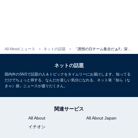
All About ニュース
ネットの話題
「誘拐の日チーム集合だぁ!!」深澤辰哉、共演者ショットに反響「語尾可愛すぎだろ」「関係が続いていて素敵」
ネットの話題
国内外のSNSで話題の人＆トピックをタイムリーにお届けします。知ってる
だけでちょっと得する、なんだか楽しい気分になれる、ネット発「知ら（な
きゃ）損」ニュースが盛りだくさん。
関連サービス
All About
All About Japan
イチオシ