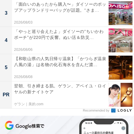
「面白いのあったから購入〜」ダイソーのポッ
プアップランドリーバッグが話題。“さま...
3
2026/08/03
「やっと巡り会えたよ」ダイソーの“ちいかわ
ポーチ”が220円で反響。ぬい活＆防災...
4
2026/08/06
【和歌山県の人気日帰り温泉】「かつらぎ温泉
八風の湯」は名物の化石海水を含んだ濃...
5
2026/08/08
翌朝、引き締まる肌。ゲラン、アベイユ・ロイ
ヤルの新ナイトケア
PR
ゲラン｜美的.com
Recommended by