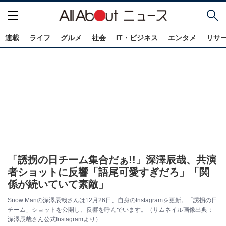
連載
ライフ
グルメ
社会
IT・ビジネス
エンタメ
リサ
「誘拐の日チーム集合だぁ!!」深澤辰哉、共演
者ショットに反響「語尾可愛すぎだろ」「関
係が続いていて素敵」
Snow Manの深澤辰哉さんは12月26日、自身のInstagramを更新。「誘拐の日
チーム」ショットを公開し、反響を呼んでいます。（サムネイル画像出典：
深澤辰哉さん公式Instagramより）