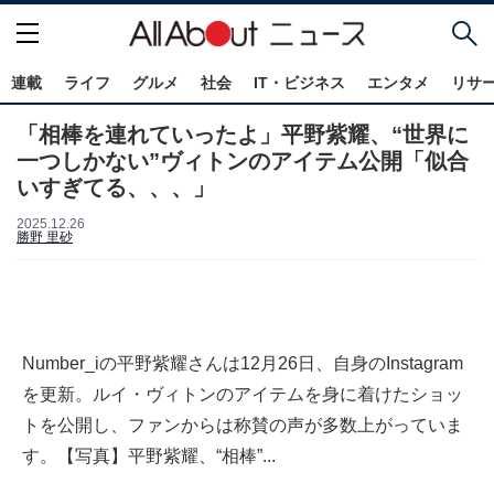
連載
ライフ
グルメ
社会
IT・ビジネス
エンタメ
リサ
「相棒を連れていったよ」平野紫耀、“世界に
一つしかない”ヴィトンのアイテム公開「似合
いすぎてる、、、」
2025.12.26
勝野 里砂
Number_iの平野紫耀さんは12月26日、自身のInstagram
を更新。ルイ・ヴィトンのアイテムを身に着けたショッ
トを公開し、ファンからは称賛の声が多数上がっていま
す。【写真】平野紫耀、“相棒”...