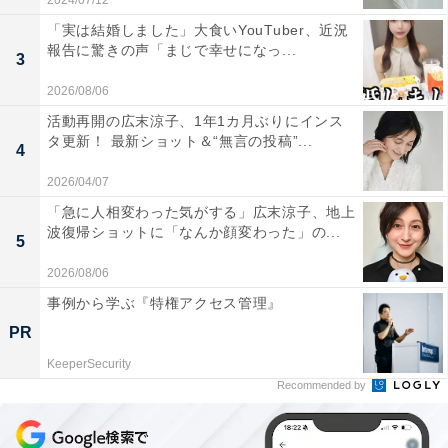
2024/07/12
「実は結婚しました」大食いYouTuber、近況
報告に驚きの声「まじで幸せになっ...
3
2026/08/06
活動再開の広末涼子、1年1カ月ぶりにインス
タ更新！ 最新ショット＆“無言の投稿”...
4
2026/04/07
「急に人相変わった気がする」広末涼子、地上
波復帰ショットに「なんか顔変わった」の...
5
2026/08/06
事例から学ぶ『特権アクセス管理』
PR
KeeperSecurity
Recommended by