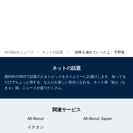
All About ニュース
ネットの話題
「相棒を連れていったよ」平野紫耀、“世界に一つしかない”ヴィトンのアイテム公開「似合いすぎてる、、、」
ネットの話題
国内外のSNSで話題の人＆トピックをタイムリーにお届けします。知ってる
だけでちょっと得する、なんだか楽しい気分になれる、ネット発「知ら（な
きゃ）損」ニュースが盛りだくさん。
関連サービス
All About
All About Japan
イチオシ