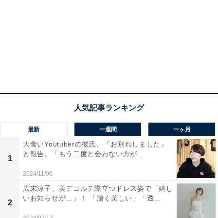
最新
一週間
一ヶ月
大食いYoutuberの彼氏、『お別れしました』
と報告。「もう二度と会わない方が...
1
2024/11/06
広末涼子、美デコルテ際立つドレス姿で「嬉し
いお知らせが…」！ 「凄く美しい」「透...
2