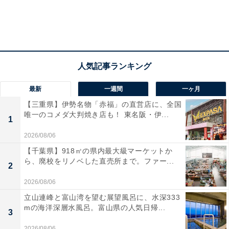
最新
一週間
一ヶ月
【三重県】伊勢名物「赤福」の直営店に、全国
唯一のコメダ大判焼き店も！ 東名阪・伊...
1
2026/08/06
【千葉県】918㎡の県内最大級マーケットか
ら、廃校をリノベした直売所まで。ファー...
2
2026/08/06
立山連峰と富山湾を望む展望風呂に、水深333
mの海洋深層水風呂。富山県の人気日帰...
3
2026/08/06