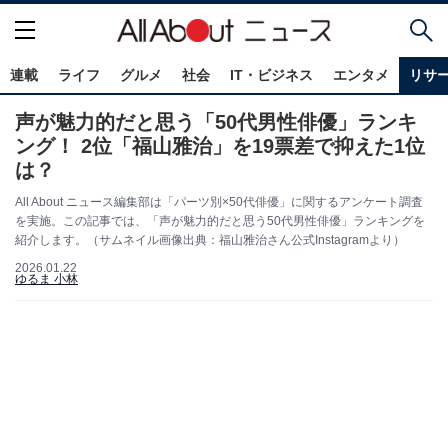
連載
ライフ
グルメ
社会
IT・ビジネス
エンタメ
リサ
声が魅力的だと思う「50代男性俳優」ランキ
ング！ 2位「福山雅治」を19票差で抑えた1位
は？
All About ニュース編集部は「パーツ別×50代俳優」に関するアンケート調査
を実施。この記事では、「声が魅力的だと思う50代男性俳優」ランキングを
紹介します。（サムネイル画像出典：福山雅治さん公式Instagramより）
2026.01.22
ゆるま 小林