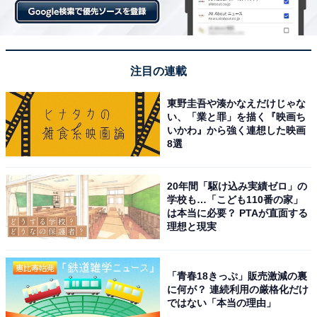
注目の連載
東野圭吾や湊かなえだけじゃな
い、「業と罪」を描く『映画ち
いかわ』から強く連想した映画
8選
20年間「駆け込み実績ゼロ」の
学校も…「こども110番の家」
は本当に必要？ PTAが直面する
理想と現実
「青春18きっぷ」販売激減の裏
に何が？ 連続利用の厳格化だけ
ではない「本当の理由」