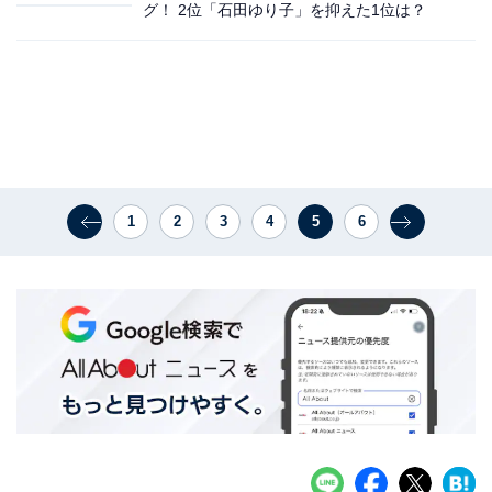
グ！ 2位「石田ゆり子」を抑えた1位は？
1
2
3
4
5
6