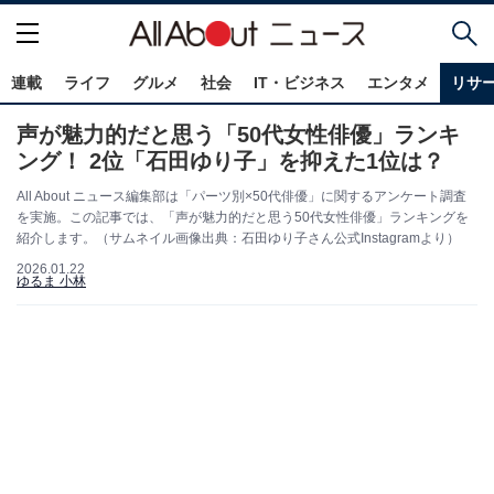
連載
ライフ
グルメ
社会
IT・ビジネス
エンタメ
リサ
声が魅力的だと思う「50代女性俳優」ランキ
ング！ 2位「石田ゆり子」を抑えた1位は？
All About ニュース編集部は「パーツ別×50代俳優」に関するアンケート調査
を実施。この記事では、「声が魅力的だと思う50代女性俳優」ランキングを
紹介します。（サムネイル画像出典：石田ゆり子さん公式Instagramより）
2026.01.22
ゆるま 小林