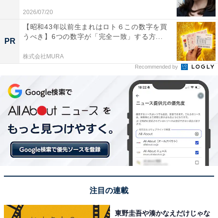
2026/07/20
【昭和43年以前生まれはロト６この数字を買
うべき】6つの数字が「完全一致」する方...
PR
株式会社MURA
View this post on Instagram
Recommended by
1位には天海祐希さんが選ばれました。天海さんは、
注目の連載
1987年に宝塚歌劇団に入団。史上最年少の25歳で月組ト
東野圭吾や湊かなえだけじゃな
ップスターに就任するなど、エースとして大活躍しま