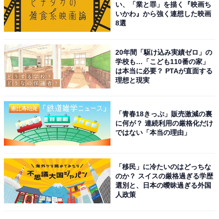
い、「業と罪」を描く『映画ち
す。退団後は俳優として活動し、現在まで多くのドラマ
いかわ』から強く連想した映画
8選
や映画に出演して国民的な人気がある俳優です。
聞き取りやすく魅力的な声を持ち、アニメ映画『崖の上
20年間「駆け込み実績ゼロ」の
学校も…「こども110番の家」
のポニョ』、『メアリと魔女の花』の声優や、洋画の吹
は本当に必要？ PTAが直面する
き替えなども担当。舞台でも大活躍し、パワフルな
理想と現実
「声」で多くの作品を演じています。
「青春18きっぷ」販売激減の裏
回答者からは、「元宝塚だったこともあるのか、低い声
に何が？ 連続利用の厳格化だけ
ではない「本当の理由」
から高い声まで力強く美しい」（20代女性／北海道）、
「低めの声が印象的で、安心感と知性を感じる」（60代
女性／愛知県）、「舞台仕込みの発声とリズム感が有る
「移民」に冷たいのはどっちな
声が魅力的だから」（50代男性／広島県）などの意見が
のか？ スイスの厳格過ぎる学歴
選別と、日本の曖昧過ぎる外国
寄せられました。
人政策