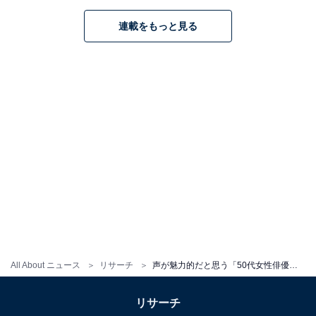
連載をもっと見る
天海祐希さんに関する商品をAmazonで見る
※回答者コメントは原文ママです
この記事の執筆者：
ゆるま 小林
元テレビ局スタッフ
長年に渡ってテレビ局でバラエティー番組、情報番組などを制作。
その後、フリーランスの編集・ライターに転身。芸能情報に精通
し、週刊誌、ネットニュースでテレビや芸能人に関するコラムなど
...続きを読む
を執筆。編集プロダクション「ゆるま」を立ち上げる。
All About ニュース
リサーチ
声が魅力的だと思う「50代女性俳優」ランキング！ 2位「石田ゆり子」を抑えた1位は？
10位までの全ランキング結果を見
次ページ
る
リサーチ