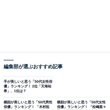
2位は石田ゆり子さんでした。石田さんは、1987年に芸
編集部が選ぶおすすめ記事
能活動をスタートし、ドラマ『海の群星』（NHK総合）
で俳優デビュー。これまで数多くのドラマや映画に出演
し、名バイプレーヤーとして人気です。
手が美しいと思う「50代女性俳
優」ランキング！ 2位「天海祐
希」、1位は？
美しい声に定評がある俳優として知られ、数多くの番組
でナレーションを務め、さらに音楽活動も実施。アニメ
横顔が美しいと思う「50代男性
横顔が美しいと思う「50代女性
俳優」ランキング！ 「木村拓
俳優」ランキング！ 「松嶋菜々
映画『平成狸合戦ぽんぽこ』、『もののけ姫』で声優を