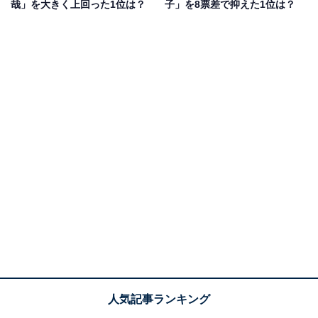
哉」を大きく上回った1位は？
子」を8票差で抑えた1位は？
担当するなど、声でファンを魅了しています。
回答者からは、「女性らしくやわらかさと温かみのある
お声だから」（30代女性／東京都）、「『もののけ姫』
の役の声がとても印象的だったから」（50代男性／埼玉
県）、「透明感があって心地がいい声で素敵です」（50
代女性／広島県）などの意見が寄せられました。
石田ゆり子さんに関する商品をAmazonで見る