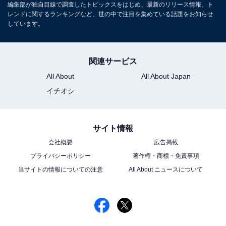
編集部が独自目線で調査したトピックスをはじめ、最新のリリース情報、ト
レンドに関するランキングなど、世の中で注目を集めている話題をお知らせ
しています。
関連サービス
All About
All About Japan
イチオシ
サイト情報
会社概要
広告掲載
プライバシーポリシー
著作権・商標・免責事項
当サイトの情報についての注意
All About ニュースについて
こちらもおすすめ
手が美しいと思う「50代男性俳優」ランキン
グ！ 2位「竹野内豊」を抑えた1位は？