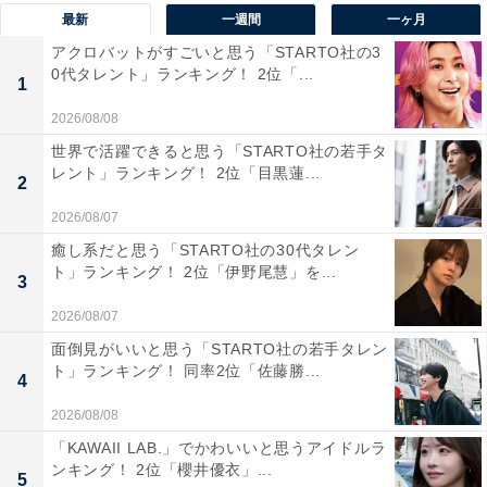
最新
一週間
一ヶ月
アクロバットがすごいと思う「STARTO社の3
0代タレント」ランキング！ 2位「...
1
2026/08/08
世界で活躍できると思う「STARTO社の若手タ
レント」ランキング！ 2位「目黒蓮...
2
2026/08/07
癒し系だと思う「STARTO社の30代タレン
ト」ランキング！ 2位「伊野尾慧」を...
1位：天海祐希／61票
3
2026/08/07
面倒見がいいと思う「STARTO社の若手タレン
ト」ランキング！ 同率2位「佐藤勝...
4
2026/08/08
「KAWAII LAB.」でかわいいと思うアイドルラ
ンキング！ 2位「櫻井優衣」...
5