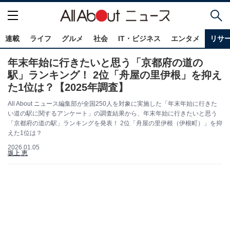
連載
ライフ
グルメ
社会
IT・ビジネス
エンタメ
リサ
年末年始に行きたいと思う「京都府の道の
駅」ランキング！ 2位「舟屋の里伊根」を抑え
た1位は？【2025年調査】
All About ニュース編集部が全国250人を対象に実施した「年末年始に行きた
い道の駅に関するアンケート」の調査結果から、年末年始に行きたいと思う
「京都府の道の駅」ランキングを発表！ 2位「舟屋の里伊根（伊根町）」を抑
えた1位は？
2026.01.05
坂上 恵