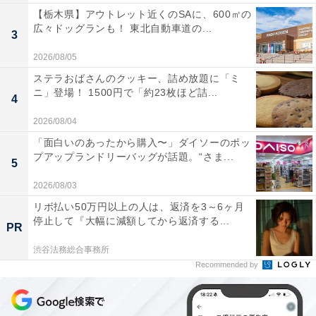
【栃木県】アウトレット近くのSAに、600㎡の
広々ドッグランも！ 東北自動車道の...
3
2026/08/05
ステラおばさんのクッキー、詰め放題に「ミ
ニ」登場！ 1500円で「約23枚ほど詰...
4
2026/08/04
「面白いのあったから購入〜」ダイソーのポッ
プアップランドリーバッグが話題。“さま...
5
2026/08/03
リボ払い50万円以上の人は、返済を3～6ヶ月
停止して『大幅に減額してから返済する...
PR
渋谷法務総合事務所
Recommended by