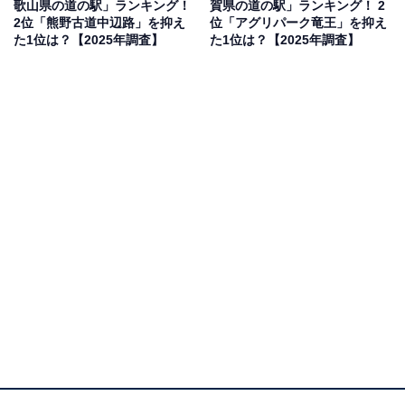
歌山県の道の駅」ランキング！
賀県の道の駅」ランキング！ 2
果は回答者の意見を集計したものであり、全体の意
2位「熊野古道中辺路」を抑え
位「アグリパーク竜王」を抑え
見を断定的に示すものではありません
た1位は？【2025年調査】
た1位は？【2025年調査】
2位：舟屋の里伊根（与謝郡伊根町）／48票
重要伝統的建造物群保存地区「伊根の舟屋」を一望でき
る高台にある道の駅です。年末年始は、日本海の荒波と
雪化粧をした舟屋の情緒ある風景を楽しむことができま
す。館内のレストランでは、冬の味覚の王者である寒ブ
リなど、伊根湾で獲れたばかりの新鮮な地魚を堪能でき
るのが最大の魅力。静かな漁師町の冬景色の中で、ぜい
たくな食と風景の両方を味わいたい層から高い支持を得
ました。
※店舗によっては、年末年始休館日となっています。お