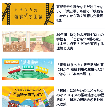
東野圭吾や湊かなえだけじゃな
い、「業と罪」を描く『映画ち
回答者からは「寒ブリやサバ、カニがお値打ちに買える
いかわ』から強く連想した映画
施設だと思います」（30代女性／愛知県）、「新鮮な魚
8選
や地元の海産物が楽しめる点に魅力を感じたから」（30
代男性／富山県）、「獲れたての新鮮な魚介類が揃って
20年間「駆け込み実績ゼロ」の
いて、冬の味覚を堪能できるので行きたいです」（50代
学校も…「こども110番の家」
は本当に必要？ PTAが直面する
女性／広島県）といった声が集まりました。
理想と現実
※回答者からのコメントは原文ママです
「青春18きっぷ」販売激減の裏
に何が？ 連続利用の厳格化だけ
ではない「本当の理由」
次ページ
10位までのランキング結果を見る
「移民」に冷たいのはどっちな
のか？ スイスの厳格過ぎる学歴
選別と、日本の曖昧過ぎる外国
人政策