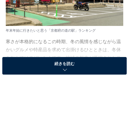
年末年始に行きたいと思う「京都府の道の駅」ランキング
寒さが本格的になるこの時期、冬の風情を感じながら温
かいグルメや特産品を求めて出掛けるひとときは、冬休
みならではのぜいたくです。地域の魅力が凝縮されたス
続きを読む
ポットを巡ることで、心もおなかも満たされる特別な連
休を過ごせるはずです。
All About ニュース編集部では、2025年12月17日、全国
20〜60代の男女250人を対象に、「年末年始に行きたい
道の駅に関するアンケート」を実施しました。その中か
ら、年末年始に行きたいと思う「京都府の道の駅」ラン
キングの結果をご紹介します。