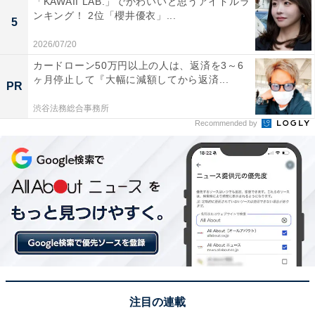
「KAWAII LAB.」でかわいいと思うアイドルラ
ンキング！ 2位「櫻井優衣」...
5
2026/07/20
カードローン50万円以上の人は、返済を3～6
ヶ月停止して『大幅に減額してから返済...
PR
渋谷法務総合事務所
Recommended by
1位：舞鶴港とれとれセンター（舞鶴市）／59票
日本海側最大級の海鮮市場を併設する「舞鶴港とれとれ
センター」が1位に輝きました。年末年始は正月用のカ
ニや新巻鮭、カマボコなどを求める人々で熱気に包まれ
ます。市場で買った魚介をその場で焼いて食べられるス
タイルも大人気。冬の京都・丹後観光の拠点として、ま
た「冬のおいしいものを食べ尽くしたい」というニーズ
を完璧に満たしてくれるスポットとして、圧倒的な存在
注目の連載
感を放っています。