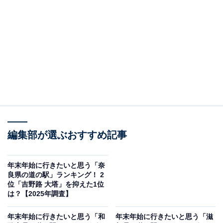
＞10位までの全ランキング結果を見る
この記事の執筆者：
坂上 恵
All About ニュースの編集者。オールアバウトに入社後、SNSトレン
ドにフォーカスした記事執筆やSEOライティングの経験を経て、の
ちにAll About ニュースチームのメンバーに加入。現在は旅行・カル
...続きを読む
チャー・エンタメなどを中心に企画編集を担当。東京都出身。居酒
屋巡りとスポーツ観戦が生きがい。
編集部が選ぶおすすめ記事
調査概要
調調査期間：2025年12月17日
年末年始に行きたいと思う「奈
調査方法：インターネット調査
良県の道の駅」ランキング！ 2
位「吉野路 大塔」を抑えた1位
調査対象：全国20〜60代の男女250人
は？【2025年調査】
※本調査は全国250人を対象に実施したもので、結
年末年始に行きたいと思う「和
年末年始に行きたいと思う「滋