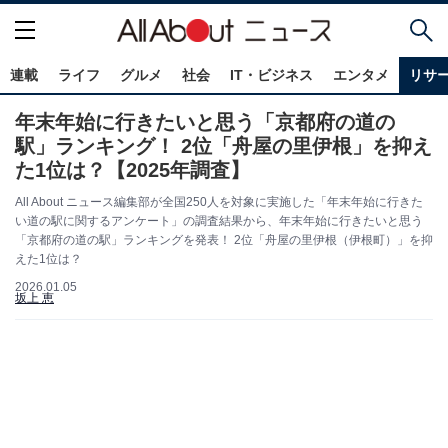
連載
ライフ
グルメ
社会
IT・ビジネス
エンタメ
リサ
年末年始に行きたいと思う「京都府の道の
駅」ランキング！ 2位「舟屋の里伊根」を抑え
た1位は？【2025年調査】
All About ニュース編集部が全国250人を対象に実施した「年末年始に行きた
い道の駅に関するアンケート」の調査結果から、年末年始に行きたいと思う
「京都府の道の駅」ランキングを発表！ 2位「舟屋の里伊根（伊根町）」を抑
えた1位は？
2026.01.05
坂上 恵