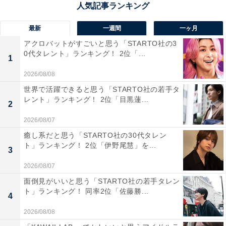
出かけの際は、ご注意ください。
最新
一週間
一ヶ月
回答者からは「雪化粧の舟屋景色が幻想的で、年末年始
アクロバットがすごいと思う「STARTO社の3
に特別感があるから」（20代女性／東京都）、「日本な
0代タレント」ランキング！ 2位「...
1
らではの景観として有名で、年末年始に静かな雰囲気の
2026/08/08
中で非日常を味わえるから」（20代女性／大阪府）、
世界で活躍できると思う「STARTO社の若手タ
「海辺に並ぶ舟屋の景観が美しく、冬の澄んだ空気の中
レント」ランキング！ 2位「目黒蓮...
2
で眺めると格別。年末年始に家族でゆったり散策し、地
2026/08/07
元の海鮮料理も楽しめるから」（40代男性／北海道）と
いった声が集まりました。
癒し系だと思う「STARTO社の30代タレン
ト」ランキング！ 2位「伊野尾慧」を...
3
2026/08/07
面倒見がいいと思う「STARTO社の若手タレン
ト」ランキング！ 同率2位「佐藤勝...
4
2026/08/08