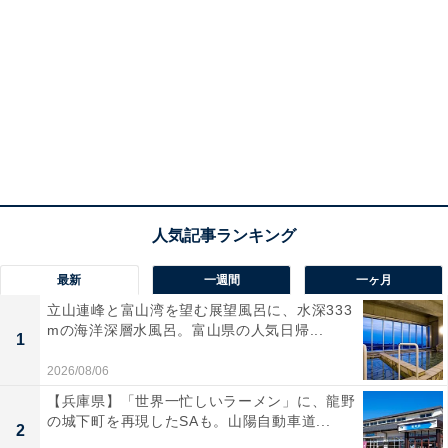
最新
一週間
一ヶ月
立山連峰と富山湾を望む展望風呂に、水深333
mの海洋深層水風呂。富山県の人気日帰...
1
2026/08/06
【兵庫県】「世界一忙しいラーメン」に、龍野
の城下町を再現したSAも。山陽自動車道...
2