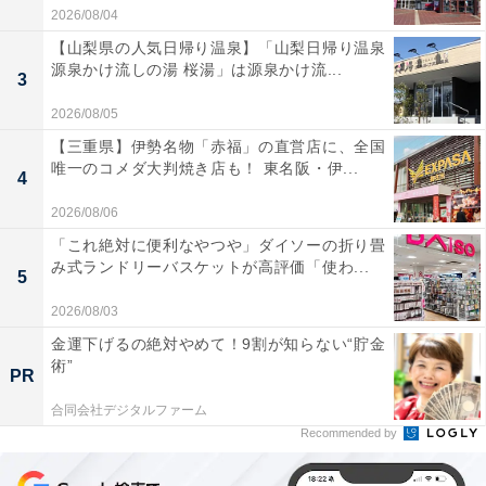
2026/08/04
【山梨県の人気日帰り温泉】「山梨日帰り温泉
源泉かけ流しの湯 桜湯」は源泉かけ流...
3
2026/08/05
【三重県】伊勢名物「赤福」の直営店に、全国
唯一のコメダ大判焼き店も！ 東名阪・伊...
4
2026/08/06
「これ絶対に便利なやつや」ダイソーの折り畳
み式ランドリーバスケットが高評価「使わ...
5
2026/08/03
金運下げるの絶対やめて！9割が知らない“貯金
術”
PR
合同会社デジタルファーム
Recommended by