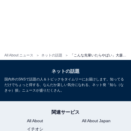
All About ニュース
ネットの話題
「こんな先輩いたらやばい」大森元貴、会社員風スーツ姿にファン歓喜！ 「上司になって貰えますか？」
ネットの話題
国内外のSNSで話題の人＆トピックをタイムリーにお届けします。知ってる
だけでちょっと得する、なんだか楽しい気分になれる、ネット発「知ら（な
きゃ）損」ニュースが盛りだくさん。
関連サービス
All About
All About Japan
イチオシ