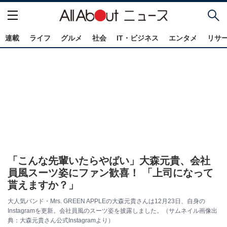
連載
ライフ
グルメ
社会
IT・ビジネス
エンタメ
リサ
「こんな先輩いたらやばい」大森元貴、会社
員風スーツ姿にファン歓喜！ 「上司になって
貰えますか？」
大人気バンド・Mrs. GREEN APPLEの大森元貴さんは12月23日、自身の
Instagramを更新。会社員風のスーツ姿を披露しました。（サムネイル画像出
典：大森元貴さん公式Instagramより）