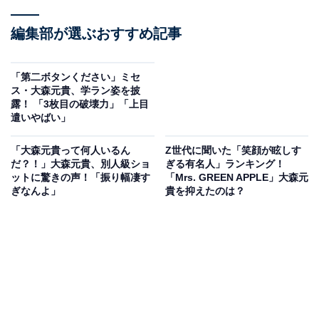
編集部が選ぶおすすめ記事
「第二ボタンください」ミセ
ス・大森元貴、学ラン姿を披
露！ 「3枚目の破壊力」「上目
遣いやばい」
「大森元貴って何人いるん
Z世代に聞いた「笑顔が眩しす
だ？！」大森元貴、別人級ショ
ぎる有名人」ランキング！
ットに驚きの声！「振り幅凄す
「Mrs. GREEN APPLE」大森元
ぎなんよ」
貴を抑えたのは？